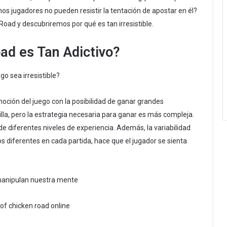
os jugadores no pueden resistir la tentación de apostar en él?
oad y descubriremos por qué es tan irresistible.
ad es Tan Adictivo?
o sea irresistible?
ción del juego con la posibilidad de ganar grandes
lla, pero la estrategia necesaria para ganar es más compleja.
de diferentes niveles de experiencia. Además, la variabilidad
dos diferentes en cada partida, hace que el jugador se sienta
 manipulan nuestra mente