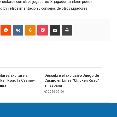
conectarse con otros jugadores. El jugador también puede
ecibir retroalimentación y consejos de otros jugadores.
Reddit
VKontakte
Odnoklassniki
Pocket
Share via Email
Print
area Excitare a
Descubre el Exclusivo Juego de
cken Road la Casino-
Casino en Línea “Chicken Road”
ania
en España
2026-05-06