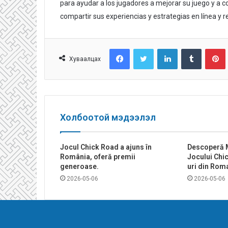
para ayudar a los jugadores a mejorar su juego y a 
compartir sus experiencias y estrategias en línea y r
Facebook
Twitter
LinkedIn
Tumblr
Pinterest
Хуваалцах
Холбоотой мэдээлэл
Jocul Chick Road a ajuns în
Descoperă M
România, oferă premii
Jocului Chi
generoase.
uri din Rom
2026-05-06
2026-05-06