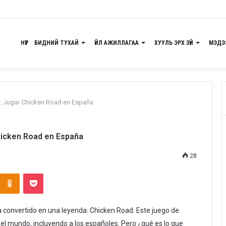
g Requirements
НҮҮР
БИДНИЙ ТУХАЙ
ҮЙЛ АЖИЛЛАГАА
ХУУЛЬ ЭРХ ЗҮЙ
МЭДЭ
r: Jugar Chicken Road en España
hicken Road en España
28
Odnoklassniki
Pocket
a convertido en una leyenda: Chicken Road. Este juego de
 el mundo, incluyendo a los españoles. Pero ¿qué es lo que