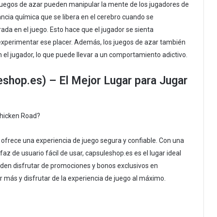
 juegos de azar pueden manipular la mente de los jugadores de
ncia química que se libera en el cerebro cuando se
da en el juego. Esto hace que el jugador se sienta
 experimentar ese placer. Además, los juegos de azar también
el jugador, lo que puede llevar a un comportamiento adictivo.
eshop.es) – El Mejor Lugar para Jugar
Chicken Road?
ofrece una experiencia de juego segura y confiable. Con una
az de usuario fácil de usar, capsuleshop.es es el lugar ideal
den disfrutar de promociones y bonos exclusivos en
ar más y disfrutar de la experiencia de juego al máximo.