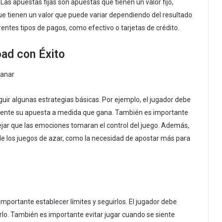
Las apuestas fijas son apuestas que tienen un valor fijo,
e tienen un valor que puede variar dependiendo del resultado
rentes tipos de pagos, como efectivo o tarjetas de crédito.
ad con Éxito
ganar
uir algunas estrategias básicas. Por ejemplo, el jugador debe
ente su apuesta a medida que gana. También es importante
ejar que las emociones tomaran el control del juego. Además,
 de los juegos de azar, como la necesidad de apostar más para
mportante establecer límites y seguirlos. El jugador debe
rlo. También es importante evitar jugar cuando se siente