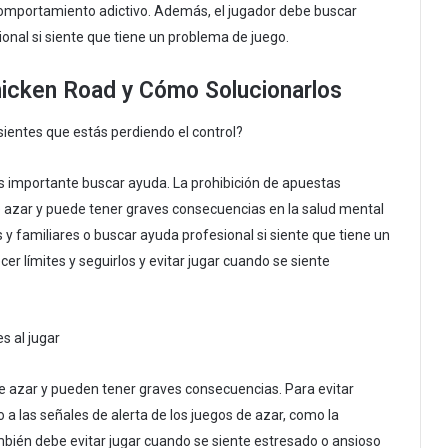
 comportamiento adictivo. Además, el jugador debe buscar
onal si siente que tiene un problema de juego.
icken Road y Cómo Solucionarlos
sientes que estás perdiendo el control?
 es importante buscar ayuda. La prohibición de apuestas
 azar y puede tener graves consecuencias en la salud mental
 y familiares o buscar ayuda profesional si siente que tiene un
r límites y seguirlos y evitar jugar cuando se siente
s al jugar
e azar y pueden tener graves consecuencias. Para evitar
 a las señales de alerta de los juegos de azar, como la
bién debe evitar jugar cuando se siente estresado o ansioso