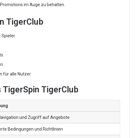
n Promotions im Auge zu behalten.
in TigerClub
Spieler.
s.
n.
 für alle Nutzer.
 TigerSpin TigerClub
bung
avigation und Zugriff auf Angebote
ierte Bedingungen und Richtlinien