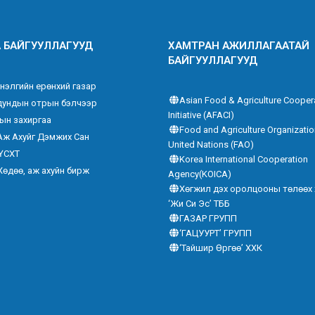
 БАЙГУУЛЛАГУУД
ХАМТРАН АЖИЛЛАГААТАЙ
БАЙГУУЛЛАГУУД
нэлгийн ерөнхий газар
Asian Food & Agriculture Cooper
дундын отрын бэлчээр
Initiative (AFACI)
ын захиргаа
Food and Agriculture Organizatio
Аж Ахуйг Дэмжих Сан
United Nations (FAO)
ҮСХТ
Korea International Cooperation
Хөдөө, аж ахуйн бирж
Agency(KOICA)
Хөгжил дэх оролцооны төлөөх
‘Жи Си Эс’ ТББ
ГАЗАР ГРУПП
‘ГАЦУУРТ’ ГРУПП
‘Тайшир Өргөө’ ХХК