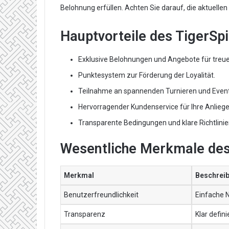
Belohnung erfüllen. Achten Sie darauf, die aktuelle
Hauptvorteile des TigerSp
Exklusive Belohnungen und Angebote für treue 
Punktesystem zur Förderung der Loyalität.
Teilnahme an spannenden Turnieren und Event
Hervorragender Kundenservice für Ihre Anliege
Transparente Bedingungen und klare Richtlinien
Wesentliche Merkmale des
Merkmal
Beschrei
Benutzerfreundlichkeit
Einfache N
Transparenz
Klar defin