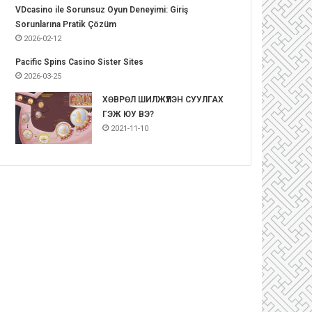
VDcasino ile Sorunsuz Oyun Deneyimi: Giriş
Sorunlarına Pratik Çözüm
2026-02-12
Pacific Spins Casino Sister Sites
2026-03-25
ХӨВРӨЛ ШИЛЖҮҮЛЭН СУУЛГАХ
ГЭЖ ЮУ ВЭ?
2021-11-10