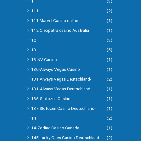
11
(3)
111
(2)
111 Marvel Casino online
(1)
112 Cleopatra casino Australia
(1)
12
(3)
13
(5)
13-NV Casino
(1)
130-Always Vegas Casino
(1)
131 Always Vegas Deutschland-
(2)
131-Always Vegas Deutschland
(1)
136-Slotozen Casino
(1)
137 Slotozen Casino Deutschland-
(1)
14
(2)
14-Zodiac Casino Canada
(1)
145 Lucky Ones Casino Deutschland
(2)