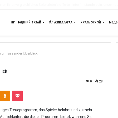
g Requirements
НҮҮР
БИДНИЙ ТУХАЙ
ҮЙЛ АЖИЛЛАГАА
ХУУЛЬ ЭРХ ЗҮЙ
МЭДЭ
in umfassender Überblick
lick
0
28
Odnoklassniki
Pocket
artiges Treueprogramm, das Spieler belohnt und zu mehr
Möglichkeiten, die dieses Programm bietet, während Sie