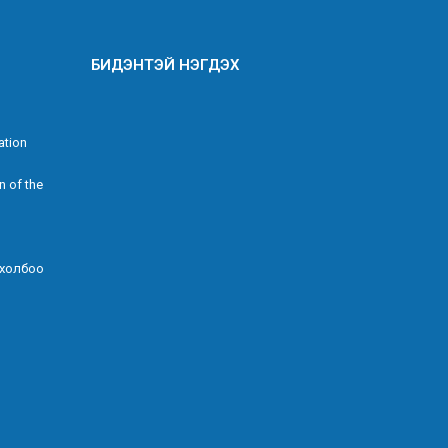
БИДЭНТЭЙ НЭГДЭХ
ation
n of the
 холбоо