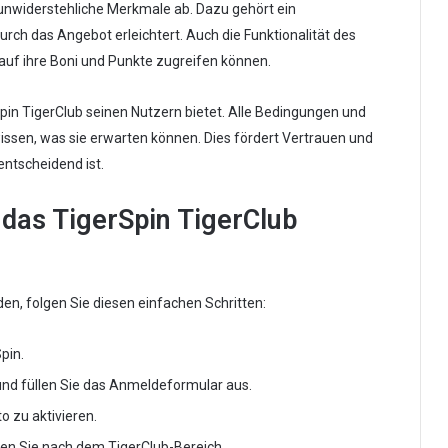
unwiderstehliche Merkmale ab. Dazu gehört ein
urch das Angebot erleichtert. Auch die Funktionalität des
auf ihre Boni und Punkte zugreifen können.
Spin TigerClub seinen Nutzern bietet. Alle Bedingungen und
 wissen, was sie erwarten können. Dies fördert Vertrauen und
entscheidend ist.
 das TigerSpin TigerClub
n, folgen Sie diesen einfachen Schritten:
pin.
 und füllen Sie das Anmeldeformular aus.
o zu aktivieren.
chen Sie nach dem TigerClub-Bereich.