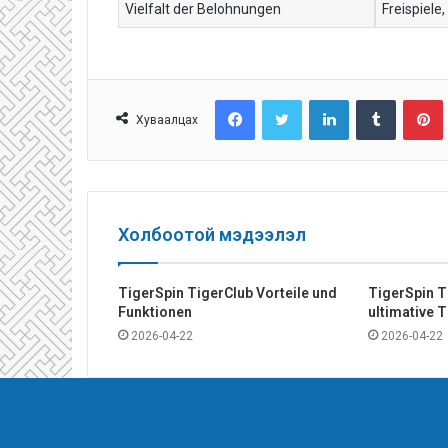
Vielfalt der Belohnungen
Freispiele
Facebook
Twitter
LinkedIn
Tumblr
Pinterest
Хуваалцах
Холбоотой мэдээлэл
TigerSpin TigerClub Vorteile und
TigerSpin T
Funktionen
ultimative
2026-04-22
2026-04-22