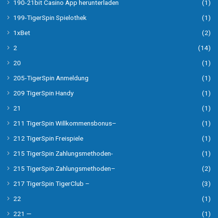
190-21bit Casino App herunterladen
(1)
199-TigerSpin Spielothek
(1)
1xBet
(2)
2
(14)
20
(1)
205-TigerSpin Anmeldung
(1)
209 TigerSpin Handy
(1)
21
(1)
211 TigerSpin Willkommensbonus–
(1)
212 TigerSpin Freispiele
(1)
215 TigerSpin Zahlungsmethoden-
(1)
215 TigerSpin Zahlungsmethoden–
(2)
217 TigerSpin TigerClub –
(3)
22
(1)
221 —
(1)