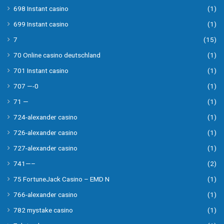
698 Instant casino
(1)
699 Instant casino
(1)
7
(15)
70 Online casino deutschland
(1)
701 Instant casino
(1)
707 —-0
(1)
71 —
(1)
724-alexander casino
(1)
726-alexander casino
(1)
727-alexander casino
(1)
741—–
(2)
75 FortuneJack Casino – EMD N
(1)
766-alexander casino
(1)
782 mystake casino
(1)