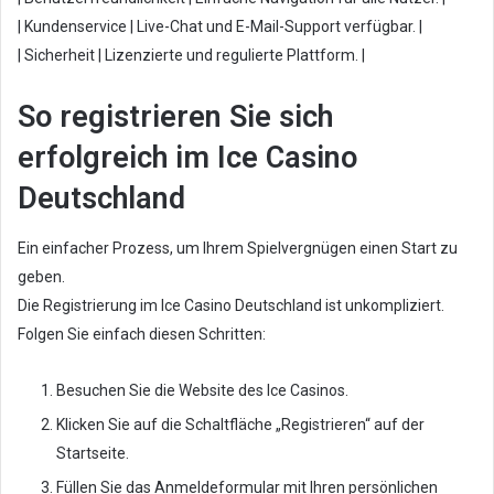
| Kundenservice | Live-Chat und E-Mail-Support verfügbar. |
| Sicherheit | Lizenzierte und regulierte Plattform. |
So registrieren Sie sich
erfolgreich im Ice Casino
Deutschland
Ein einfacher Prozess, um Ihrem Spielvergnügen einen Start zu
geben.
Die Registrierung im Ice Casino Deutschland ist unkompliziert.
Folgen Sie einfach diesen Schritten:
Besuchen Sie die Website des Ice Casinos.
Klicken Sie auf die Schaltfläche „Registrieren“ auf der
Startseite.
Füllen Sie das Anmeldeformular mit Ihren persönlichen