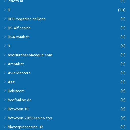
7slots.nl
(1)
8
(13)
803-vegasino en ligne
(1)
82-Alf casino
(1)
824-yonibet
(1)
9
(5)
aberturasaconcagua.com
(1)
Amonbet
(1)
Avia Masters
(1)
Azz
(1)
Bahiscom
(2)
beefonline.de
(2)
Betwoon TR
(2)
betwoon-2026casino.top
(2)
blazespinscasino.uk
(1)