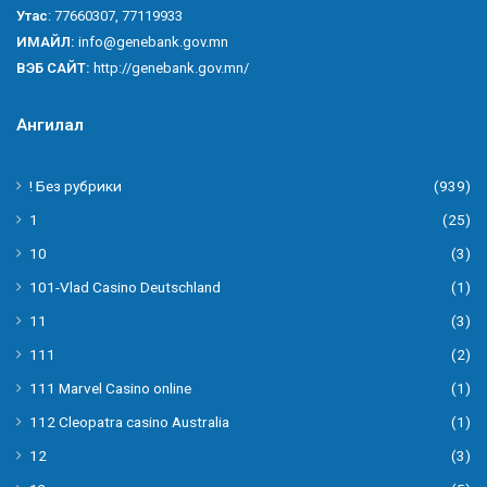
Утас
: 77660307, 77119933
ИМАЙЛ:
info@genebank.gov.mn
ВЭБ САЙТ:
http://genebank.gov.mn/
Ангилал
! Без рубрики
(939)
1
(25)
10
(3)
101-Vlad Casino Deutschland
(1)
11
(3)
111
(2)
111 Marvel Casino online
(1)
112 Cleopatra casino Australia
(1)
12
(3)