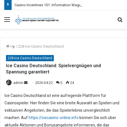
Casino Incentives 101: Information Wagering Requirements
Menu
S
fo
Нүүр
/
228-Ice Casino Deutschland
228-Ice Casino Deutschland
Ice Casino Deutschland: Spielvergnügen und
Spannung garantiert
admin
S
2026-04-22
0
24
e
Ice Casino Deutschland ist eine aufregende Plattform für
n
Casinospieler. Hier finden Sie eine breite Auswahl an Spielen und
d
exklusiven Angeboten, die das Spielerlebnis unvergleichlich
a
n
machen. Auf
https://icecasino-online.info
können Sie sich über
e
aktuelle Aktionen und Bonusangebote informieren, die das