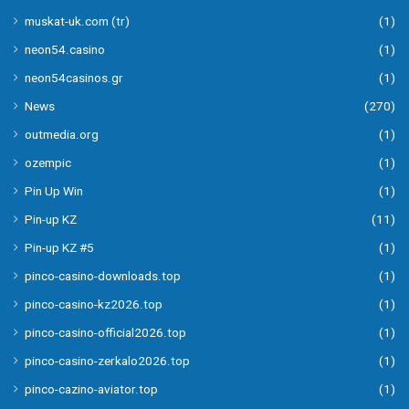
muskat-uk.com (tr)
(1)
neon54.casino
(1)
neon54casinos.gr
(1)
News
(270)
outmedia.org
(1)
ozempic
(1)
Pin Up Win
(1)
Pin-up KZ
(11)
Pin-up KZ #5
(1)
pinco-casino-downloads.top
(1)
pinco-casino-kz2026.top
(1)
pinco-casino-official2026.top
(1)
pinco-casino-zerkalo2026.top
(1)
pinco-cazino-aviator.top
(1)