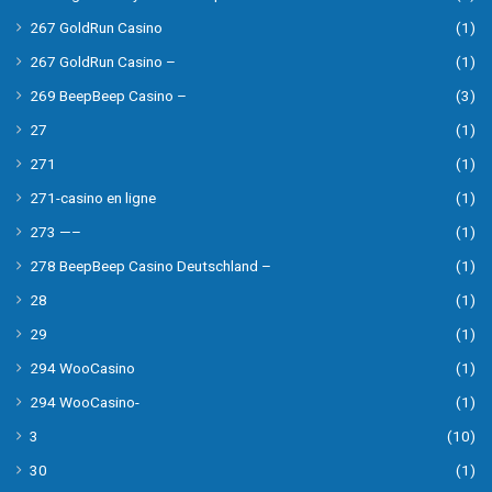
267 GoldRun Casino
(1)
267 GoldRun Casino –
(1)
269 BeepBeep Casino –
(3)
27
(1)
271
(1)
271-casino en ligne
(1)
273 —–
(1)
278 BeepBeep Casino Deutschland –
(1)
28
(1)
29
(1)
294 WooCasino
(1)
294 WooCasino-
(1)
3
(10)
30
(1)