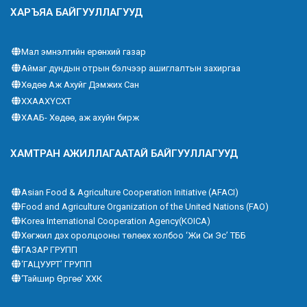
ХАРЪЯА БАЙГУУЛЛАГУУД
Мал эмнэлгийн ерөнхий газар
Аймаг дундын отрын бэлчээр ашиглалтын захиргаа
Хөдөө Аж Ахуйг Дэмжих Сан
ХХААХҮСХТ
ХААБ- Хөдөө, аж ахуйн бирж
ХАМТРАН АЖИЛЛАГААТАЙ БАЙГУУЛЛАГУУД
Asian Food & Agriculture Cooperation Initiative (AFACI)
Food and Agriculture Organization of the United Nations (FAO)
Korea International Cooperation Agency(KOICA)
Хөгжил дэх оролцооны төлөөх холбоо ‘Жи Си Эс’ ТББ
ГАЗАР ГРУПП
‘ГАЦУУРТ’ ГРУПП
‘Тайшир Өргөө’ ХХК