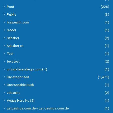
Post
(226)
Public
(3)
rcawealth.com
(1)
S-660
(1)
Sahabet
(2)
Sahabet en
(1)
Test
(1)
text test
(2)
umisushisandiego.com (tr)
(1)
Uncategorized
(1,471)
Uncrossable Rush
(1)
vdcasino
(2)
Vegas Hero NL (2)
(1)
zetcasinos.com.de + zet-casinos.com.de
(1)