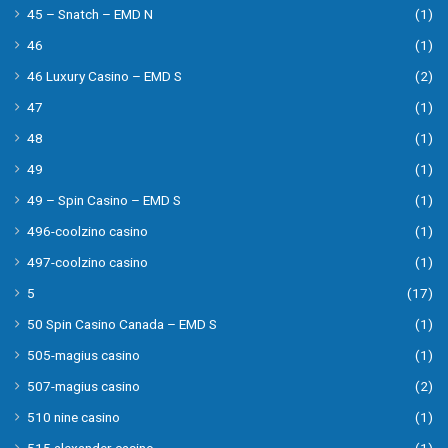
45 – Snatch – EMD N
(1)
46
(1)
46 Luxury Casino – EMD S
(2)
47
(1)
48
(1)
49
(1)
49 – Spin Casino – EMD S
(1)
496-coolzino casino
(1)
497-coolzino casino
(1)
5
(17)
50 Spin Casino Canada – EMD S
(1)
505-magius casino
(1)
507-magius casino
(2)
510 nine casino
(1)