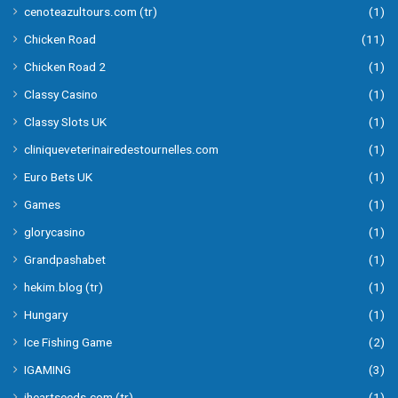
cenoteazultours.com (tr)
(1)
Chicken Road
(11)
Chicken Road 2
(1)
Classy Casino
(1)
Classy Slots UK
(1)
cliniqueveterinairedestournelles.com
(1)
Euro Bets UK
(1)
Games
(1)
glorycasino
(1)
Grandpashabet
(1)
hekim.blog (tr)
(1)
Hungary
(1)
Ice Fishing Game
(2)
IGAMING
(3)
iheartseeds.com (tr)
(1)