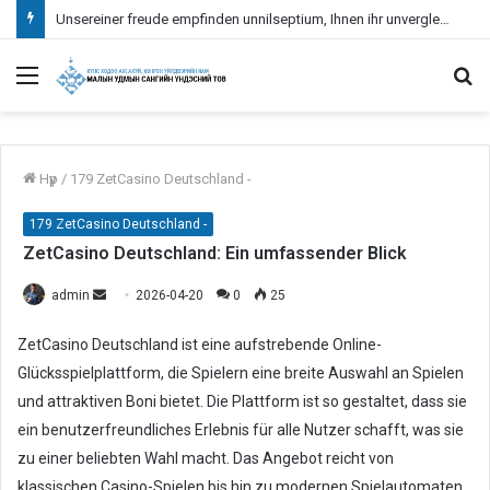
Casino Incentives 101: Information Wagering Requirements
Menu
S
fo
Нүүр
/
179 ZetCasino Deutschland -
179 ZetCasino Deutschland -
ZetCasino Deutschland: Ein umfassender Blick
admin
S
2026-04-20
0
25
e
ZetCasino Deutschland ist eine aufstrebende Online-
n
Glücksspielplattform, die Spielern eine breite Auswahl an Spielen
d
und attraktiven Boni bietet. Die Plattform ist so gestaltet, dass sie
a
n
ein benutzerfreundliches Erlebnis für alle Nutzer schafft, was sie
e
zu einer beliebten Wahl macht. Das Angebot reicht von
m
klassischen Casino-Spielen bis hin zu modernen Spielautomaten,