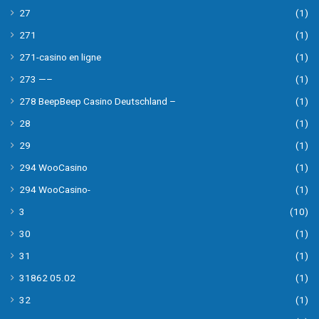
27
(1)
271
(1)
271-casino en ligne
(1)
273 —–
(1)
278 BeepBeep Casino Deutschland –
(1)
28
(1)
29
(1)
294 WooCasino
(1)
294 WooCasino-
(1)
3
(10)
30
(1)
31
(1)
31862 05.02
(1)
32
(1)