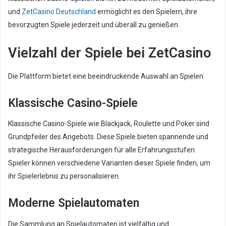
a
und
ZetCasino Deutschland
ermöglicht es den Spielern, ihre
i
bevorzugten Spiele jederzeit und überall zu genießen.
l
Vielzahl der Spiele bei ZetCasino
Die Plattform bietet eine beeindruckende Auswahl an Spielen.
Klassische Casino-Spiele
Klassische Casino-Spiele wie Blackjack, Roulette und Poker sind
Grundpfeiler des Angebots. Diese Spiele bieten spannende und
strategische Herausforderungen für alle Erfahrungsstufen.
Spieler können verschiedene Varianten dieser Spiele finden, um
ihr Spielerlebnis zu personalisieren.
Moderne Spielautomaten
Die Sammlung an Spielautomaten ist vielfältig und