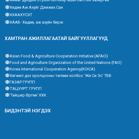
Хөдөө Аж Ахуйг Дэмжих Сан
ХХААХҮСХТ
ХААБ- Хөдөө, аж ахуйн бирж
ХАМТРАН АЖИЛЛАГААТАЙ БАЙГУУЛЛАГУУД
Asian Food & Agriculture Cooperation Initiative (AFACI)
Food and Agriculture Organization of the United Nations (FAO)
Korea International Cooperation Agency(KOICA)
Хөгжил дэх оролцооны төлөөх холбоо ‘Жи Си Эс’ ТББ
ГАЗАР ГРУПП
‘ГАЦУУРТ’ ГРУПП
‘Тайшир Өргөө’ ХХК
БИДЭНТЭЙ НЭГДЭХ