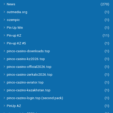
News
(270)
outmedia.org
(1)
ozempic
(1)
Pin Up Win
(1)
Pin-up KZ
(11)
Pin-up KZ #5
(1)
pinco-casino-downloads.top
(1)
pinco-casino-kz2026.top
(1)
pinco-casino-official2026.top
(1)
pinco-casino-zerkalo2026.top
(1)
pinco-cazino-aviator.top
(1)
pinco-cazino-kazakhstan.top
(1)
pinco-cazino-login.top (second pack)
(1)
PinUp AZ
(1)