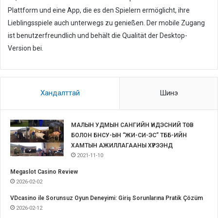
Plattform und eine App, die es den Spielern ermöglicht, ihre
Lieblingsspiele auch unterwegs zu genießen. Der mobile Zugang
ist benutzerfreundlich und behält die Qualität der Desktop-
Version bei.
Хандалттай
Шинэ
МАЛЫН УДМЫН САНГИЙН ҮНДЭСНИЙ ТӨВ
БОЛОН БНСУ-ЫН “ЖИ-СИ-ЭС” ТББ-ИЙН
ХАМТЫН АЖИЛЛАГААНЫ ХҮРЭЭНД
2021-11-10
Megaslot Casino Review
2026-02-02
VDcasino ile Sorunsuz Oyun Deneyimi: Giriş Sorunlarına Pratik Çözüm
2026-02-12