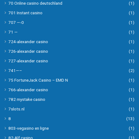
70 Online casino deutschland
(1)
701 Instant casino
(1)
707 —-0
(1)
71 —
(1)
724-alexander casino
(1)
726-alexander casino
(1)
727-alexander casino
(1)
741—–
(2)
75 FortuneJack Casino – EMD N
(1)
766-alexander casino
(1)
782 mystake casino
(1)
7slots.nl
(1)
8
(13)
803-vegasino en ligne
(1)
82-Alf casino
(1)