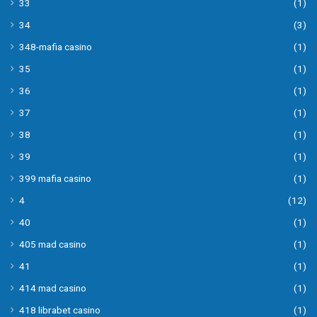
33
(1)
34
(3)
348-mafia casino
(1)
35
(1)
36
(1)
37
(1)
38
(1)
39
(1)
399 mafia casino
(1)
4
(12)
40
(1)
405 mad casino
(1)
41
(1)
414 mad casino
(1)
418 librabet casino
(1)