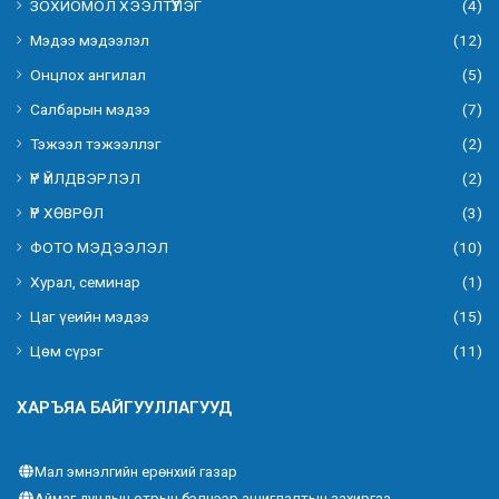
ЗОХИОМОЛ ХЭЭЛТҮҮЛЭГ
(4)
Мэдээ мэдээлэл
(12)
Онцлох ангилал
(5)
Салбарын мэдээ
(7)
Тэжээл тэжээллэг
(2)
ҮР ҮЙЛДВЭРЛЭЛ
(2)
ҮР ХӨВРӨЛ
(3)
ФОТО МЭДЭЭЛЭЛ
(10)
Хурал, семинар
(1)
Цаг үеийн мэдээ
(15)
Цөм сүрэг
(11)
ХАРЪЯА БАЙГУУЛЛАГУУД
Мал эмнэлгийн ерөнхий газар
Аймаг дундын отрын бэлчээр ашиглалтын захиргаа