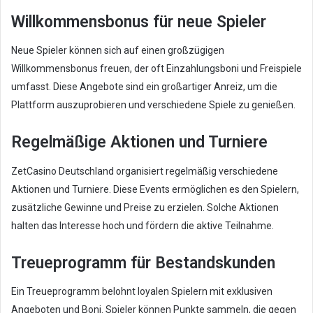
Willkommensbonus für neue Spieler
Neue Spieler können sich auf einen großzügigen
Willkommensbonus freuen, der oft Einzahlungsboni und Freispiele
umfasst. Diese Angebote sind ein großartiger Anreiz, um die
Plattform auszuprobieren und verschiedene Spiele zu genießen.
Regelmäßige Aktionen und Turniere
ZetCasino Deutschland organisiert regelmäßig verschiedene
Aktionen und Turniere. Diese Events ermöglichen es den Spielern,
zusätzliche Gewinne und Preise zu erzielen. Solche Aktionen
halten das Interesse hoch und fördern die aktive Teilnahme.
Treueprogramm für Bestandskunden
Ein Treueprogramm belohnt loyalen Spielern mit exklusiven
Angeboten und Boni. Spieler können Punkte sammeln, die gegen