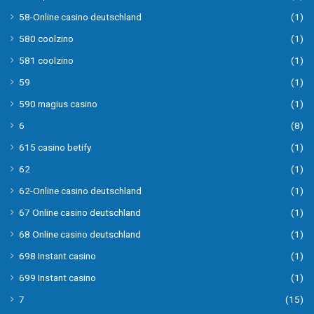
58-Online casino deutschland
(1)
580 coolzino
(1)
581 coolzino
(1)
59
(1)
590 magius casino
(1)
6
(8)
615 casino betify
(1)
62
(1)
62-Online casino deutschland
(1)
67 Online casino deutschland
(1)
68 Online casino deutschland
(1)
698 Instant casino
(1)
699 Instant casino
(1)
7
(15)