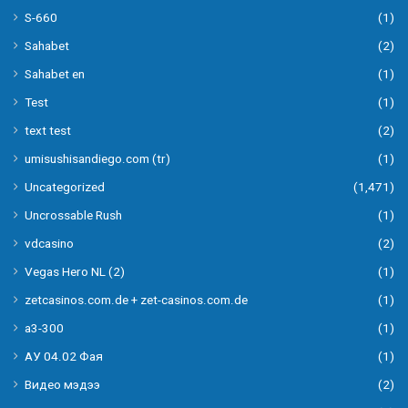
S-660
(1)
Sahabet
(2)
Sahabet en
(1)
Test
(1)
text test
(2)
umisushisandiego.com (tr)
(1)
Uncategorized
(1,471)
Uncrossable Rush
(1)
vdcasino
(2)
Vegas Hero NL (2)
(1)
zetcasinos.com.de + zet-casinos.com.de
(1)
а3-300
(1)
АУ 04.02 Фая
(1)
Видео мэдээ
(2)