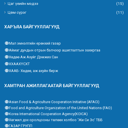
Цаг үеийн мэдээ
(15)
Цөм сүрэг
(11)
ХАРЪЯА БАЙГУУЛЛАГУУД
Мал эмнэлгийн ерөнхий газар
Аймаг дундын отрын бэлчээр ашиглалтын захиргаа
Хөдөө Аж Ахуйг Дэмжих Сан
ХХААХҮСХТ
ХААБ- Хөдөө, аж ахуйн бирж
ХАМТРАН АЖИЛЛАГААТАЙ БАЙГУУЛЛАГУУД
Asian Food & Agriculture Cooperation Initiative (AFACI)
Food and Agriculture Organization of the United Nations (FAO)
Korea International Cooperation Agency(KOICA)
Хөгжил дэх оролцооны төлөөх холбоо ‘Жи Си Эс’ ТББ
ГАЗАР ГРУПП