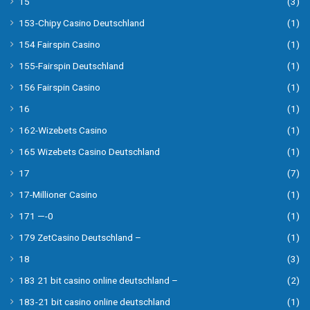
15
(3)
153-Chipy Casino Deutschland
(1)
154 Fairspin Casino
(1)
155-Fairspin Deutschland
(1)
156 Fairspin Casino
(1)
16
(1)
162-Wizebets Casino
(1)
165 Wizebets Casino Deutschland
(1)
17
(7)
17-Millioner Casino
(1)
171 —-0
(1)
179 ZetCasino Deutschland –
(1)
18
(3)
183 21 bit casino online deutschland –
(2)
183-21 bit casino online deutschland
(1)