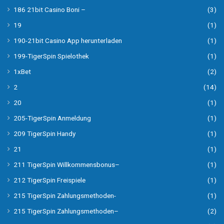
186 21bit Casino Boni –
(3)
19
(1)
190-21bit Casino App herunterladen
(1)
199-TigerSpin Spielothek
(1)
1xBet
(2)
2
(14)
20
(1)
205-TigerSpin Anmeldung
(1)
209 TigerSpin Handy
(1)
21
(1)
211 TigerSpin Willkommensbonus–
(1)
212 TigerSpin Freispiele
(1)
215 TigerSpin Zahlungsmethoden-
(1)
215 TigerSpin Zahlungsmethoden–
(2)