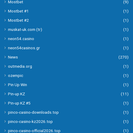
Mostbet
(9)
Mostbet #1
(1)
Mostbet #2
(1)
muskat-uk.com (tr)
(1)
neon54.casino
(1)
neon54casinos.gr
(1)
News
(270)
outmedia.org
(1)
ozempic
(1)
Pin Up Win
(1)
Pin-up KZ
(11)
Pin-up KZ #5
(1)
pinco-casino-downloads.top
(1)
pinco-casino-kz2026.top
(1)
pinco-casino-official2026.top
(1)