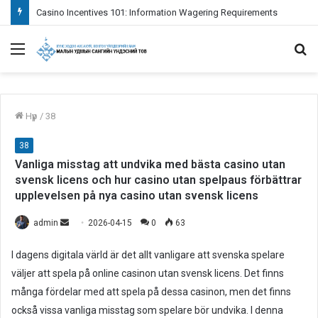
Casino Incentives 101: Information Wagering Requirements
Menu
S
fo
Нүүр
/
38
38
Vanliga misstag att undvika med bästa casino utan
svensk licens och hur casino utan spelpaus förbättrar
upplevelsen på nya casino utan svensk licens
admin
S
2026-04-15
0
63
e
I dagens digitala värld är det allt vanligare att svenska spelare
n
väljer att spela på online casinon utan svensk licens. Det finns
d
många fördelar med att spela på dessa casinon, men det finns
a
n
också vissa vanliga misstag som spelare bör undvika. I denna