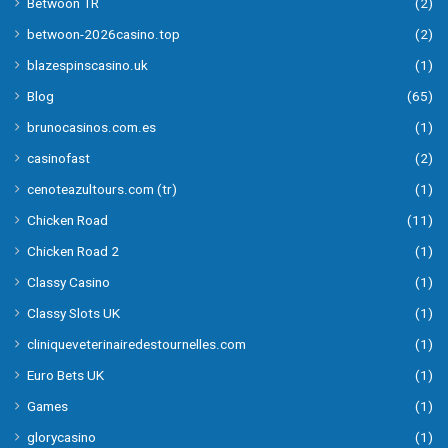
Betwoon TR
(2)
betwoon-2026casino.top
(2)
blazespinscasino.uk
(1)
Blog
(65)
brunocasinos.com.es
(1)
casinofast
(2)
cenoteazultours.com (tr)
(1)
Chicken Road
(11)
Chicken Road 2
(1)
Classy Casino
(1)
Classy Slots UK
(1)
cliniqueveterinairedestournelles.com
(1)
Euro Bets UK
(1)
Games
(1)
glorycasino
(1)