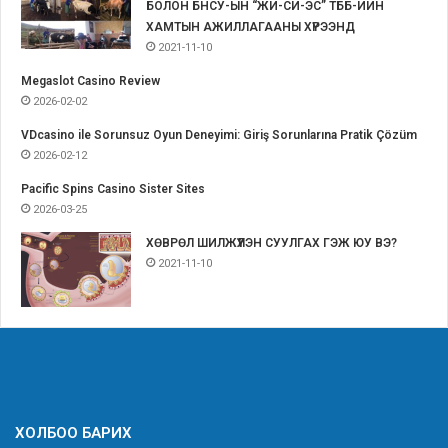
БОЛОН БНСУ-ЫН “ЖИ-СИ-ЭС” ТББ-ИЙН
ХАМТЫН АЖИЛЛАГААНЫ ХҮРЭЭНД
2021-11-10
Megaslot Casino Review
2026-02-02
VDcasino ile Sorunsuz Oyun Deneyimi: Giriş Sorunlarına Pratik Çözüm
2026-02-12
Pacific Spins Casino Sister Sites
2026-03-25
ХӨВРӨЛ ШИЛЖҮҮЛЭН СУУЛГАХ ГЭЖ ЮУ ВЭ?
2021-11-10
ХОЛБОО БАРИХ