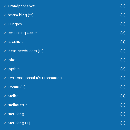
Grandpashabet
(1)
hekim.blog (tr)
(1)
Hungary
(1)
Ice Fishing Game
(2)
IGAMING
(3)
iheartseeds.com (tr)
(1)
ipho
(1)
jojobet
(2)
Les Fonctionnalités Étonnantes
(1)
Levant (1)
(1)
Melbet
(3)
melhores-2
(1)
meritking
(1)
Meritking (1)
(1)