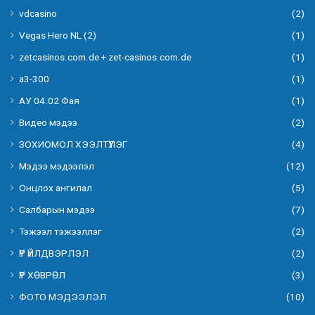
vdcasino
(2)
Vegas Hero NL (2)
(1)
zetcasinos.com.de + zet-casinos.com.de
(1)
а3-300
(1)
АУ 04.02 Фая
(1)
Видео мэдээ
(2)
ЗОХИОМОЛ ХЭЭЛТҮҮЛЭГ
(4)
Мэдээ мэдээлэл
(12)
Онцлох ангилал
(5)
Салбарын мэдээ
(7)
Тэжээл тэжээллэг
(2)
ҮР ҮЙЛДВЭРЛЭЛ
(2)
ҮР ХӨВРӨЛ
(3)
ФОТО МЭДЭЭЛЭЛ
(10)