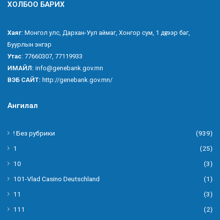
ХОЛБОО БАРИХ
Хаяг
: Монгол улс, Дархан-Уул аймаг, Хонгор сум, 1 дүгээр баг,
Буурлын энгэр
Утас
: 77660307, 77119933
ИМАЙЛ:
info@genebank.gov.mn
ВЭБ САЙТ:
http://genebank.gov.mn/
Ангилал
! Без рубрики
(939)
1
(25)
10
(3)
101-Vlad Casino Deutschland
(1)
11
(3)
111
(2)