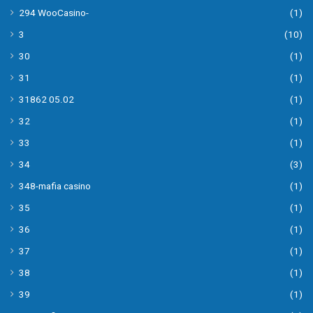
294 WooCasino-
(1)
3
(10)
30
(1)
31
(1)
31862 05.02
(1)
32
(1)
33
(1)
34
(3)
348-mafia casino
(1)
35
(1)
36
(1)
37
(1)
38
(1)
39
(1)