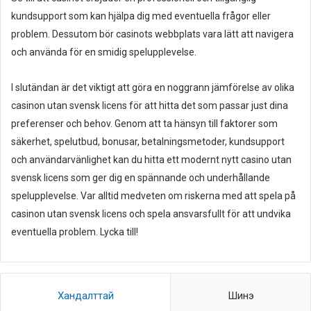
kundsupport som kan hjälpa dig med eventuella frågor eller
problem. Dessutom bör casinots webbplats vara lätt att navigera
och använda för en smidig spelupplevelse.
I slutändan är det viktigt att göra en noggrann jämförelse av olika
casinon utan svensk licens för att hitta det som passar just dina
preferenser och behov. Genom att ta hänsyn till faktorer som
säkerhet, spelutbud, bonusar, betalningsmetoder, kundsupport
och användarvänlighet kan du hitta ett modernt nytt casino utan
svensk licens som ger dig en spännande och underhållande
spelupplevelse. Var alltid medveten om riskerna med att spela på
casinon utan svensk licens och spela ansvarsfullt för att undvika
eventuella problem. Lycka till!
Хандалттай
Шинэ