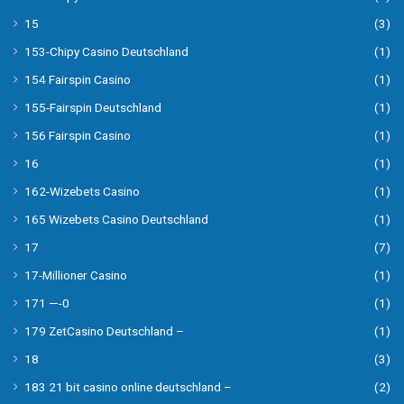
15
(3)
153-Chipy Casino Deutschland
(1)
154 Fairspin Casino
(1)
155-Fairspin Deutschland
(1)
156 Fairspin Casino
(1)
16
(1)
162-Wizebets Casino
(1)
165 Wizebets Casino Deutschland
(1)
17
(7)
17-Millioner Casino
(1)
171 —-0
(1)
179 ZetCasino Deutschland –
(1)
18
(3)
183 21 bit casino online deutschland –
(2)