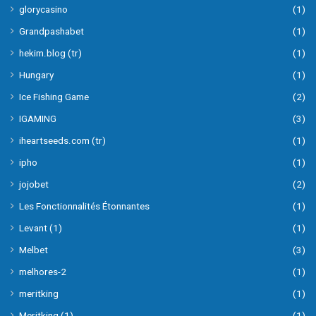
glorycasino
(1)
Grandpashabet
(1)
hekim.blog (tr)
(1)
Hungary
(1)
Ice Fishing Game
(2)
IGAMING
(3)
iheartseeds.com (tr)
(1)
ipho
(1)
jojobet
(2)
Les Fonctionnalités Étonnantes
(1)
Levant (1)
(1)
Melbet
(3)
melhores-2
(1)
meritking
(1)
Meritking (1)
(1)