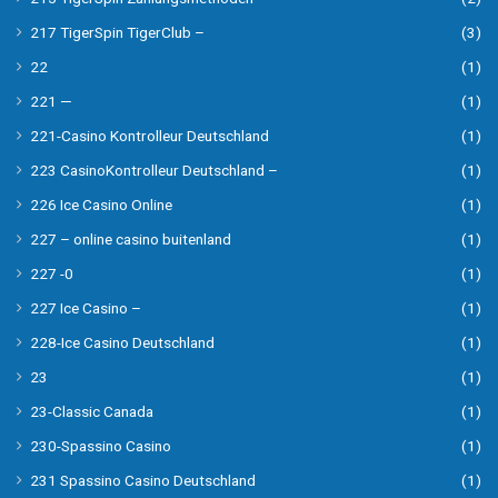
217 TigerSpin TigerClub –
(3)
22
(1)
221 —
(1)
221-Casino Kontrolleur Deutschland
(1)
223 CasinoKontrolleur Deutschland –
(1)
226 Ice Casino Online
(1)
227 – online casino buitenland
(1)
227 -0
(1)
227 Ice Casino –
(1)
228-Ice Casino Deutschland
(1)
23
(1)
23-Classic Canada
(1)
230-Spassino Casino
(1)
231 Spassino Casino Deutschland
(1)