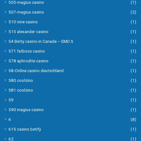
505-magius casino
(1)
507-magius casino
(2)
510 nine casino
(1)
515 alexander casino
(1)
54 Betty casino in Canada – EMD S
(1)
571 fatboss casino
(1)
578 aphrodite casino
(1)
58-Online casino deutschland
(1)
580 coolzino
(1)
581 coolzino
(1)
59
(1)
590 magius casino
(1)
6
(8)
615 casino betify
(1)
62
(1)