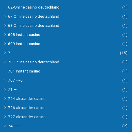
62-Online casino deutschland
(1)
67 Online casino deutschland
(1)
68 Online casino deutschland
(1)
698 Instant casino
(1)
699 Instant casino
(1)
7
(15)
70 Online casino deutschland
(1)
701 Instant casino
(1)
707 —-0
(1)
71 —
(1)
724-alexander casino
(1)
726-alexander casino
(1)
727-alexander casino
(1)
741—–
(2)