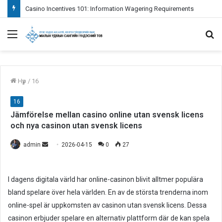
Casino Incentives 101: Information Wagering Requirements
Menu
S
fo
Нүүр
/
16
16
Jämförelse mellan casino online utan svensk licens
och nya casinon utan svensk licens
admin
S
2026-04-15
0
27
e
n
I dagens digitala värld har online-casinon blivit alltmer populära
d
bland spelare över hela världen. En av de största trenderna inom
a
n
online-spel är uppkomsten av casinon utan svensk licens. Dessa
e
casinon erbjuder spelare en alternativ plattform där de kan spela