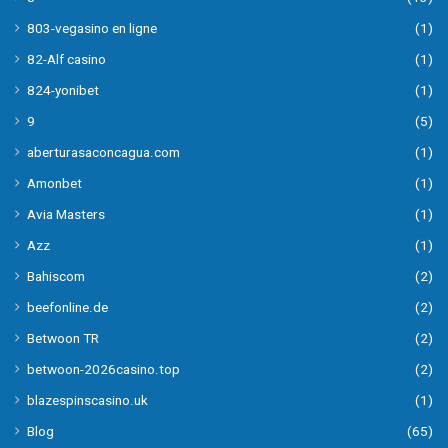
803-vegasino en ligne
(1)
82-Alf casino
(1)
824-yonibet
(1)
9
(5)
aberturasaconcagua.com
(1)
Amonbet
(1)
Avia Masters
(1)
Azz
(1)
Bahiscom
(2)
beefonline.de
(2)
Betwoon TR
(2)
betwoon-2026casino.top
(2)
blazespinscasino.uk
(1)
Blog
(65)