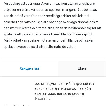
för spelare att överväga. Även om casinon utan svensk licens
erbjuder en större variation av spel och mer generösa bonusar,
kan de också vara förenade med högre risker och brister i
säkerhet och rättvisa. Spelare bör noga överväga sina val och ta
hänsyn till riskerna och fördelarna innan de bestämmer sig för att
spela på ett casino utan svensk licens. Med rätt kunskap och
försiktighet kan spelare njuta av en underhållande och säker
spelupplevelse oavsett vilket alternativ de väljer.
Хандалттай
Шинэ
МАЛЫН УДМЫН САНГИЙН ҮНДЭСНИЙ ТӨВ
БОЛОН БНСУ-ЫН “ЖИ-СИ-ЭС” ТББ-ИЙН
ХАМТЫН АЖИЛЛАГААНЫ ХҮРЭЭНД
2021-11-10