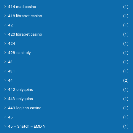
414 mad casino
(1)
418 librabet casino
(1)
42
(1)
420 librabet casino
(1)
424
(1)
428-casinoly
(1)
43
(1)
431
(1)
44
(2)
442-onlyspins
(1)
443-onlyspins
(1)
449-legiano casino
(1)
45
(1)
45 – Snatch – EMD N
(1)