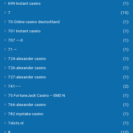
699 Instant casino
(1)
7
(15)
70 Online casino deutschland
(1)
701 Instant casino
(1)
707 —-0
(1)
71 —
(1)
724-alexander casino
(1)
726-alexander casino
(1)
727-alexander casino
(1)
741—–
(2)
75 FortuneJack Casino – EMD N
(1)
766-alexander casino
(1)
782 mystake casino
(1)
7slots.nl
(1)
8
(13)