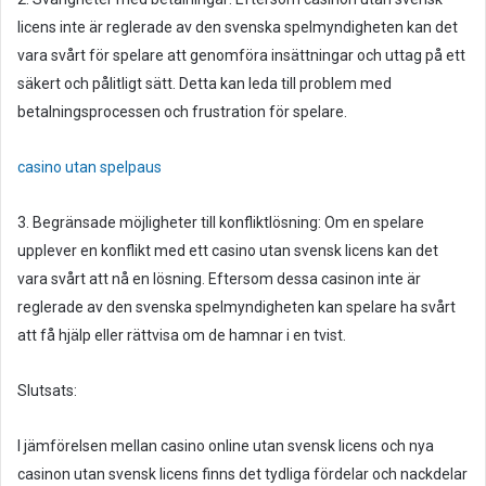
licens inte är reglerade av den svenska spelmyndigheten kan det
vara svårt för spelare att genomföra insättningar och uttag på ett
säkert och pålitligt sätt. Detta kan leda till problem med
betalningsprocessen och frustration för spelare.
casino utan spelpaus
3. Begränsade möjligheter till konfliktlösning: Om en spelare
upplever en konflikt med ett casino utan svensk licens kan det
vara svårt att nå en lösning. Eftersom dessa casinon inte är
reglerade av den svenska spelmyndigheten kan spelare ha svårt
att få hjälp eller rättvisa om de hamnar i en tvist.
Slutsats:
I jämförelsen mellan casino online utan svensk licens och nya
casinon utan svensk licens finns det tydliga fördelar och nackdelar