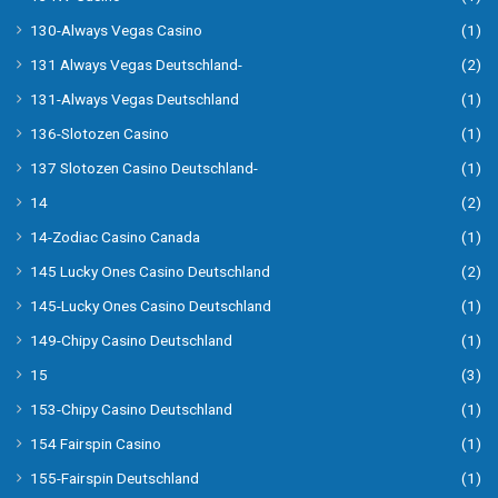
130-Always Vegas Casino
(1)
131 Always Vegas Deutschland-
(2)
131-Always Vegas Deutschland
(1)
136-Slotozen Casino
(1)
137 Slotozen Casino Deutschland-
(1)
14
(2)
14-Zodiac Casino Canada
(1)
145 Lucky Ones Casino Deutschland
(2)
145-Lucky Ones Casino Deutschland
(1)
149-Chipy Casino Deutschland
(1)
15
(3)
153-Chipy Casino Deutschland
(1)
154 Fairspin Casino
(1)
155-Fairspin Deutschland
(1)