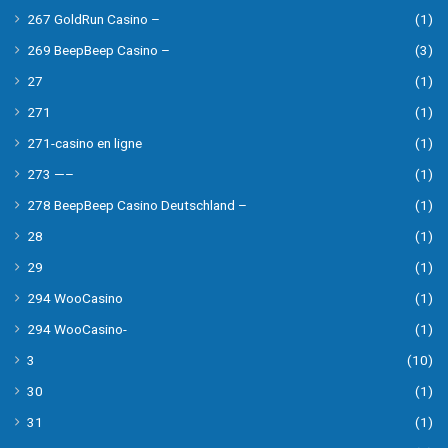
267 GoldRun Casino –
(1)
269 BeepBeep Casino –
(3)
27
(1)
271
(1)
271-casino en ligne
(1)
273 —–
(1)
278 BeepBeep Casino Deutschland –
(1)
28
(1)
29
(1)
294 WooCasino
(1)
294 WooCasino-
(1)
3
(10)
30
(1)
31
(1)