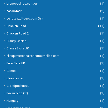
brunocasinos.com.es
(1)
casinofast
(2)
cenoteazultours.com (tr)
(1)
Chicken Road
(11)
Chicken Road 2
(1)
Classy Casino
(1)
Classy Slots UK
(1)
cliniqueveterinairedestournelles.com
(1)
Euro Bets UK
(1)
Games
(1)
glorycasino
(1)
Grandpashabet
(1)
hekim.blog (tr)
(1)
Hungary
(1)