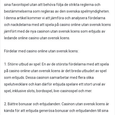
m
sina favoritspel utan att behöva följa de strikta reglerna och
a
bestämmelserna som regleras av den svenska spelmyndigheten.
i
I denna artikel kommer vi att jämföra och analysera fördelarna
l
och nackdelarna med att spela på casino online utan svensk licens
jämfört med de nya casinon utan svensk licens som erbjuds av
ledande online casino utan svensk licens.
Fördelar med casino online utan svensk licens:
1. Större utbud av spel: En av de största fördelarna med att spela
på casino online utan svensk licens är det breda utbudet av spel
som erbjuds. Dessa casinon samarbetar med flera olika
spelutvecklare och kan därför erbjuda spelare ett stort urval av
spel, inklusive slots, bordsspel, live-casinospel och mer.
2. Bättre bonusar och erbjudanden: Casinon utan svensk licens är
kända för att erbjuda generösa bonusar och erbjudanden till sina