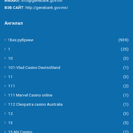
ИМАЙЛ:
info@genebank.gov.mn
ВЭБ САЙТ:
http://genebank.gov.mn/
Ангилал
! Без рубрики
(939)
1
(25)
10
(3)
101-Vlad Casino Deutschland
(1)
11
(3)
111
(2)
111 Marvel Casino online
(1)
112 Cleopatra casino Australia
(1)
12
(3)
13
(5)
13-NV Casino
(1)