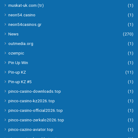
muskat-uk.com (tr)
(1)
neon54.casino
(1)
neon54casinos.gr
(1)
News
(270)
outmedia.org
(1)
ozempic
(1)
Pin Up Win
(1)
Pin-up KZ
(11)
Pin-up KZ #5
(1)
pinco-casino-downloads.top
(1)
pinco-casino-kz2026.top
(1)
pinco-casino-official2026.top
(1)
pinco-casino-zerkalo2026.top
(1)
pinco-cazino-aviator.top
(1)