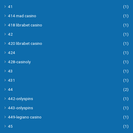
41
(1)
414 mad casino
(1)
418 librabet casino
(1)
42
(1)
420 librabet casino
(1)
424
(1)
428-casinoly
(1)
43
(1)
431
(1)
44
(2)
442-onlyspins
(1)
443-onlyspins
(1)
449-legiano casino
(1)
45
(1)