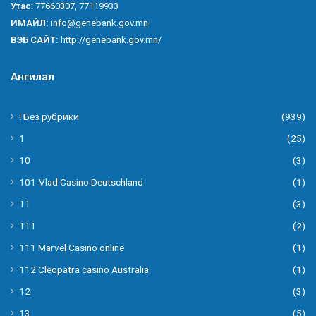
Утас
: 77660307, 77119933
ИМАЙЛ:
info@genebank.gov.mn
ВЭБ САЙТ:
http://genebank.gov.mn/
Ангилал
! Без рубрики
(939)
1
(25)
10
(3)
101-Vlad Casino Deutschland
(1)
11
(3)
111
(2)
111 Marvel Casino online
(1)
112 Cleopatra casino Australia
(1)
12
(3)
13
(5)