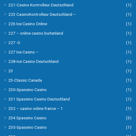
221-Casino Kontrolleur Deutschland
(1)
223 CasinoKontrolleur Deutschland –
(1)
226 Ice Casino Online
(1)
227 – online casino buitenland
(1)
227 -0
(1)
227 Ice Casino –
(1)
228-Ice Casino Deutschland
(1)
23
(1)
23-Classic Canada
(1)
230-Spassino Casino
(1)
231 Spassino Casino Deutschland
(1)
232 – casino online france – 1
(1)
234 Spassino Casino
(3)
235-Spassino Casino
(1)