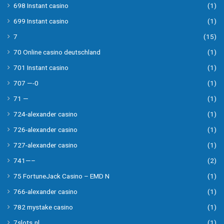
698 Instant casino
(1)
699 Instant casino
(1)
7
(15)
70 Online casino deutschland
(1)
701 Instant casino
(1)
707 —-0
(1)
71 —
(1)
724-alexander casino
(1)
726-alexander casino
(1)
727-alexander casino
(1)
741—–
(2)
75 FortuneJack Casino – EMD N
(1)
766-alexander casino
(1)
782 mystake casino
(1)
7slots.nl
(1)