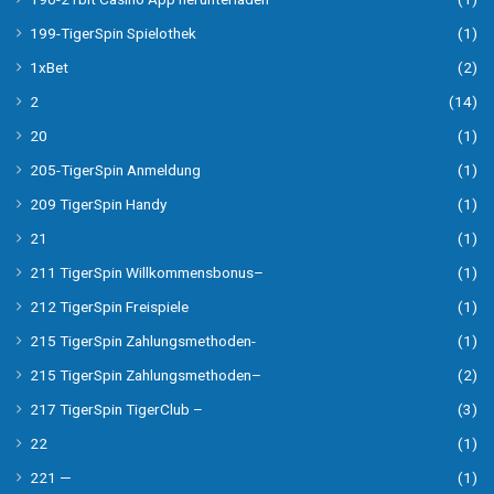
199-TigerSpin Spielothek
(1)
1xBet
(2)
2
(14)
20
(1)
205-TigerSpin Anmeldung
(1)
209 TigerSpin Handy
(1)
21
(1)
211 TigerSpin Willkommensbonus–
(1)
212 TigerSpin Freispiele
(1)
215 TigerSpin Zahlungsmethoden-
(1)
215 TigerSpin Zahlungsmethoden–
(2)
217 TigerSpin TigerClub –
(3)
22
(1)
221 —
(1)