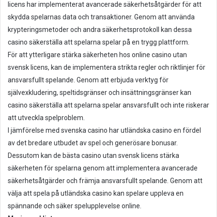
licens har implementerat avancerade säkerhetsåtgärder för att
skydda spelarnas data och transaktioner. Genom att använda
krypteringsmetoder och andra säkerhetsprotokoll kan dessa
casino säkerställa att spelarna spelar på en trygg plattform.
För att ytterligare stärka säkerheten hos online casino utan
svensk licens, kan de implementera strikta regler och riktlinjer för
ansvarsfullt spelande. Genom att erbjuda verktyg för
självexkludering, speltidsgränser och insättningsgränser kan
casino säkerställa att spelarna spelar ansvarsfullt och inte riskerar
att utveckla spelproblem.
I jämförelse med svenska casino har utländska casino en fördel
av det bredare utbudet av spel och generösare bonusar.
Dessutom kan de bästa casino utan svensk licens stärka
säkerheten för spelarna genom att implementera avancerade
säkerhetsåtgärder och främja ansvarsfullt spelande. Genom att
välja att spela på utländska casino kan spelare uppleva en
spännande och säker spelupplevelse online.