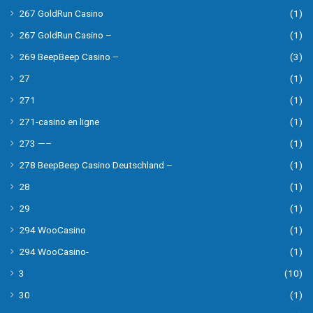
267 GoldRun Casino
(1)
267 GoldRun Casino –
(1)
269 BeepBeep Casino –
(3)
27
(1)
271
(1)
271-casino en ligne
(1)
273 —–
(1)
278 BeepBeep Casino Deutschland –
(1)
28
(1)
29
(1)
294 WooCasino
(1)
294 WooCasino-
(1)
3
(10)
30
(1)