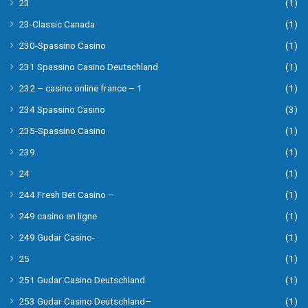
23
(1)
23-Classic Canada
(1)
230-Spassino Casino
(1)
231 Spassino Casino Deutschland
(1)
232 – casino online france – 1
(1)
234 Spassino Casino
(3)
235-Spassino Casino
(1)
239
(1)
24
(1)
244 Fresh Bet Casino –
(1)
249 casino en ligne
(1)
249 Gudar Casino-
(1)
25
(1)
251 Gudar Casino Deutschland
(1)
253 Gudar Casino Deutschland–
(1)