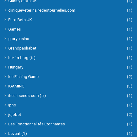
Classy Slots UK
(1)
cliniqueveterinairedestournelles.com
(1)
Euro Bets UK
(1)
Games
(1)
glorycasino
(1)
Grandpashabet
(1)
hekim.blog (tr)
(1)
Hungary
(1)
Ice Fishing Game
(2)
IGAMING
(3)
iheartseeds.com (tr)
(1)
ipho
(1)
jojobet
(2)
Les Fonctionnalités Étonnantes
(1)
Levant (1)
(1)