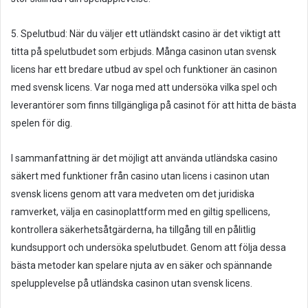
5. Spelutbud: När du väljer ett utländskt casino är det viktigt att
titta på spelutbudet som erbjuds. Många casinon utan svensk
licens har ett bredare utbud av spel och funktioner än casinon
med svensk licens. Var noga med att undersöka vilka spel och
leverantörer som finns tillgängliga på casinot för att hitta de bästa
spelen för dig.
I sammanfattning är det möjligt att använda utländska casino
säkert med funktioner från casino utan licens i casinon utan
svensk licens genom att vara medveten om det juridiska
ramverket, välja en casinoplattform med en giltig spellicens,
kontrollera säkerhetsåtgärderna, ha tillgång till en pålitlig
kundsupport och undersöka spelutbudet. Genom att följa dessa
bästa metoder kan spelare njuta av en säker och spännande
spelupplevelse på utländska casinon utan svensk licens.