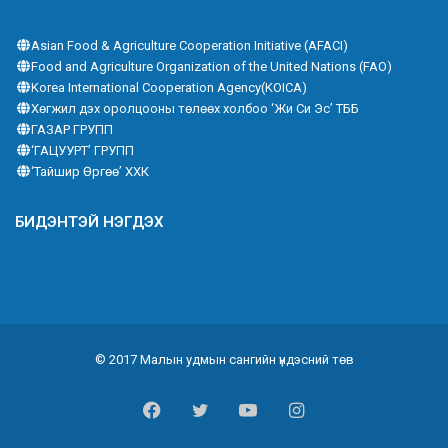
Asian Food & Agriculture Cooperation Initiative (AFACI)
Food and Agriculture Organization of the United Nations (FAO)
Korea International Cooperation Agency(KOICA)
Хөгжил дэх оролцооны төлөөх холбоо ‘Жи Си Эс’ ТББ
ГАЗАР ГРУПП
‘ГАЦУУРТ’ ГРУПП
‘Тайшир Өргөө’ ХХК
БИДЭНТЭЙ НЭГДЭХ
© 2017 Малын удмын сангийн үндэсний төв
Facebook
Twitter
YouTube
Instagram