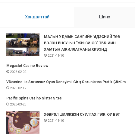
Хандалттай
Шинэ
МАЛЫН УДМЫН САНГИЙН ҮНДЭСНИЙ ТӨВ
БОЛОН БНСУ-ЫН “ЖИ-СИ-ЭС” ТББ-ИЙН
ХАМТЫН АЖИЛЛАГААНЫ ХҮРЭЭНД
2021-11-10
Megaslot Casino Review
2026-02-02
VDcasino ile Sorunsuz Oyun Deneyimi: Giriş Sorunlarına Pratik Çözüm
2026-02-12
Pacific Spins Casino Sister Sites
2026-03-25
ХӨВРӨЛ ШИЛЖҮҮЛЭН СУУЛГАХ ГЭЖ ЮУ ВЭ?
2021-11-10