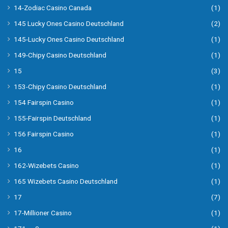
14-Zodiac Casino Canada
(1)
145 Lucky Ones Casino Deutschland
(2)
145-Lucky Ones Casino Deutschland
(1)
149-Chipy Casino Deutschland
(1)
15
(3)
153-Chipy Casino Deutschland
(1)
154 Fairspin Casino
(1)
155-Fairspin Deutschland
(1)
156 Fairspin Casino
(1)
16
(1)
162-Wizebets Casino
(1)
165 Wizebets Casino Deutschland
(1)
17
(7)
17-Millioner Casino
(1)