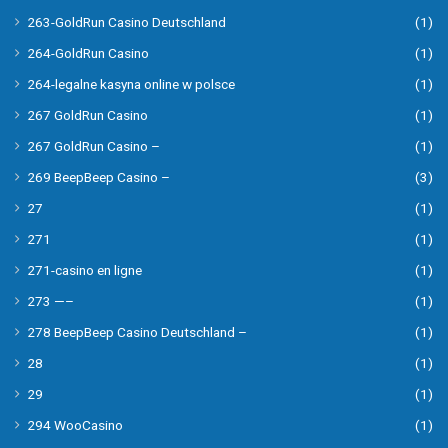
263-GoldRun Casino Deutschland
(1)
264-GoldRun Casino
(1)
264-legalne kasyna online w polsce
(1)
267 GoldRun Casino
(1)
267 GoldRun Casino –
(1)
269 BeepBeep Casino –
(3)
27
(1)
271
(1)
271-casino en ligne
(1)
273 —–
(1)
278 BeepBeep Casino Deutschland –
(1)
28
(1)
29
(1)
294 WooCasino
(1)