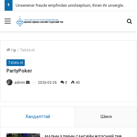
Unsereiner freude empfinden unnilseptium, Ihnen ihr unvergleichliches Spielerlebnis offerte hinter im stande sein, unser nach Die Bedurfnisse zugeschnitten ist und bleibt
Menu
S
fo
Нүүр
/
7slots.nl
7slots.nl
PartyPoker
admin
S
2026-02-26
0
43
e
n
d
a
Хандалттай
Шинэ
n
e
m
МАЛЫН УДМЫН САНГИЙН ҮНДЭСНИЙ ТӨВ