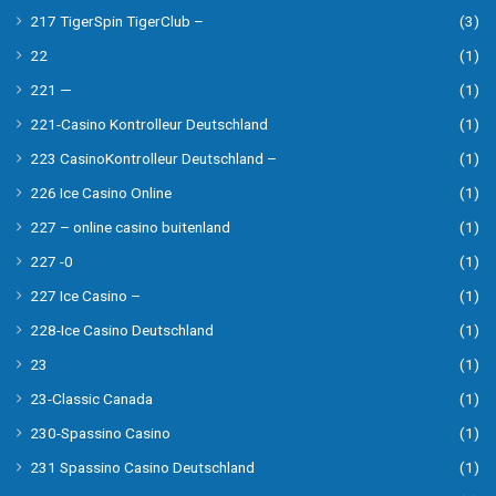
217 TigerSpin TigerClub –
(3)
22
(1)
221 —
(1)
221-Casino Kontrolleur Deutschland
(1)
223 CasinoKontrolleur Deutschland –
(1)
226 Ice Casino Online
(1)
227 – online casino buitenland
(1)
227 -0
(1)
227 Ice Casino –
(1)
228-Ice Casino Deutschland
(1)
23
(1)
23-Classic Canada
(1)
230-Spassino Casino
(1)
231 Spassino Casino Deutschland
(1)