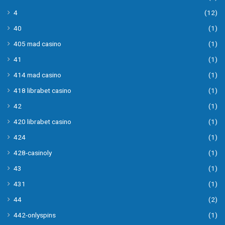
4
(12)
40
(1)
405 mad casino
(1)
41
(1)
414 mad casino
(1)
418 librabet casino
(1)
42
(1)
420 librabet casino
(1)
424
(1)
428-casinoly
(1)
43
(1)
431
(1)
44
(2)
442-onlyspins
(1)