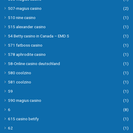
507-magius casino
(2)
510 nine casino
(1)
515 alexander casino
(1)
54 Betty casino in Canada – EMD S
(1)
571 fatboss casino
(1)
578 aphrodite casino
(1)
58-Online casino deutschland
(1)
580 coolzino
(1)
581 coolzino
(1)
59
(1)
590 magius casino
(1)
6
(8)
615 casino betify
(1)
62
(1)