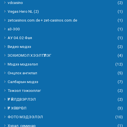
vdcasino
(2)
Vegas Hero NL (2)
(1)
zetcasinos.com.de + zet-casinos.com.de
(1)
а3-300
(1)
АУ 04.02 Фая
(1)
Видео мэдээ
(2)
ЗОХИОМОЛ ХЭЭЛТҮҮЛЭГ
(4)
Мэдээ мэдээлэл
(12)
Онцлох ангилал
(5)
Салбарын мэдээ
(7)
Тэжээл тэжээллэг
(2)
ҮР ҮЙЛДВЭРЛЭЛ
(2)
ҮР ХӨВРӨЛ
(3)
ФОТО МЭДЭЭЛЭЛ
(10)
Хурал, семинар
(1)