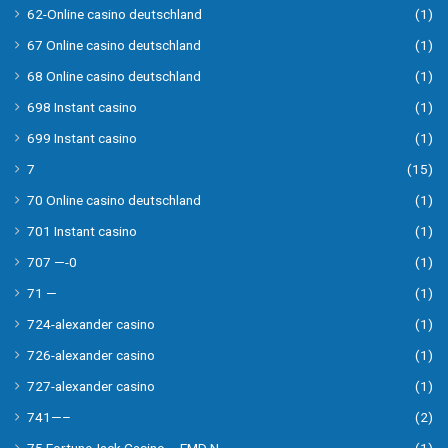
62-Online casino deutschland
(1)
67 Online casino deutschland
(1)
68 Online casino deutschland
(1)
698 Instant casino
(1)
699 Instant casino
(1)
7
(15)
70 Online casino deutschland
(1)
701 Instant casino
(1)
707 —-0
(1)
71 —
(1)
724-alexander casino
(1)
726-alexander casino
(1)
727-alexander casino
(1)
741—–
(2)