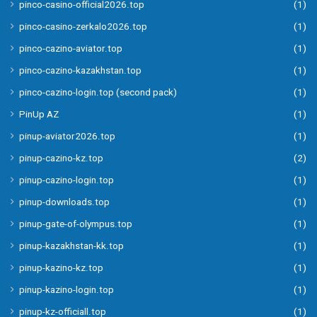
pinco-casino-official2026.top
(1)
pinco-casino-zerkalo2026.top
(1)
pinco-cazino-aviator.top
(1)
pinco-cazino-kazakhstan.top
(1)
pinco-cazino-login.top (second pack)
(1)
PinUp AZ
(1)
pinup-aviator2026.top
(1)
pinup-cazino-kz.top
(2)
pinup-cazino-login.top
(1)
pinup-downloads.top
(1)
pinup-gate-of-olympus.top
(1)
pinup-kazakhstan-kk.top
(1)
pinup-kazino-kz.top
(1)
pinup-kazino-login.top
(1)
pinup-kz-officiall.top
(1)