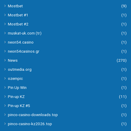
Mostbet
(9)
Mostbet #1
(1)
Mostbet #2
(1)
muskat-uk.com (tr)
(1)
neon54.casino
(1)
neon54casinos.gr
(1)
News
(270)
outmedia.org
(1)
ozempic
(1)
Pin Up Win
(1)
Pin-up KZ
(11)
Pin-up KZ #5
(1)
pinco-casino-downloads.top
(1)
pinco-casino-kz2026.top
(1)