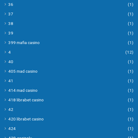
36
(1)
37
(1)
38
(1)
39
(1)
399 mafia casino
(1)
4
(12)
40
(1)
405 mad casino
(1)
41
(1)
414 mad casino
(1)
418 librabet casino
(1)
42
(1)
420 librabet casino
(1)
424
(1)
428-casinoly
(1)