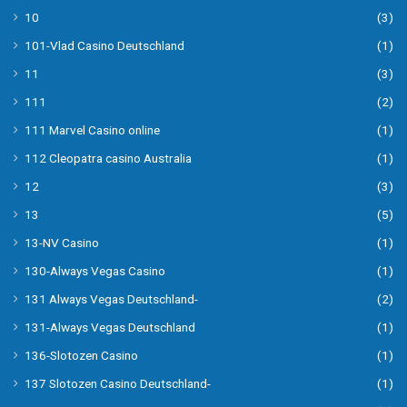
10
(3)
101-Vlad Casino Deutschland
(1)
11
(3)
111
(2)
111 Marvel Casino online
(1)
112 Cleopatra casino Australia
(1)
12
(3)
13
(5)
13-NV Casino
(1)
130-Always Vegas Casino
(1)
131 Always Vegas Deutschland-
(2)
131-Always Vegas Deutschland
(1)
136-Slotozen Casino
(1)
137 Slotozen Casino Deutschland-
(1)