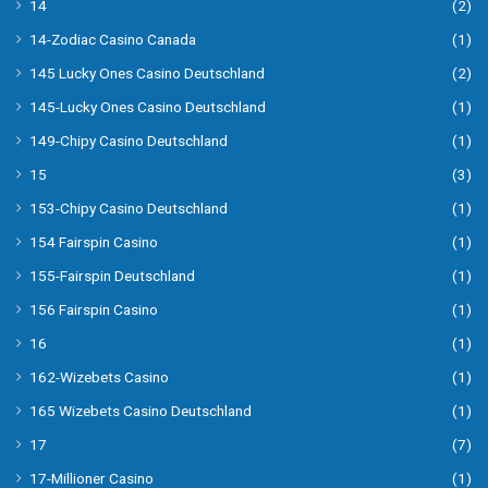
14
(2)
14-Zodiac Casino Canada
(1)
145 Lucky Ones Casino Deutschland
(2)
145-Lucky Ones Casino Deutschland
(1)
149-Chipy Casino Deutschland
(1)
15
(3)
153-Chipy Casino Deutschland
(1)
154 Fairspin Casino
(1)
155-Fairspin Deutschland
(1)
156 Fairspin Casino
(1)
16
(1)
162-Wizebets Casino
(1)
165 Wizebets Casino Deutschland
(1)
17
(7)
17-Millioner Casino
(1)