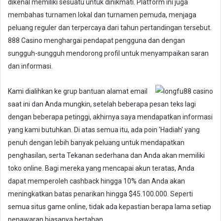
dikenal memiliki sesuatu untuk dinikmati. Platform ini juga
membahas turnamen lokal dan turnamen pemuda, menjaga
peluang reguler dan terpercaya dari tahun pertandingan tersebut.
888 Casino menghargai pendapat pengguna dan dengan
sungguh-sungguh mendorong profil untuk menyampaikan saran
dan informasi.
Kami dialihkan ke grup bantuan alamat email
saat ini dan Anda mungkin, setelah beberapa pesan teks lagi
dengan beberapa petinggi, akhirnya saya mendapatkan informasi
yang kami butuhkan. Di atas semua itu, ada poin 'Hadiah' yang
penuh dengan lebih banyak peluang untuk mendapatkan
penghasilan, serta Tekanan sederhana dan Anda akan memiliki
toko online. Bagi mereka yang mencapai akun teratas, Anda
dapat memperoleh cashback hingga 10% dan Anda akan
meningkatkan batas penarikan hingga $45.100.000. Seperti
semua situs game online, tidak ada kepastian berapa lama setiap
penawaran biasanya bertahan.