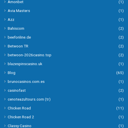
Amonbet
(1)
Avia Masters
(1)
Azz
(1)
Bahiscom
(2)
beefonline.de
(2)
Betwoon TR
(2)
betwoon-2026casino.top
(2)
blazespinscasino.uk
(1)
Blog
(65)
brunocasinos.com.es
(1)
casinofast
(2)
cenoteazultours.com (tr)
(1)
Chicken Road
(11)
Chicken Road 2
(1)
Classy Casino
(1)