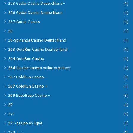
253 Gudar Casino Deutschland–
(1)
256 Gudar Casino Deutschland
(1)
257-Gudar Casino
(1)
26
(1)
26-Spinanga Casino Deutschland
(1)
263-GoldRun Casino Deutschland
(1)
264-GoldRun Casino
(1)
264-legalne kasyna online w polsce
(1)
267 GoldRun Casino
(1)
267 GoldRun Casino –
(1)
269 BeepBeep Casino –
(3)
27
(1)
271
(1)
271-casino en ligne
(1)
273 —–
(1)