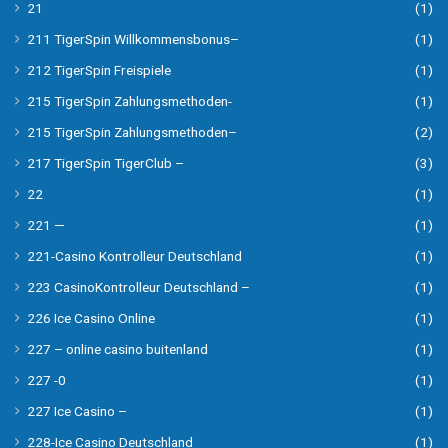
21
(1)
211 TigerSpin Willkommensbonus–
(1)
212 TigerSpin Freispiele
(1)
215 TigerSpin Zahlungsmethoden-
(1)
215 TigerSpin Zahlungsmethoden–
(2)
217 TigerSpin TigerClub –
(3)
22
(1)
221 —
(1)
221-Casino Kontrolleur Deutschland
(1)
223 CasinoKontrolleur Deutschland –
(1)
226 Ice Casino Online
(1)
227 – online casino buitenland
(1)
227 -0
(1)
227 Ice Casino –
(1)
228-Ice Casino Deutschland
(1)