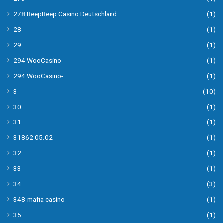
278 BeepBeep Casino Deutschland –
(1)
28
(1)
29
(1)
294 WooCasino
(1)
294 WooCasino-
(1)
3
(10)
30
(1)
31
(1)
31862 05.02
(1)
32
(1)
33
(1)
34
(3)
348-mafia casino
(1)
35
(1)