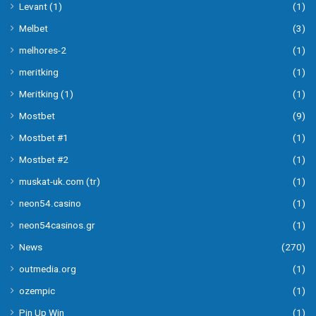
Levant (1)
(1)
Melbet
(3)
melhores-2
(1)
meritking
(1)
Meritking (1)
(1)
Mostbet
(9)
Mostbet #1
(1)
Mostbet #2
(1)
muskat-uk.com (tr)
(1)
neon54.casino
(1)
neon54casinos.gr
(1)
News
(270)
outmedia.org
(1)
ozempic
(1)
Pin Up Win
(1)