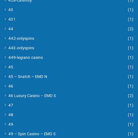
43
(1)
431
(1)
44
(2)
442-onlyspins
(1)
443-onlyspins
(1)
449-legiano casino
(1)
45
(1)
45 – Snatch – EMD N
(1)
46
(1)
46 Luxury Casino – EMD S
(2)
47
(1)
48
(1)
49
(1)
49 – Spin Casino – EMD S
(1)