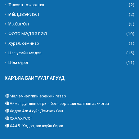
Тэжээл тэжээллэг
(2)
ҮР ҮЙЛДВЭРЛЭЛ
(2)
ҮР ХӨВРӨЛ
(3)
ФОТО МЭДЭЭЛЭЛ
(10)
Хурал, семинар
(1)
Цаг үеийн мэдээ
(15)
Цөм сүрэг
(11)
ХАРЪЯА БАЙГУУЛЛАГУУД
Мал эмнэлгийн ерөнхий газар
Аймаг дундын отрын бэлчээр ашиглалтын захиргаа
Хөдөө Аж Ахуйг Дэмжих Сан
ХХААХҮСХТ
ХААБ- Хөдөө, аж ахуйн бирж