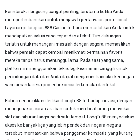
Berinteraksi langsung sangat penting, terutama ketika Anda
mempertimbangkan untuk menjawab pertanyaan profesional.
Layanan pelanggan 888 Casino terbaru memudahkan Anda untuk
mendapatkan solusi yang cepat dan efektif. Tim dukungan
terlatih untuk menangani masalah dengan segera, memastikan
bahwa pemain dapat kembali menikmati permainan favorit
mereka tanpa harus menunggu lama. Pada saat yang sama,
platform ini menggunakan teknologi keamanan canggih untuk
perlindungan data dan Anda dapat menjamin transaksi keuangan
yang aman karena prosedur komisi terkemuka dan lokal.
Hal ini menunjukkan dedikasi Longfu88 terhadap inovasi, dengan
menggunakan cara-cara baru untuk membuat orang menyukai
slot dan hiburan langsung di satu tempat. LongFu88 menyediakan
akses ke banyak liga yang lebih pendek dari negara-negara
tersebut, memastikan bahwa penggemar kompetisi yang kurang