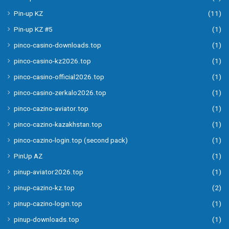
Pin-up KZ
(11)
Pin-up KZ #5
(1)
pinco-casino-downloads.top
(1)
pinco-casino-kz2026.top
(1)
pinco-casino-official2026.top
(1)
pinco-casino-zerkalo2026.top
(1)
pinco-cazino-aviator.top
(1)
pinco-cazino-kazakhstan.top
(1)
pinco-cazino-login.top (second pack)
(1)
PinUp AZ
(1)
pinup-aviator2026.top
(1)
pinup-cazino-kz.top
(2)
pinup-cazino-login.top
(1)
pinup-downloads.top
(1)