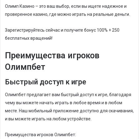
Олимп Казино – это ваш выбор, если вы ищете надежное и
проверенное казино, где можно играть на реальные деньги.
Зарегистрируйтесь сейчас и получите бонус 100% + 250
бесплатных вращений!
Преимущества игроков
Олимпбет
Быстрый доступ к игре
Олимпбет предлагает вам быстрый доступ к игре, благодаря
чему вы можете начать играть в любое время и в любом
месте. Наш мобильный приложение доступно для скачивания,
и вы можете играть на любом устройстве.
Преимущества игроков Олимпбет: