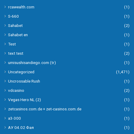
rcawealth.com
(1)
S-660
(1)
Sahabet
(2)
Sahabet en
(1)
Test
(1)
text test
(2)
umisushisandiego.com (tr)
(1)
Uncategorized
(1,471)
Uncrossable Rush
(1)
vdcasino
(2)
Vegas Hero NL (2)
(1)
zetcasinos.com.de + zet-casinos.com.de
(1)
а3-300
(1)
АУ 04.02 Фая
(1)