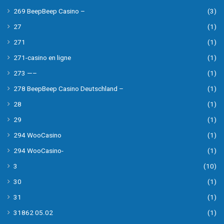
269 BeepBeep Casino –
(3)
27
(1)
271
(1)
271-casino en ligne
(1)
273 —–
(1)
278 BeepBeep Casino Deutschland –
(1)
28
(1)
29
(1)
294 WooCasino
(1)
294 WooCasino-
(1)
3
(10)
30
(1)
31
(1)
31862 05.02
(1)