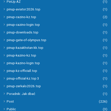
PinUp AZ
(1)
pinup-aviator2026.top
(1)
pinup-cazino-kz.top
(2)
pinup-cazino-login.top
(1)
pinup-downloads.top
(1)
pinup-gate-of-olympus.top
(1)
pinup-kazakhstan-kk.top
(1)
pinup-kazino-kz.top
(1)
pinup-kazino-login.top
(1)
pinup-kz-officiall.top
(1)
pinup-official-kz.top 3
(1)
pinup-zerkalo2026.top
(1)
Poradnik: Jak dbać
(1)
Post
(226)
Public
(3)