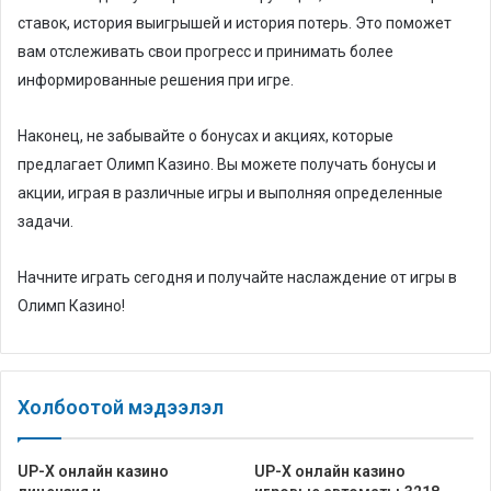
ставок, история выигрышей и история потерь. Это поможет
вам отслеживать свои прогресс и принимать более
информированные решения при игре.
Наконец, не забывайте о бонусах и акциях, которые
предлагает Олимп Казино. Вы можете получать бонусы и
акции, играя в различные игры и выполняя определенные
задачи.
Начните играть сегодня и получайте наслаждение от игры в
Олимп Казино!
Холбоотой мэдээлэл
UP-X онлайн казино
UP-X онлайн казино