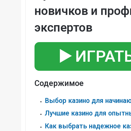
e
новичков и проф
m
a
i
экспертов
l
▶️ ИГРАТ
Содержимое
Выбор казино для начина
Лучшие казино для опытны
Как выбрать надежное ка