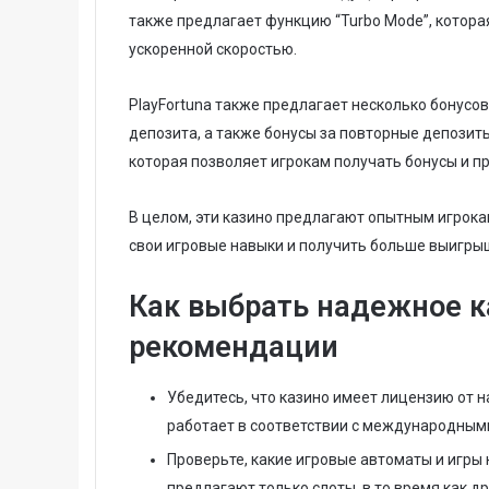
также предлагает функцию “Turbo Mode”, котора
ускоренной скоростью.
PlayFortuna также предлагает несколько бонусо
депозита, а также бонусы за повторные депозит
которая позволяет игрокам получать бонусы и п
В целом, эти казино предлагают опытным игрока
свои игровые навыки и получить больше выигры
Как выбрать надежное к
рекомендации
Убедитесь, что казино имеет лицензию от н
работает в соответствии с международными
Проверьте, какие игровые автоматы и игры 
предлагают только слоты, в то время как др