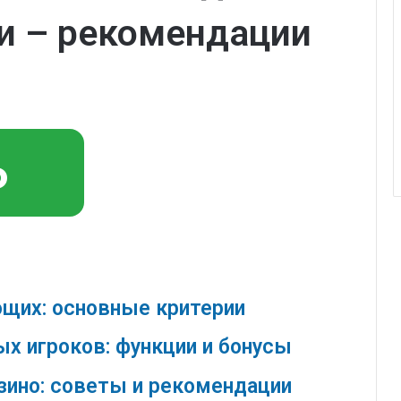
и – рекомендации
Ь
ющих: основные критерии
х игроков: функции и бонусы
зино: советы и рекомендации