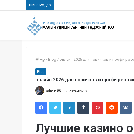
Шинэ мэдээ
Нүүр
/
Blog
/
онлайн 2026 для новичков и профи рек
Blog
онлайн 2026 для новичков и профи реком
admin
S
2026-02-19
e
Facebook
Twitter
LinkedIn
Tumblr
Pinterest
Reddit
VKontakte
n
d
a
Лучшие казино о
n