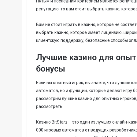
Пятым и последним критерием является репутаци
репутацию, то вам стоит выбрать казино, которо
Вам не стоит играть в казино, которое не соотве
выбрать казино, которое имеет лицензию, широ
клиентскую поддержку, безопасные способы опл
Лучшие казино для опыт
бонусы
Если вы опытный игрок, вы знаете, что лучшие к
автоматов, но и функции, которые делают игру б
рассмотрим лучшие казино для опытных игроков,
рассмотреть.
Казино BitStarz – это один из лучших онлайн-каз
000 игровых автоматов от ведущих разработчиков