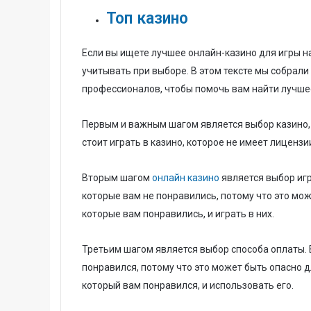
Топ казино
Если вы ищете лучшее онлайн-казино для игры на
учитывать при выборе. В этом тексте мы собрал
профессионалов, чтобы помочь вам найти лучше
Первым и важным шагом является выбор казино,
стоит играть в казино, которое не имеет лицензи
Вторым шагом
онлайн казино
является выбор игр
которые вам не понравились, потому что это мож
которые вам понравились, и играть в них.
Третьим шагом является выбор способа оплаты. 
понравился, потому что это может быть опасно д
который вам понравился, и использовать его.