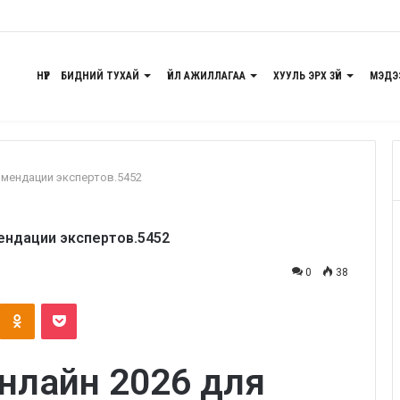
НҮҮР
БИДНИЙ ТУХАЙ
ҮЙЛ АЖИЛЛАГАА
ХУУЛЬ ЭРХ ЗҮЙ
МЭДЭ
омендации экспертов.5452
ендации экспертов.5452
0
38
Odnoklassniki
Pocket
нлайн 2026 для