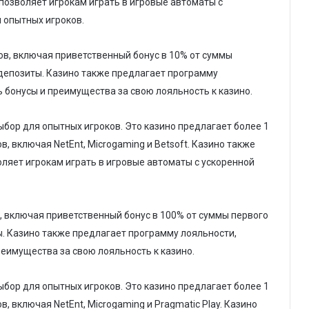
 позволяет игрокам играть в игровые автоматы с
я опытных игроков.
сов, включая приветственный бонус в 10% от суммы
 депозиты. Казино также предлагает программу
ь бонусы и преимущества за свою лояльность к казино.
ыбор для опытных игроков. Это казино предлагает более 1
, включая NetEnt, Microgaming и Betsoft. Казино также
оляет игрокам играть в игровые автоматы с ускоренной
в, включая приветственный бонус в 100% от суммы первого
ы. Казино также предлагает программу лояльности,
реимущества за свою лояльность к казино.
ыбор для опытных игроков. Это казино предлагает более 1
, включая NetEnt, Microgaming и Pragmatic Play. Казино