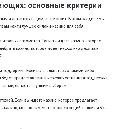
ающих: основные критерии
ым и даже пугающим, но не стоит. В этом разделе мы
 вам найти лучшее онлайн-казино для себя.
игровых автоматов. Если вы ищете казино, которое
выбрать казино, которое имеет несколько десятков
й.
й поддержки. Если вы столкнетесь с какими-либо
м будет предоставлена высококачественная поддержка.
ля связи, является лучшим выбором.
тежей. Если вы ищете казино, которое предлагает
ь казино, которое имеет несколько опций, включая Visa,