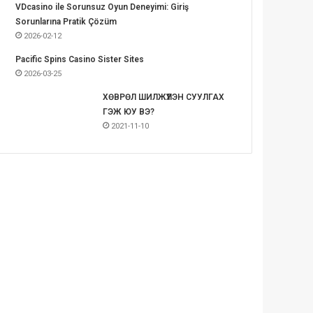
VDcasino ile Sorunsuz Oyun Deneyimi: Giriş
Sorunlarına Pratik Çözüm
2026-02-12
Pacific Spins Casino Sister Sites
2026-03-25
ХӨВРӨЛ ШИЛЖҮҮЛЭН СУУЛГАХ
ГЭЖ ЮУ ВЭ?
2021-11-10