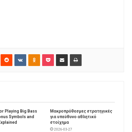
Reddit
VKontakte
Odnoklassniki
Pocket
Share via Email
Print
or Playing Big Bass
Μακροπρόθεσμες στρατηγικές
onus Symbols and
για υπεύθυνο αθλητικό
Explained
στοίχημα
2026-03-27