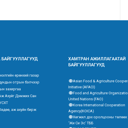
 БАЙГУУЛЛАГУУД
ХАМТРАН АЖИЛЛАГААТАЙ
БАЙГУУЛЛАГУУД
нэлгийн ерөнхий газар
Asian Food & Agriculture Cooper
дундын отрын бэлчээр
Initiative (AFACI)
ын захиргаа
Food and Agriculture Organizatio
Аж Ахуйг Дэмжих Сан
United Nations (FAO)
ҮСХТ
Korea International Cooperation
Хөдөө, аж ахуйн бирж
Agency(KOICA)
Хөгжил дэх оролцооны төлөөх
‘Жи Си Эс’ ТББ