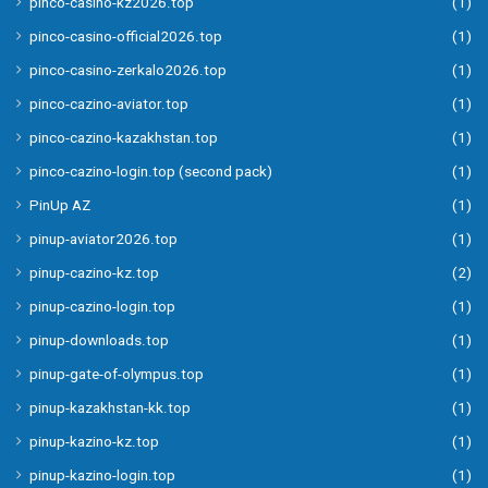
pinco-casino-kz2026.top
(1)
pinco-casino-official2026.top
(1)
pinco-casino-zerkalo2026.top
(1)
pinco-cazino-aviator.top
(1)
pinco-cazino-kazakhstan.top
(1)
pinco-cazino-login.top (second pack)
(1)
PinUp AZ
(1)
pinup-aviator2026.top
(1)
pinup-cazino-kz.top
(2)
pinup-cazino-login.top
(1)
pinup-downloads.top
(1)
pinup-gate-of-olympus.top
(1)
pinup-kazakhstan-kk.top
(1)
pinup-kazino-kz.top
(1)
pinup-kazino-login.top
(1)