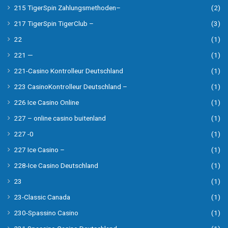
215 TigerSpin Zahlungsmethoden–
(2)
217 TigerSpin TigerClub –
(3)
22
(1)
221 —
(1)
221-Casino Kontrolleur Deutschland
(1)
223 CasinoKontrolleur Deutschland –
(1)
226 Ice Casino Online
(1)
227 – online casino buitenland
(1)
227 -0
(1)
227 Ice Casino –
(1)
228-Ice Casino Deutschland
(1)
23
(1)
23-Classic Canada
(1)
230-Spassino Casino
(1)