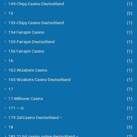
149-Chipy Casino Deutschland
(1)
15
(3)
153-Chipy Casino Deutschland
(1)
154 Fairspin Casino
(1)
155-Fairspin Deutschland
(1)
156 Fairspin Casino
(1)
16
(1)
162-Wizebets Casino
(1)
165 Wizebets Casino Deutschland
(1)
17
(7)
17-Millioner Casino
(1)
171 —-0
(1)
179 ZetCasino Deutschland –
(1)
18
(3)
183 21 bit casino online deutschland –
(2)