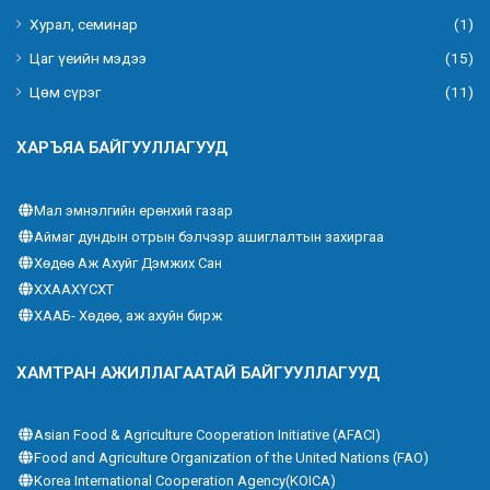
Хурал, семинар
(1)
Цаг үеийн мэдээ
(15)
Цөм сүрэг
(11)
ХАРЪЯА БАЙГУУЛЛАГУУД
Мал эмнэлгийн ерөнхий газар
Аймаг дундын отрын бэлчээр ашиглалтын захиргаа
Хөдөө Аж Ахуйг Дэмжих Сан
ХХААХҮСХТ
ХААБ- Хөдөө, аж ахуйн бирж
ХАМТРАН АЖИЛЛАГААТАЙ БАЙГУУЛЛАГУУД
Asian Food & Agriculture Cooperation Initiative (AFACI)
Food and Agriculture Organization of the United Nations (FAO)
Korea International Cooperation Agency(KOICA)