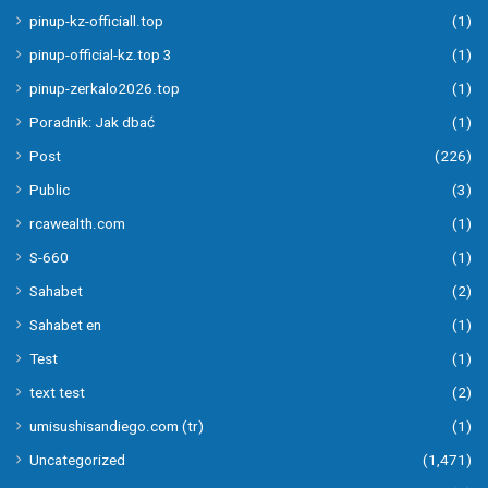
pinup-kz-officiall.top
(1)
pinup-official-kz.top 3
(1)
pinup-zerkalo2026.top
(1)
Poradnik: Jak dbać
(1)
Post
(226)
Public
(3)
rcawealth.com
(1)
S-660
(1)
Sahabet
(2)
Sahabet en
(1)
Test
(1)
text test
(2)
umisushisandiego.com (tr)
(1)
Uncategorized
(1,471)