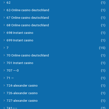
62
(1)
62-Online casino deutschland
(1)
67 Online casino deutschland
(1)
68 Online casino deutschland
(1)
698 Instant casino
(1)
699 Instant casino
(1)
7
(15)
70 Online casino deutschland
(1)
701 Instant casino
(1)
707 —-0
(1)
71 —
(1)
724-alexander casino
(1)
726-alexander casino
(1)
727-alexander casino
(1)
741—–
(2)