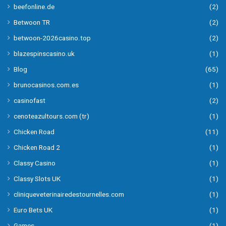
beefonline.de
(2)
Betwoon TR
(2)
betwoon-2026casino.top
(2)
blazespinscasino.uk
(1)
Blog
(65)
brunocasinos.com.es
(1)
casinofast
(2)
cenoteazultours.com (tr)
(1)
Chicken Road
(11)
Chicken Road 2
(1)
Classy Casino
(1)
Classy Slots UK
(1)
cliniqueveterinairedestournelles.com
(1)
Euro Bets UK
(1)
Games
(1)