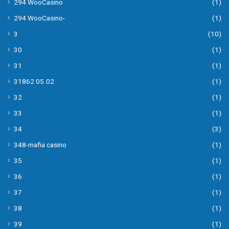
294 WooCasino
(1)
294 WooCasino-
(1)
3
(10)
30
(1)
31
(1)
31862 05.02
(1)
32
(1)
33
(1)
34
(3)
348-mafia casino
(1)
35
(1)
36
(1)
37
(1)
38
(1)
39
(1)