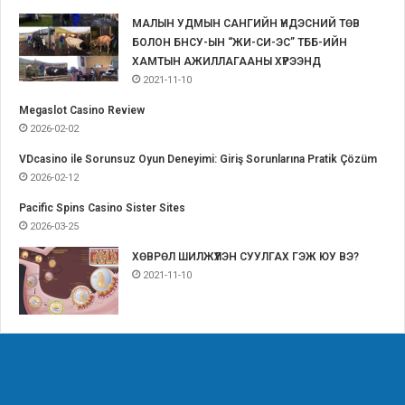
МАЛЫН УДМЫН САНГИЙН ҮНДЭСНИЙ ТӨВ
БОЛОН БНСУ-ЫН “ЖИ-СИ-ЭС” ТББ-ИЙН
ХАМТЫН АЖИЛЛАГААНЫ ХҮРЭЭНД
2021-11-10
Megaslot Casino Review
2026-02-02
VDcasino ile Sorunsuz Oyun Deneyimi: Giriş Sorunlarına Pratik Çözüm
2026-02-12
Pacific Spins Casino Sister Sites
2026-03-25
ХӨВРӨЛ ШИЛЖҮҮЛЭН СУУЛГАХ ГЭЖ ЮУ ВЭ?
2021-11-10