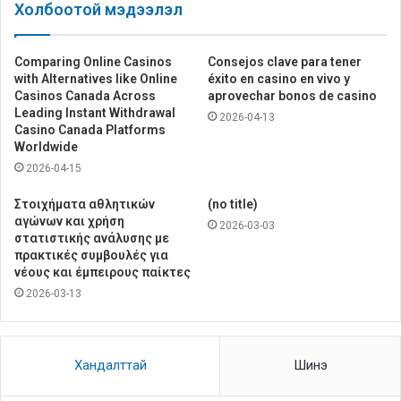
Холбоотой мэдээлэл
a
i
l
Comparing Online Casinos
Consejos clave para tener
with Alternatives like Online
éxito en casino en vivo y
Casinos Canada Across
aprovechar bonos de casino
Leading Instant Withdrawal
2026-04-13
Casino Canada Platforms
Worldwide
2026-04-15
Στοιχήματα αθλητικών
(no title)
αγώνων και χρήση
2026-03-03
στατιστικής ανάλυσης με
πρακτικές συμβουλές για
νέους και έμπειρους παίκτες
2026-03-13
Хандалттай
Шинэ