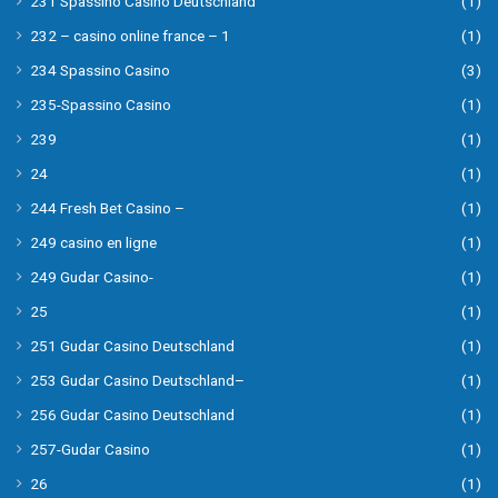
231 Spassino Casino Deutschland
(1)
232 – casino online france – 1
(1)
234 Spassino Casino
(3)
235-Spassino Casino
(1)
239
(1)
24
(1)
244 Fresh Bet Casino –
(1)
249 casino en ligne
(1)
249 Gudar Casino-
(1)
25
(1)
251 Gudar Casino Deutschland
(1)
253 Gudar Casino Deutschland–
(1)
256 Gudar Casino Deutschland
(1)
257-Gudar Casino
(1)
26
(1)