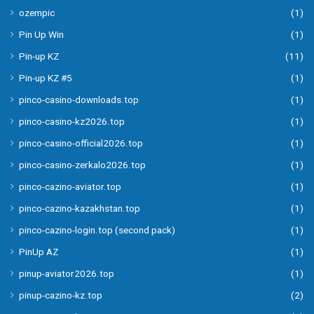
ozempic
(1)
Pin Up Win
(1)
Pin-up KZ
(11)
Pin-up KZ #5
(1)
pinco-casino-downloads.top
(1)
pinco-casino-kz2026.top
(1)
pinco-casino-official2026.top
(1)
pinco-casino-zerkalo2026.top
(1)
pinco-cazino-aviator.top
(1)
pinco-cazino-kazakhstan.top
(1)
pinco-cazino-login.top (second pack)
(1)
PinUp AZ
(1)
pinup-aviator2026.top
(1)
pinup-cazino-kz.top
(2)