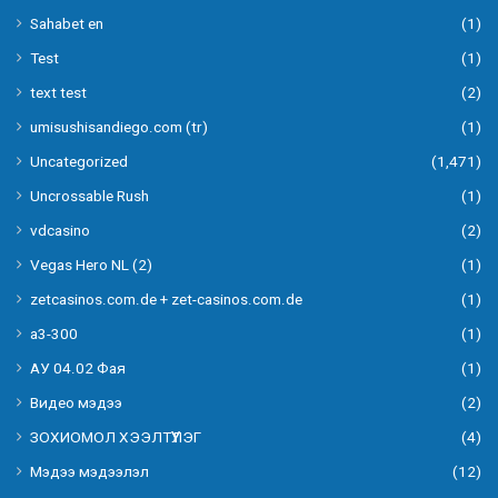
Sahabet en
(1)
Test
(1)
text test
(2)
umisushisandiego.com (tr)
(1)
Uncategorized
(1,471)
Uncrossable Rush
(1)
vdcasino
(2)
Vegas Hero NL (2)
(1)
zetcasinos.com.de + zet-casinos.com.de
(1)
а3-300
(1)
АУ 04.02 Фая
(1)
Видео мэдээ
(2)
ЗОХИОМОЛ ХЭЭЛТҮҮЛЭГ
(4)
Мэдээ мэдээлэл
(12)