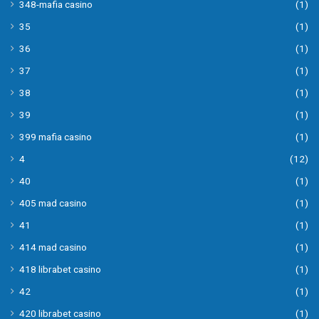
348-mafia casino
(1)
35
(1)
36
(1)
37
(1)
38
(1)
39
(1)
399 mafia casino
(1)
4
(12)
40
(1)
405 mad casino
(1)
41
(1)
414 mad casino
(1)
418 librabet casino
(1)
42
(1)
420 librabet casino
(1)