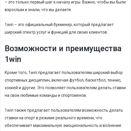
– это только первый шаг к началу игры. Важно, чтобы вы были
взрослым и знали, что вы делаете.
1win – это официальный букмекер, который предлагает
широкий спектр услуг и функций для своих клиентов.
Возможности и преимущества
1win
Кроме того, 1win предлагает пользователям широкий выбор
спортивных дисциплин, включая футбол, баскетбол, теннис,
хоккей и другие. Это позволяет пользователям делать ставки
на свои любимые команды и спортсменов.
1win также предлагает пользователям возможность делать
ставки на спорт в режиме реального времени, что
обеспечивает максимальную эмоциональность и волнение