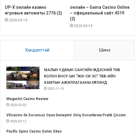
UP-X онлайн казино
онлайн – Gama Casino Online
игровые автоматы.2776 (2)
– официальный сайт.4519
(2)
2026-03-19
2026-03-19
Хандалттай
Шинэ
МАЛЫН УДМЫН САНГИЙН ҮНДЭСНИЙ ТӨВ
БОЛОН БНСУ-ЫН “ЖИ-СИ-ЭС” ТББ-ИЙН
ХАМТЫН АЖИЛЛАГААНЫ ХҮРЭЭНД
2021-11-10
Megaslot Casino Review
2026-02-02
VDcasino ile Sorunsuz Oyun Deneyimi: Giriş Sorunlarına Pratik Çözüm
2026-02-12
Pacific Spins Casino Sister Sites