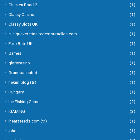
Chicken Road 2
(1)
Classy Casino
(1)
Classy Slots UK
(1)
cliniqueveterinairedestournelles.com
(1)
Euro Bets UK
(1)
Games
(1)
glorycasino
(1)
Grandpashabet
(1)
hekim.blog (tr)
(1)
Hungary
(1)
Ice Fishing Game
(2)
IGAMING
(3)
iheartseeds.com (tr)
(1)
ipho
(1)