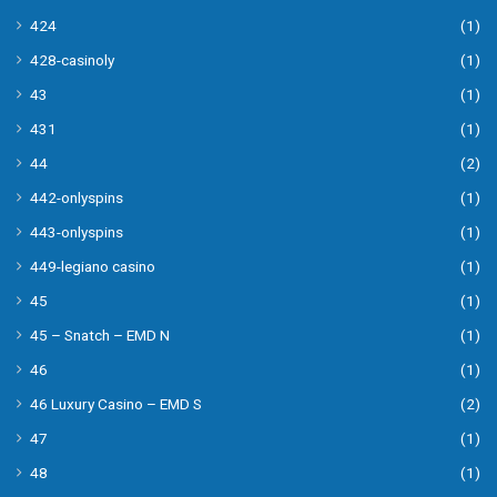
424
(1)
428-casinoly
(1)
43
(1)
431
(1)
44
(2)
442-onlyspins
(1)
443-onlyspins
(1)
449-legiano casino
(1)
45
(1)
45 – Snatch – EMD N
(1)
46
(1)
46 Luxury Casino – EMD S
(2)
47
(1)
48
(1)