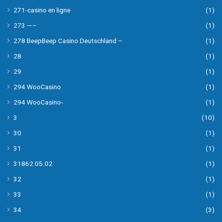
271-casino en ligne
(1)
273 —–
(1)
278 BeepBeep Casino Deutschland –
(1)
28
(1)
29
(1)
294 WooCasino
(1)
294 WooCasino-
(1)
3
(10)
30
(1)
31
(1)
31862 05.02
(1)
32
(1)
33
(1)
34
(3)