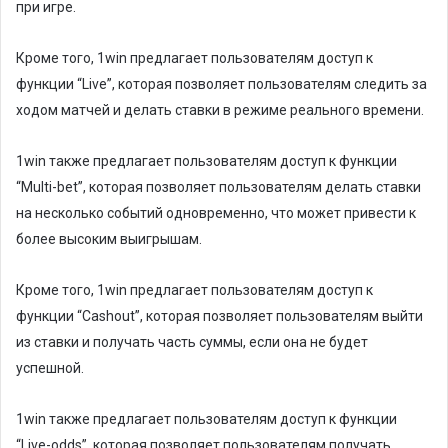
при игре.
Кроме того, 1win предлагает пользователям доступ к
функции “Live”, которая позволяет пользователям следить за
ходом матчей и делать ставки в режиме реального времени.
1win также предлагает пользователям доступ к функции
“Multi-bet”, которая позволяет пользователям делать ставки
на несколько событий одновременно, что может привести к
более высоким выигрышам.
Кроме того, 1win предлагает пользователям доступ к
функции “Cashout”, которая позволяет пользователям выйти
из ставки и получать часть суммы, если она не будет
успешной.
1win также предлагает пользователям доступ к функции
“Live-odds”, которая позволяет пользователям получать