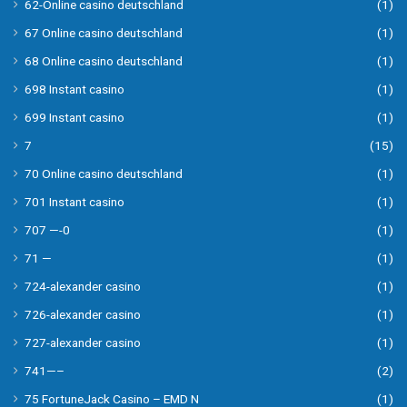
62-Online casino deutschland
(1)
67 Online casino deutschland
(1)
68 Online casino deutschland
(1)
698 Instant casino
(1)
699 Instant casino
(1)
7
(15)
70 Online casino deutschland
(1)
701 Instant casino
(1)
707 —-0
(1)
71 —
(1)
724-alexander casino
(1)
726-alexander casino
(1)
727-alexander casino
(1)
741—–
(2)
75 FortuneJack Casino – EMD N
(1)