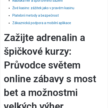
Nabídka her a sportovního sázení
m
Živé kasino: zážitek jako v pravém kasinu
a
i
Platební metody a bezpečnost
l
Zákaznická podpora a mobilní aplikace
Zažijte adrenalin a
špičkové kurzy:
Průvodce světem
online zábavy s most
bet a možnostmi
velkých výher.