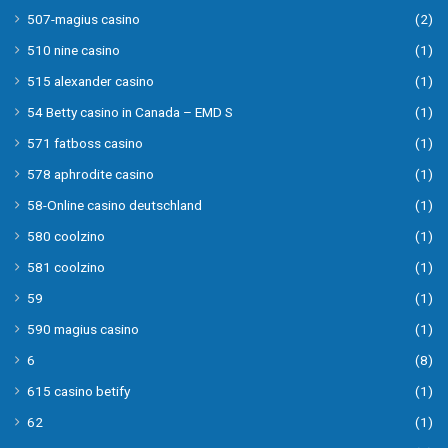
507-magius casino
(2)
510 nine casino
(1)
515 alexander casino
(1)
54 Betty casino in Canada – EMD S
(1)
571 fatboss casino
(1)
578 aphrodite casino
(1)
58-Online casino deutschland
(1)
580 coolzino
(1)
581 coolzino
(1)
59
(1)
590 magius casino
(1)
6
(8)
615 casino betify
(1)
62
(1)