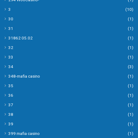
3
(10)
30
(1)
31
(1)
31862 05.02
(1)
32
(1)
33
(1)
34
(3)
348-mafia casino
(1)
35
(1)
36
(1)
37
(1)
38
(1)
39
(1)
399 mafia casino
(1)