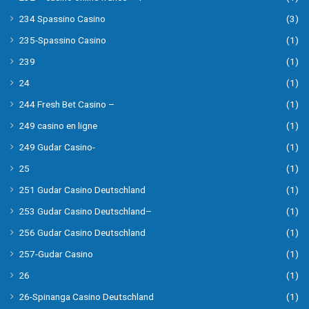
234 Spassino Casino
(3)
235-Spassino Casino
(1)
239
(1)
24
(1)
244 Fresh Bet Casino –
(1)
249 casino en ligne
(1)
249 Gudar Casino-
(1)
25
(1)
251 Gudar Casino Deutschland
(1)
253 Gudar Casino Deutschland–
(1)
256 Gudar Casino Deutschland
(1)
257-Gudar Casino
(1)
26
(1)
26-Spinanga Casino Deutschland
(1)