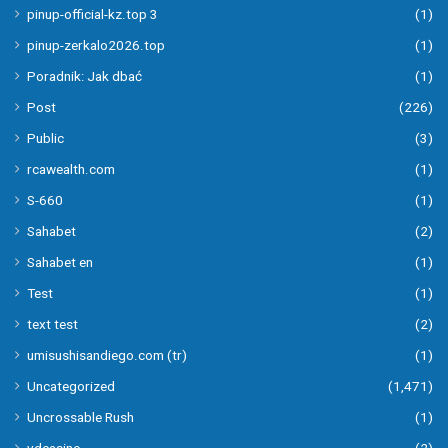
pinup-official-kz.top 3
(1)
pinup-zerkalo2026.top
(1)
Poradnik: Jak dbać
(1)
Post
(226)
Public
(3)
rcawealth.com
(1)
S-660
(1)
Sahabet
(2)
Sahabet en
(1)
Test
(1)
text test
(2)
umisushisandiego.com (tr)
(1)
Uncategorized
(1,471)
Uncrossable Rush
(1)