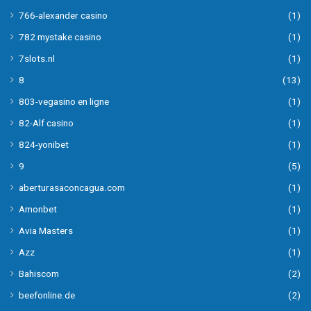
766-alexander casino
(1)
782 mystake casino
(1)
7slots.nl
(1)
8
(13)
803-vegasino en ligne
(1)
82-Alf casino
(1)
824-yonibet
(1)
9
(5)
aberturasaconcagua.com
(1)
Amonbet
(1)
Avia Masters
(1)
Azz
(1)
Bahiscom
(2)
beefonline.de
(2)