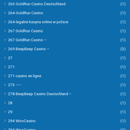
263-GoldRun Casino Deutschland
(1)
264-GoldRun Casino
(1)
264-legalne kasyna online w polsce
(1)
267 GoldRun Casino
(1)
267 GoldRun Casino –
(1)
269 BeepBeep Casino –
(3)
27
(1)
271
(1)
271-casino en ligne
(1)
273 —–
(1)
278 BeepBeep Casino Deutschland –
(1)
28
(1)
29
(1)
294 WooCasino
(1)
294 WooCasino-
(1)