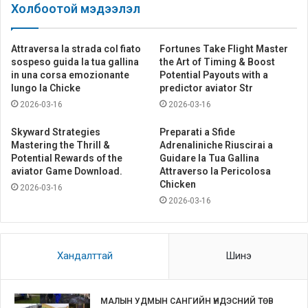
Холбоотой мэдээлэл
Attraversa la strada col fiato
Fortunes Take Flight Master
sospeso guida la tua gallina
the Art of Timing & Boost
in una corsa emozionante
Potential Payouts with a
lungo la Chicke
predictor aviator Str
2026-03-16
2026-03-16
Skyward Strategies
Preparati a Sfide
Mastering the Thrill &
Adrenaliniche Riuscirai a
Potential Rewards of the
Guidare la Tua Gallina
aviator Game Download.
Attraverso la Pericolosa
Chicken
2026-03-16
2026-03-16
Хандалттай
Шинэ
МАЛЫН УДМЫН САНГИЙН ҮНДЭСНИЙ ТӨВ