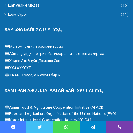
Цаг үеийн мэдээ
(15)
Цөм сүрэг
(11)
ХАРЪЯА БАЙГУУЛЛАГУУД
Мал эмнэлгийн ерөнхий газар
Аймаг дундын отрын бэлчээр ашиглалтын захиргаа
Хөдөө Аж Ахуйг Дэмжих Сан
ХХААХҮСХТ
ХААБ- Хөдөө, аж ахуйн бирж
ХАМТРАН АЖИЛЛАГААТАЙ БАЙГУУЛЛАГУУД
Asian Food & Agriculture Cooperation Initiative (AFACI)
Food and Agriculture Organization of the United Nations (FAO)
Korea International Cooperation Agency(KOICA)
Хөгжил дэх оролцооны төлөөх холбоо ‘Жи Си Эс’ ТББ
ГАЗАР ГРУПП
Facebook
Twitter
WhatsApp
Telegram
Viber