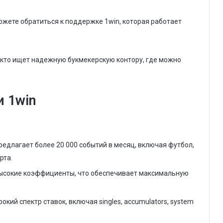
ожете обратиться к поддержке 1win, которая работает
, кто ищет надежную букмекерскую контору, где можно
 1win
редлагает более 20 000 событий в месяц, включая футбол,
рта.
высокие коэффициенты, что обеспечивает максимальную
кий спектр ставок, включая singles, accumulators, system