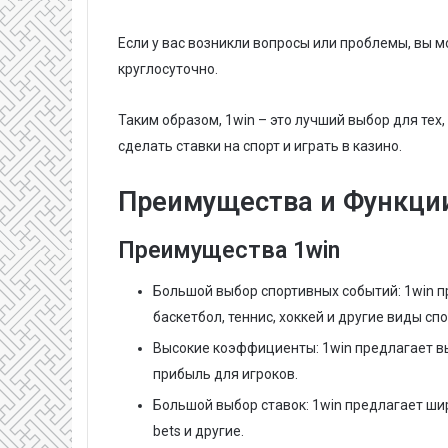
Если у вас возникли вопросы или проблемы, вы м
круглосуточно.
Таким образом, 1win – это лучший выбор для тех
сделать ставки на спорт и играть в казино.
Преимущества и Функции
Преимущества 1win
Большой выбор спортивных событий: 1win п
баскетбол, теннис, хоккей и другие виды спо
Высокие коэффициенты: 1win предлагает 
прибыль для игроков.
Большой выбор ставок: 1win предлагает широ
bets и другие.