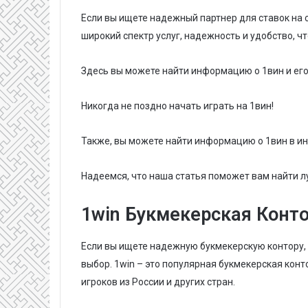
Если вы ищете надежный партнер для ставок на с
широкий спектр услуг, надежность и удобство, ч
Здесь вы можете найти информацию о 1вин и его 
Никогда не поздно начать играть на 1вин!
Также, вы можете найти информацию о 1вин в ин
Надеемся, что наша статья поможет вам найти лу
1win Букмекерская Конто
Если вы ищете надежную букмекерскую контору, 
выбор. 1win – это популярная букмекерская конт
игроков из России и других стран.