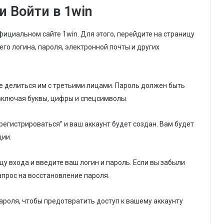
и Войти в 1win
фициальном сайте 1win. Для этого, перейдите на страницу
го логина, пароля, электронной почты и других
е делиться им с третьими лицами. Пароль должен быть
включая буквы, цифры и спецсимволы.
регистрироваться” и ваш аккаунт будет создан. Вам будет
ции.
цу входа и введите ваш логин и пароль. Если вы забыли
апрос на восстановление пароля.
роля, чтобы предотвратить доступ к вашему аккаунту