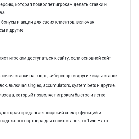
ерсию, которая позволяет игрокам делать ставки и
ва.
 бонусы и акции для своих клиентов, включая
ы и другие.
ляет игрокам доступаться к сайту, если основной сайт
ключая ставки на спорт, киберспорт и другие виды ставок.
ок, включая singles, accumulators, system bets и другие.
с входа, который позволяет игрокам быстро и легко
а, которая предлагает широкий спектр функций и
надежного партнера для своих ставок, то 1win – это