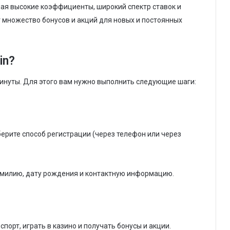
ая высокие коэффициенты, широкий спектр ставок и
т множество бонусов и акций для новых и постоянных
in?
минуты. Для этого вам нужно выполнить следующие шаги:
берите способ регистрации (через телефон или через
фамилию, дату рождения и контактную информацию.
порт, играть в казино и получать бонусы и акции.