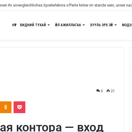
en ihr unvergleichliches Spielerlebnis offerte hinter im stande sein, unser na
НҮҮР
БИДНИЙ ТУХАЙ
ҮЙЛ АЖИЛЛАГАА
ХУУЛЬ ЭРХ ЗҮЙ
МЭДЭ
0
21
Odnoklassniki
Pocket
ая контора — вход