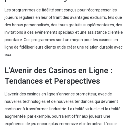
Les programmes de fidélité sont conçus pour récompenser les
joueurs réguliers en leur offrant des avantages exclusifs, tels que
des bonus personnalisés, des tours gratuits supplémentaires, des
invitations à des événements spéciaux et une assistance clientèle
prioritaire. Ces programmes sont un moyen pour les casinos en
ligne de fidéliser leurs clients et de créer une relation durable avec
eux.
L’Avenir des Casinos en Ligne :
Tendances et Perspectives
L’avenir des casinos en ligne s’annonce prometteur, avec de
nouvelles technologies et de nouvelles tendances qui devraient
continuer à transformer l’industrie. La réalité virtuelle et la réalité
augmentée, par exemple, pourraient offrir aux joueurs une
expérience de jeu encore plus immersive et interactive. L’essor