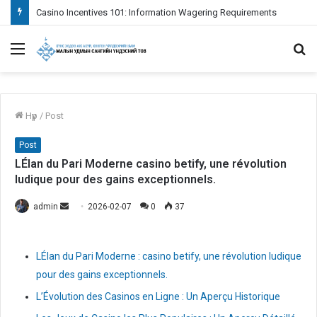
Casino Incentives 101: Information Wagering Requirements
Menu
S
fo
Нүүр
/
Post
Post
LÉlan du Pari Moderne casino betify, une révolution
ludique pour des gains exceptionnels.
admin
S
2026-02-07
0
37
e
n
LÉlan du Pari Moderne : casino betify, une révolution ludique
d
pour des gains exceptionnels.
a
n
L’Évolution des Casinos en Ligne : Un Aperçu Historique
e