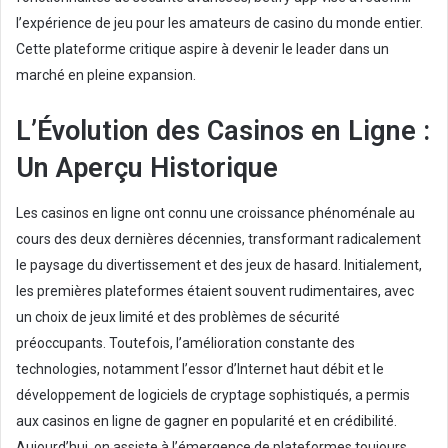
l’expérience de jeu pour les amateurs de casino du monde entier.
Cette plateforme critique aspire à devenir le leader dans un
marché en pleine expansion.
L’Évolution des Casinos en Ligne :
Un Aperçu Historique
Les casinos en ligne ont connu une croissance phénoménale au
cours des deux dernières décennies, transformant radicalement
le paysage du divertissement et des jeux de hasard. Initialement,
les premières plateformes étaient souvent rudimentaires, avec
un choix de jeux limité et des problèmes de sécurité
préoccupants. Toutefois, l’amélioration constante des
technologies, notamment l’essor d’Internet haut débit et le
développement de logiciels de cryptage sophistiqués, a permis
aux casinos en ligne de gagner en popularité et en crédibilité.
Aujourd’hui, on assiste à l’émergence de plateformes toujours