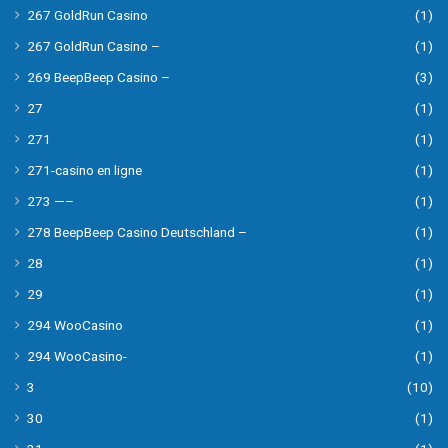
267 GoldRun Casino
(1)
267 GoldRun Casino –
(1)
269 BeepBeep Casino –
(3)
27
(1)
271
(1)
271-casino en ligne
(1)
273 —–
(1)
278 BeepBeep Casino Deutschland –
(1)
28
(1)
29
(1)
294 WooCasino
(1)
294 WooCasino-
(1)
3
(10)
30
(1)