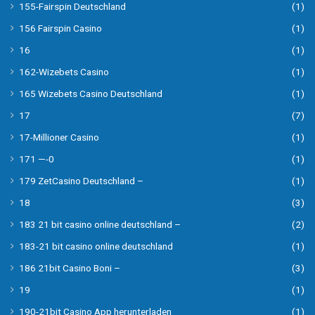
155-Fairspin Deutschland
(1)
156 Fairspin Casino
(1)
16
(1)
162-Wizebets Casino
(1)
165 Wizebets Casino Deutschland
(1)
17
(7)
17-Millioner Casino
(1)
171 —-0
(1)
179 ZetCasino Deutschland –
(1)
18
(3)
183 21 bit casino online deutschland –
(2)
183-21 bit casino online deutschland
(1)
186 21bit Casino Boni –
(3)
19
(1)
190-21bit Casino App herunterladen
(1)