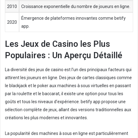
2010
Croissance exponentielle du nombre de joueurs en ligne.
Émergence de plateformes innovantes comme betify
2020
app.
Les Jeux de Casino les Plus
Populaires : Un Aperçu Détaillé
La diversité des jeux de casino est l’un des principaux facteurs qui
attirent les joueurs en ligne. Des jeux de cartes classiques comme
le blackjack et le poker aux machines à sous virtuelles en passant
par la roulette et le baccarat, il existe une option pour tous les
goûts et tous les niveaux d’expérience. betify app propose une
sélection complète de jeux, allant des versions traditionnelles aux
créations les plus modernes et innovantes.
La popularité des machines à sous en ligne est particulièrement