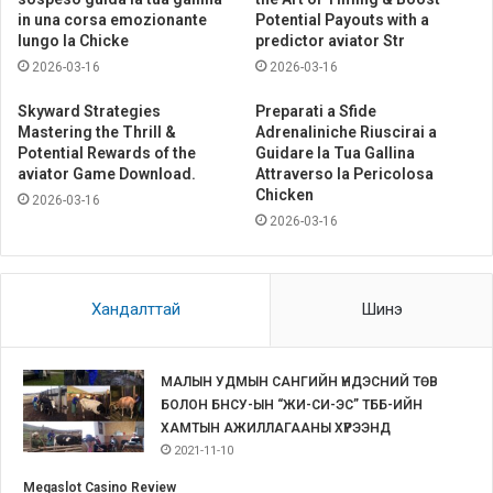
in una corsa emozionante
Potential Payouts with a
lungo la Chicke
predictor aviator Str
2026-03-16
2026-03-16
Skyward Strategies
Preparati a Sfide
Mastering the Thrill &
Adrenaliniche Riuscirai a
Potential Rewards of the
Guidare la Tua Gallina
aviator Game Download.
Attraverso la Pericolosa
Chicken
2026-03-16
2026-03-16
Хандалттай
Шинэ
МАЛЫН УДМЫН САНГИЙН ҮНДЭСНИЙ ТӨВ
БОЛОН БНСУ-ЫН “ЖИ-СИ-ЭС” ТББ-ИЙН
ХАМТЫН АЖИЛЛАГААНЫ ХҮРЭЭНД
2021-11-10
Megaslot Casino Review