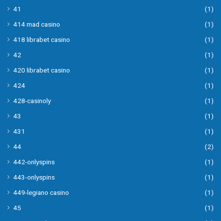
41
(1)
414 mad casino
(1)
418 librabet casino
(1)
42
(1)
420 librabet casino
(1)
424
(1)
428-casinoly
(1)
43
(1)
431
(1)
44
(2)
442-onlyspins
(1)
443-onlyspins
(1)
449-legiano casino
(1)
45
(1)