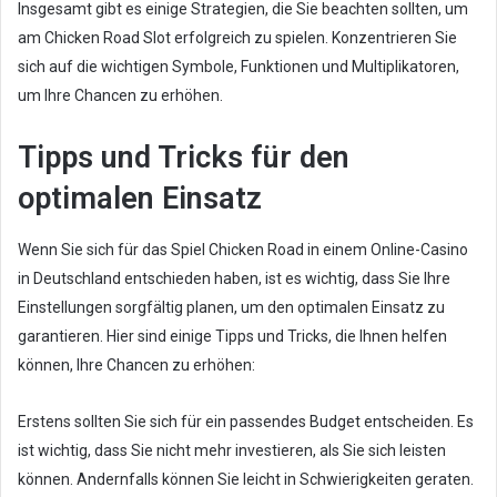
Insgesamt gibt es einige Strategien, die Sie beachten sollten, um
am Chicken Road Slot erfolgreich zu spielen. Konzentrieren Sie
sich auf die wichtigen Symbole, Funktionen und Multiplikatoren,
um Ihre Chancen zu erhöhen.
Tipps und Tricks für den
optimalen Einsatz
Wenn Sie sich für das Spiel Chicken Road in einem Online-Casino
in Deutschland entschieden haben, ist es wichtig, dass Sie Ihre
Einstellungen sorgfältig planen, um den optimalen Einsatz zu
garantieren. Hier sind einige Tipps und Tricks, die Ihnen helfen
können, Ihre Chancen zu erhöhen:
Erstens sollten Sie sich für ein passendes Budget entscheiden. Es
ist wichtig, dass Sie nicht mehr investieren, als Sie sich leisten
können. Andernfalls können Sie leicht in Schwierigkeiten geraten.