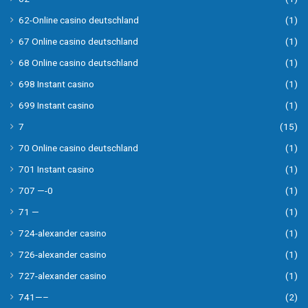
62-Online casino deutschland
(1)
67 Online casino deutschland
(1)
68 Online casino deutschland
(1)
698 Instant casino
(1)
699 Instant casino
(1)
7
(15)
70 Online casino deutschland
(1)
701 Instant casino
(1)
707 —-0
(1)
71 —
(1)
724-alexander casino
(1)
726-alexander casino
(1)
727-alexander casino
(1)
741—–
(2)