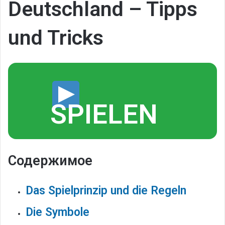
Deutschland – Tipps
m
a
und Tricks
i
l
SPIELEN
Содержимое
Das Spielprinzip und die Regeln
Die Symbole