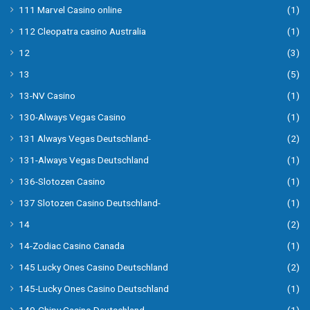
111 Marvel Casino online
(1)
112 Cleopatra casino Australia
(1)
12
(3)
13
(5)
13-NV Casino
(1)
130-Always Vegas Casino
(1)
131 Always Vegas Deutschland-
(2)
131-Always Vegas Deutschland
(1)
136-Slotozen Casino
(1)
137 Slotozen Casino Deutschland-
(1)
14
(2)
14-Zodiac Casino Canada
(1)
145 Lucky Ones Casino Deutschland
(2)
145-Lucky Ones Casino Deutschland
(1)