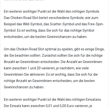
Ein weiterer wichtiger Punkt ist die Wahl des richtigen Symbols.
Das Chicken Road Slot bietet verschiedene Symbole, wie zum
Beispiel das Wild-Symbol, das Scatter-Symbol und das Free-Spin-
Symbol. Es ist wichtig, dass Sie sich für das richtige Symbol
entscheiden, um die besten Gewinnchancen zu haben.
Um das Chicken Road Slot optimal zu spielen, gibt es einige Dinge,
die Sie beachten sollten. Zunächst sollten Sie sich für die richtige
Anzahl an Gewinnlinien entscheiden. Die Anzahl an Gewinnlinien
kann zwischen 1 und 20 variieren, je nachdem, wie viele
Gewinnlinien Sie aktivieren. Es ist wichtig, dass Sie sich für die
richtige Anzahl an Gewinnlinien entscheiden, um die besten
Gewinnchancen zu haben.
Ein weiterer wichtiger Punkt ist die Wahl des richtigen Einsatzes.
Der Einsatz kann zwischen 0,01 und 5,00 Euro variieren, je