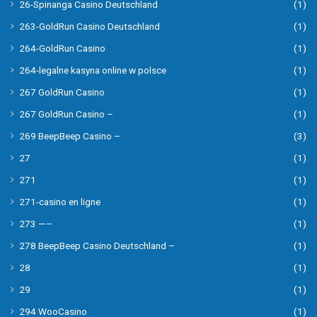
26-Spinanga Casino Deutschland
(1)
263-GoldRun Casino Deutschland
(1)
264-GoldRun Casino
(1)
264-legalne kasyna online w polsce
(1)
267 GoldRun Casino
(1)
267 GoldRun Casino –
(1)
269 BeepBeep Casino –
(3)
27
(1)
271
(1)
271-casino en ligne
(1)
273 —–
(1)
278 BeepBeep Casino Deutschland –
(1)
28
(1)
29
(1)
294 WooCasino
(1)