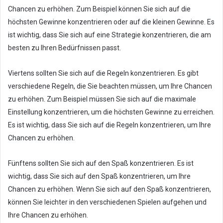
Chancen zu erhöhen. Zum Beispiel können Sie sich auf die
höchsten Gewinne konzentrieren oder auf die kleinen Gewinne. Es
ist wichtig, dass Sie sich auf eine Strategie konzentrieren, die am
besten zu Ihren Bedürfnissen passt.
Viertens sollten Sie sich auf die Regeln konzentrieren. Es gibt
verschiedene Regeln, die Sie beachten müssen, um Ihre Chancen
zu erhöhen. Zum Beispiel müssen Sie sich auf die maximale
Einstellung konzentrieren, um die höchsten Gewinne zu erreichen.
Es ist wichtig, dass Sie sich auf die Regeln konzentrieren, um Ihre
Chancen zu erhöhen.
Fünftens sollten Sie sich auf den Spaß konzentrieren. Es ist
wichtig, dass Sie sich auf den Spaß konzentrieren, um Ihre
Chancen zu erhöhen. Wenn Sie sich auf den Spaß konzentrieren,
können Sie leichter in den verschiedenen Spielen aufgehen und
Ihre Chancen zu erhöhen.