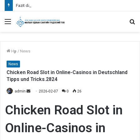
Fazit das Positive aspekte weiters Empfehlungen je nachfolgende Verwendung bei Paysafecard inoffizieller mitarbeiter Erreichbar Spielcasino
Menu
S
fo
Нүүр
/
News
News
Chicken Road Slot in Online-Casinos in Deutschland
Tipps und Tricks.2824
admin
S
2026-02-07
0
26
e
Chicken Road Slot in
n
d
a
Online-Casinos in
n
e