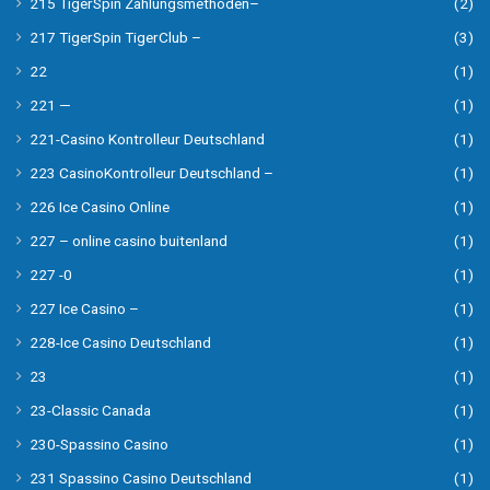
215 TigerSpin Zahlungsmethoden–
(2)
217 TigerSpin TigerClub –
(3)
22
(1)
221 —
(1)
221-Casino Kontrolleur Deutschland
(1)
223 CasinoKontrolleur Deutschland –
(1)
226 Ice Casino Online
(1)
227 – online casino buitenland
(1)
227 -0
(1)
227 Ice Casino –
(1)
228-Ice Casino Deutschland
(1)
23
(1)
23-Classic Canada
(1)
230-Spassino Casino
(1)
231 Spassino Casino Deutschland
(1)