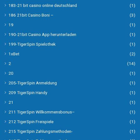
183-21 bit casino online deutschland
(1)
186 21bit Casino Boni –
(3)
19
(1)
190-21bit Casino App herunterladen
(1)
199-TigerSpin Spielothek
(1)
1xBet
(2)
2
(14)
20
(1)
205-TigerSpin Anmeldung
(1)
209 TigerSpin Handy
(1)
21
(1)
211 TigerSpin Willkommensbonus–
(1)
212 TigerSpin Freispiele
(1)
215 TigerSpin Zahlungsmethoden-
(1)