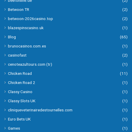
beefonline.de
(2)
Betwoon TR
(2)
betwoon-2026casino.top
(2)
blazespinscasino.uk
(1)
Blog
(65)
brunocasinos.com.es
(1)
casinofast
(2)
cenoteazultours.com (tr)
(1)
Chicken Road
(11)
Chicken Road 2
(1)
Classy Casino
(1)
Classy Slots UK
(1)
cliniqueveterinairedestournelles.com
(1)
Euro Bets UK
(1)
Games
(1)