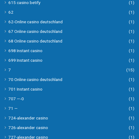
615 casino betify
(1)
62
(1)
62-Online casino deutschland
(1)
67 Online casino deutschland
(1)
68 Online casino deutschland
(1)
698 Instant casino
(1)
699 Instant casino
(1)
7
(15)
70 Online casino deutschland
(1)
701 Instant casino
(1)
707 —-0
(1)
71 —
(1)
724-alexander casino
(1)
726-alexander casino
(1)
727-alexander casino
(1)