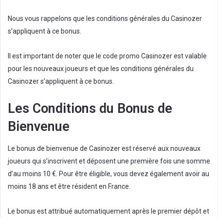
Nous vous rappelons que les conditions générales du Casinozer
s’appliquent à ce bonus.
Il est important de noter que le code promo Casinozer est valable
pour les nouveaux joueurs et que les conditions générales du
Casinozer s’appliquent à ce bonus.
Les Conditions du Bonus de
Bienvenue
Le bonus de bienvenue de Casinozer est réservé aux nouveaux
joueurs qui s’inscrivent et déposent une première fois une somme
d’au moins 10 €. Pour être éligible, vous devez également avoir au
moins 18 ans et être résident en France.
Le bonus est attribué automatiquement après le premier dépôt et