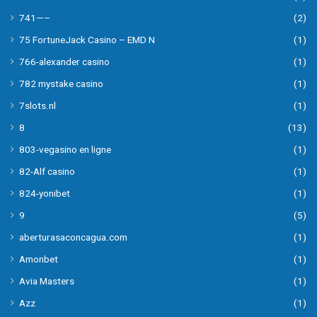
741—–
(2)
75 FortuneJack Casino – EMD N
(1)
766-alexander casino
(1)
782 mystake casino
(1)
7slots.nl
(1)
8
(13)
803-vegasino en ligne
(1)
82-Alf casino
(1)
824-yonibet
(1)
9
(5)
aberturasaconcagua.com
(1)
Amonbet
(1)
Avia Masters
(1)
Azz
(1)