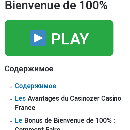
Bienvenue de 100%
m
a
i
l
PLAY
Содержимое
Содержимое
Les
Avantages du Casinozer Casino
France
Le
Bonus de Bienvenue de 100% :
Comment Faire