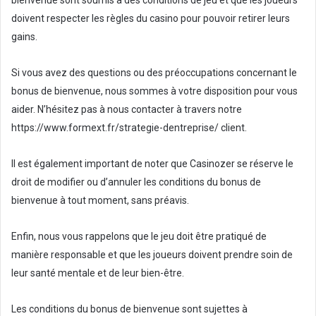
bienvenue sont soumis à des conditions de jeu et que les joueurs
doivent respecter les règles du casino pour pouvoir retirer leurs
gains.
Si vous avez des questions ou des préoccupations concernant le
bonus de bienvenue, nous sommes à votre disposition pour vous
aider. N’hésitez pas à nous contacter à travers notre
https://www.formext.fr/strategie-dentreprise/ client.
Il est également important de noter que Casinozer se réserve le
droit de modifier ou d’annuler les conditions du bonus de
bienvenue à tout moment, sans préavis.
Enfin, nous vous rappelons que le jeu doit être pratiqué de
manière responsable et que les joueurs doivent prendre soin de
leur santé mentale et de leur bien-être.
Les conditions du bonus de bienvenue sont sujettes à