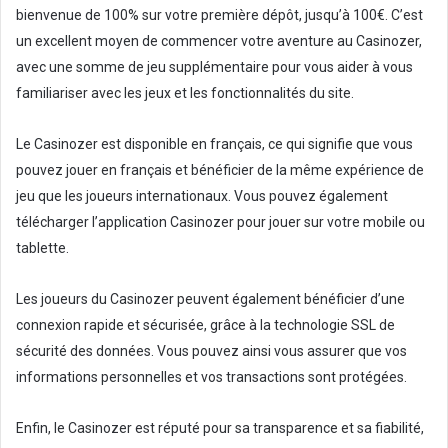
bienvenue de 100% sur votre première dépôt, jusqu’à 100€. C’est
un excellent moyen de commencer votre aventure au Casinozer,
avec une somme de jeu supplémentaire pour vous aider à vous
familiariser avec les jeux et les fonctionnalités du site.
Le Casinozer est disponible en français, ce qui signifie que vous
pouvez jouer en français et bénéficier de la même expérience de
jeu que les joueurs internationaux. Vous pouvez également
télécharger l’application Casinozer pour jouer sur votre mobile ou
tablette.
Les joueurs du Casinozer peuvent également bénéficier d’une
connexion rapide et sécurisée, grâce à la technologie SSL de
sécurité des données. Vous pouvez ainsi vous assurer que vos
informations personnelles et vos transactions sont protégées.
Enfin, le Casinozer est réputé pour sa transparence et sa fiabilité,