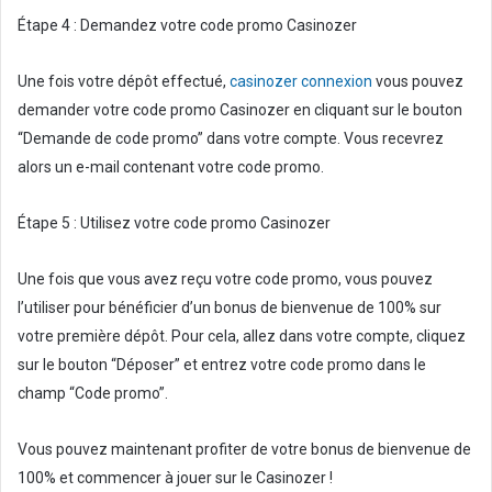
Étape 4 : Demandez votre code promo Casinozer
Une fois votre dépôt effectué,
casinozer connexion
vous pouvez
demander votre code promo Casinozer en cliquant sur le bouton
“Demande de code promo” dans votre compte. Vous recevrez
alors un e-mail contenant votre code promo.
Étape 5 : Utilisez votre code promo Casinozer
Une fois que vous avez reçu votre code promo, vous pouvez
l’utiliser pour bénéficier d’un bonus de bienvenue de 100% sur
votre première dépôt. Pour cela, allez dans votre compte, cliquez
sur le bouton “Déposer” et entrez votre code promo dans le
champ “Code promo”.
Vous pouvez maintenant profiter de votre bonus de bienvenue de
100% et commencer à jouer sur le Casinozer !