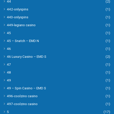
44
(2)
442-onlyspins
(1)
443-onlyspins
(1)
449-legiano casino
(1)
45
(1)
45 – Snatch – EMD N
(1)
46
(1)
46 Luxury Casino – EMD S
(2)
47
(1)
48
(1)
49
(1)
49 – Spin Casino – EMD S
(1)
496-coolzino casino
(1)
497-coolzino casino
(1)
5
(17)