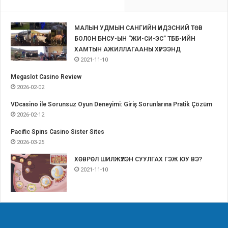
МАЛЫН УДМЫН САНГИЙН ҮНДЭСНИЙ ТӨВ
БОЛОН БНСУ-ЫН “ЖИ-СИ-ЭС” ТББ-ИЙН
ХАМТЫН АЖИЛЛАГААНЫ ХҮРЭЭНД
2021-11-10
Megaslot Casino Review
2026-02-02
VDcasino ile Sorunsuz Oyun Deneyimi: Giriş Sorunlarına Pratik Çözüm
2026-02-12
Pacific Spins Casino Sister Sites
2026-03-25
ХӨВРӨЛ ШИЛЖҮҮЛЭН СУУЛГАХ ГЭЖ ЮУ ВЭ?
2021-11-10