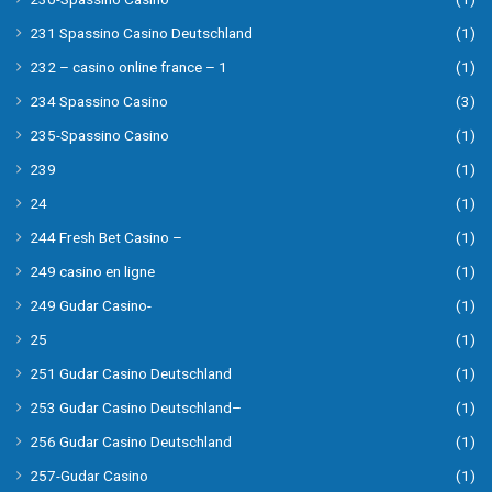
231 Spassino Casino Deutschland
(1)
232 – casino online france – 1
(1)
234 Spassino Casino
(3)
235-Spassino Casino
(1)
239
(1)
24
(1)
244 Fresh Bet Casino –
(1)
249 casino en ligne
(1)
249 Gudar Casino-
(1)
25
(1)
251 Gudar Casino Deutschland
(1)
253 Gudar Casino Deutschland–
(1)
256 Gudar Casino Deutschland
(1)
257-Gudar Casino
(1)