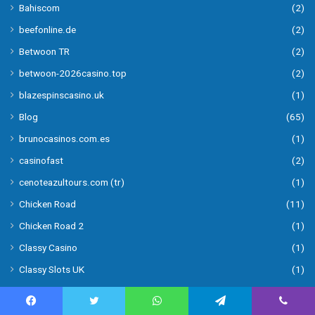
Bahiscom
(2)
beefonline.de
(2)
Betwoon TR
(2)
betwoon-2026casino.top
(2)
blazespinscasino.uk
(1)
Blog
(65)
brunocasinos.com.es
(1)
casinofast
(2)
cenoteazultours.com (tr)
(1)
Chicken Road
(11)
Chicken Road 2
(1)
Classy Casino
(1)
Classy Slots UK
(1)
cliniqueveterinairedestournelles.com
(1)
Euro Bets UK
(1)
Facebook
Twitter
WhatsApp
Telegram
Viber