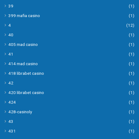
39
(1)
399 mafia casino
(1)
4
(12)
40
(1)
405 mad casino
(1)
41
(1)
414 mad casino
(1)
418 librabet casino
(1)
42
(1)
420 librabet casino
(1)
424
(1)
428-casinoly
(1)
43
(1)
431
(1)