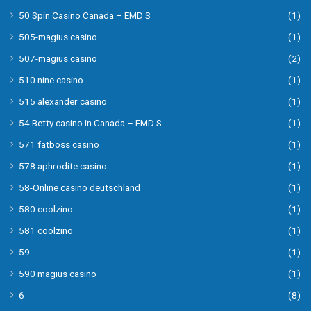
50 Spin Casino Canada – EMD S
(1)
505-magius casino
(1)
507-magius casino
(2)
510 nine casino
(1)
515 alexander casino
(1)
54 Betty casino in Canada – EMD S
(1)
571 fatboss casino
(1)
578 aphrodite casino
(1)
58-Online casino deutschland
(1)
580 coolzino
(1)
581 coolzino
(1)
59
(1)
590 magius casino
(1)
6
(8)