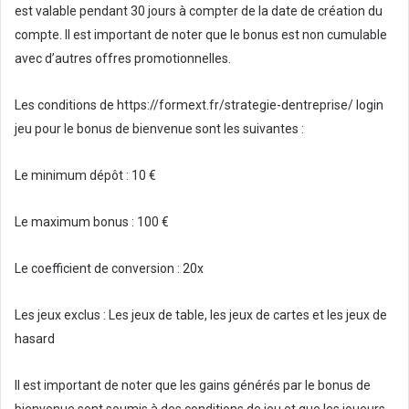
est valable pendant 30 jours à compter de la date de création du
compte. Il est important de noter que le bonus est non cumulable
avec d’autres offres promotionnelles.
Les conditions de https://formext.fr/strategie-dentreprise/ login
jeu pour le bonus de bienvenue sont les suivantes :
Le minimum dépôt : 10 €
Le maximum bonus : 100 €
Le coefficient de conversion : 20x
Les jeux exclus : Les jeux de table, les jeux de cartes et les jeux de
hasard
Il est important de noter que les gains générés par le bonus de