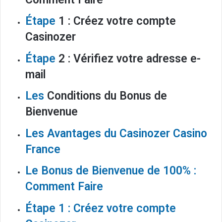
Étape
1 : Créez votre compte
Casinozer
Étape
2 : Vérifiez votre adresse e-
mail
Les
Conditions du Bonus de
Bienvenue
Les Avantages du Casinozer Casino
France
Le Bonus de Bienvenue de 100% :
Comment Faire
Étape 1 : Créez votre compte