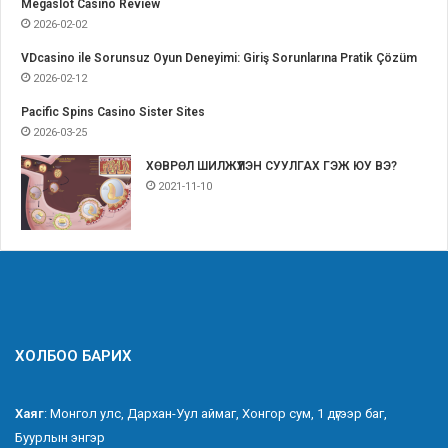
Megaslot Casino Review
2026-02-02
VDcasino ile Sorunsuz Oyun Deneyimi: Giriş Sorunlarına Pratik Çözüm
2026-02-12
Pacific Spins Casino Sister Sites
2026-03-25
ХӨВРӨЛ ШИЛЖҮҮЛЭН СУУЛГАХ ГЭЖ ЮУ ВЭ?
2021-11-10
ХОЛБОО БАРИХ
Хаяг
: Монгол улс, Дархан-Уул аймаг, Хонгор сум, 1 дүгээр баг,
Буурлын энгэр