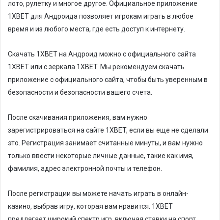
лото, рулетку и многое другое. Официальное приложение
1XBET для Андроида позволяет игрокам играть в любое
время и из любого места, где есть доступ к интернету.
Скачать 1XBET на Андроид можно с официального сайта
1XBET или с зеркала 1XBET. Мы рекомендуем скачать
приложение с официального сайта, чтобы быть уверенным в
безопасности и безопасности вашего счета.
После скачивания приложения, вам нужно
зарегистрироваться на сайте 1XBET, если вы еще не сделали
это. Регистрация занимает считанные минуты, и вам нужно
только ввести некоторые личные данные, такие как имя,
фамилия, адрес электронной почты и телефон.
После регистрации вы можете начать играть в онлайн-
казино, выбрав игру, которая вам нравится. 1XBET
предлагает широкий спектр игр, включая ставки на спорт,