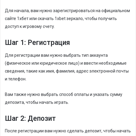
Для начала, вам нужно зарегистрироваться на официальном
сайте 1хбет или скачать 1xbet зеркало, чтобы получить
доступ к игровому счету.
Шаг 1: Регистрация
Для регистрации вам нужно выбрать тип аккаунта
(физическое или юридическое лицо) и ввести необходимые
сведения, такие как имя, фамилия, адрес электронной почты
и телефон.
Вам также нужно выбрать способ оплаты и указать сумму
депозита, чтобы начать играть.
Шаг 2: Депозит
После регистрации вам нужно сделать депозит, чтобы начать