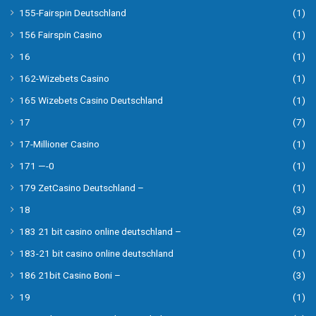
155-Fairspin Deutschland
(1)
156 Fairspin Casino
(1)
16
(1)
162-Wizebets Casino
(1)
165 Wizebets Casino Deutschland
(1)
17
(7)
17-Millioner Casino
(1)
171 —-0
(1)
179 ZetCasino Deutschland –
(1)
18
(3)
183 21 bit casino online deutschland –
(2)
183-21 bit casino online deutschland
(1)
186 21bit Casino Boni –
(3)
19
(1)