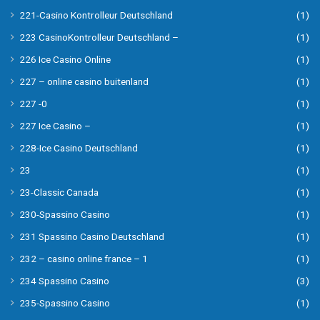
221-Casino Kontrolleur Deutschland
(1)
223 CasinoKontrolleur Deutschland –
(1)
226 Ice Casino Online
(1)
227 – online casino buitenland
(1)
227 -0
(1)
227 Ice Casino –
(1)
228-Ice Casino Deutschland
(1)
23
(1)
23-Classic Canada
(1)
230-Spassino Casino
(1)
231 Spassino Casino Deutschland
(1)
232 – casino online france – 1
(1)
234 Spassino Casino
(3)
235-Spassino Casino
(1)