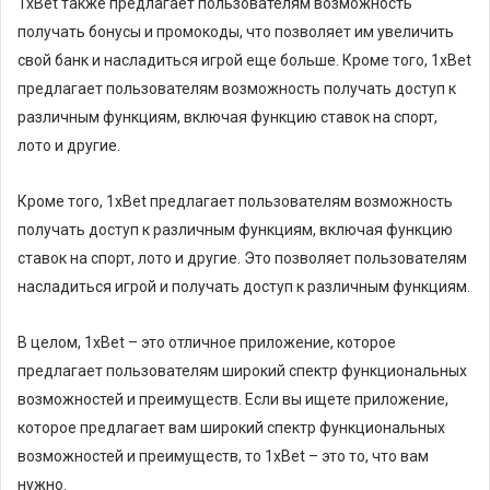
1xBet также предлагает пользователям возможность
получать бонусы и промокоды, что позволяет им увеличить
свой банк и насладиться игрой еще больше. Кроме того, 1xBet
предлагает пользователям возможность получать доступ к
различным функциям, включая функцию ставок на спорт,
лото и другие.
Кроме того, 1xBet предлагает пользователям возможность
получать доступ к различным функциям, включая функцию
ставок на спорт, лото и другие. Это позволяет пользователям
насладиться игрой и получать доступ к различным функциям.
В целом, 1xBet – это отличное приложение, которое
предлагает пользователям широкий спектр функциональных
возможностей и преимуществ. Если вы ищете приложение,
которое предлагает вам широкий спектр функциональных
возможностей и преимуществ, то 1xBet – это то, что вам
нужно.