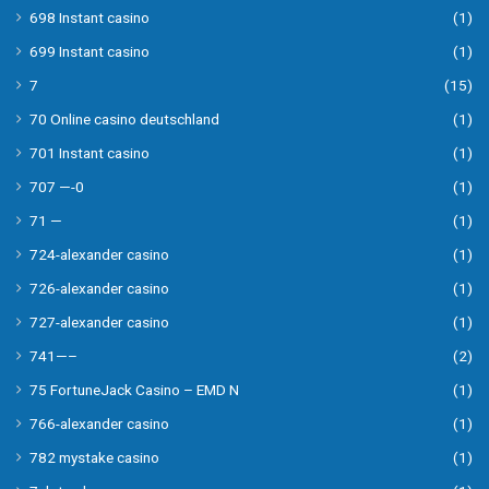
698 Instant casino
(1)
699 Instant casino
(1)
7
(15)
70 Online casino deutschland
(1)
701 Instant casino
(1)
707 —-0
(1)
71 —
(1)
724-alexander casino
(1)
726-alexander casino
(1)
727-alexander casino
(1)
741—–
(2)
75 FortuneJack Casino – EMD N
(1)
766-alexander casino
(1)
782 mystake casino
(1)