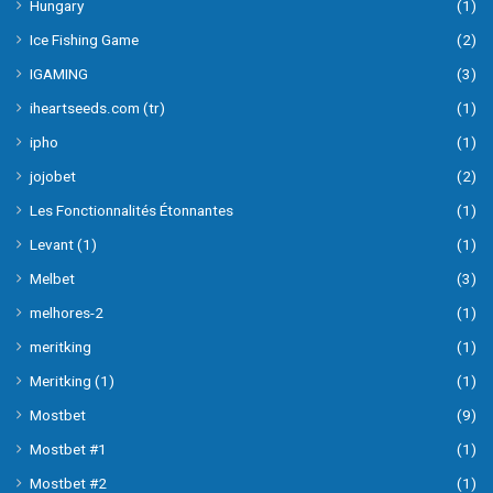
Hungary
(1)
Ice Fishing Game
(2)
IGAMING
(3)
iheartseeds.com (tr)
(1)
ipho
(1)
jojobet
(2)
Les Fonctionnalités Étonnantes
(1)
Levant (1)
(1)
Melbet
(3)
melhores-2
(1)
meritking
(1)
Meritking (1)
(1)
Mostbet
(9)
Mostbet #1
(1)
Mostbet #2
(1)