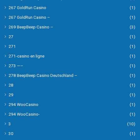
267 GoldRun Casino
(1)
267 GoldRun Casino –
(1)
269 BeepBeep Casino –
(3)
27
(1)
271
(1)
271-casino en ligne
(1)
273 —–
(1)
278 BeepBeep Casino Deutschland –
(1)
28
(1)
29
(1)
294 WooCasino
(1)
294 WooCasino-
(1)
3
(10)
30
(1)