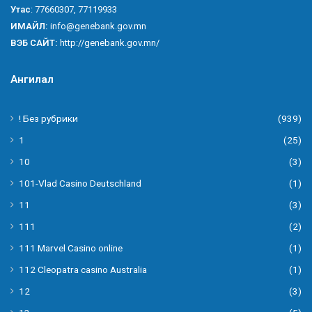
Утас
: 77660307, 77119933
ИМАЙЛ:
info@genebank.gov.mn
ВЭБ САЙТ:
http://genebank.gov.mn/
Ангилал
! Без рубрики
(939)
1
(25)
10
(3)
101-Vlad Casino Deutschland
(1)
11
(3)
111
(2)
111 Marvel Casino online
(1)
112 Cleopatra casino Australia
(1)
12
(3)