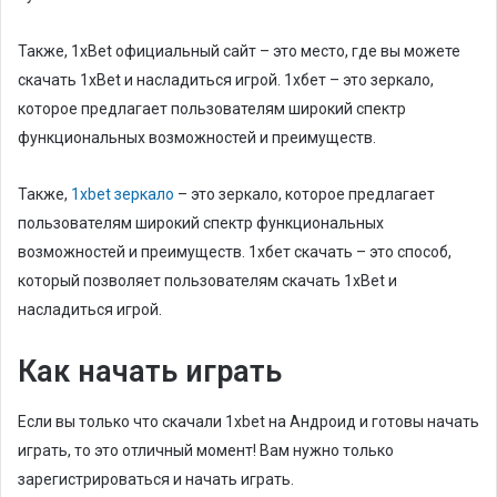
Также, 1xBet официальный сайт – это место, где вы можете
скачать 1xBet и насладиться игрой. 1хбет – это зеркало,
которое предлагает пользователям широкий спектр
функциональных возможностей и преимуществ.
Также,
1xbet зеркало
– это зеркало, которое предлагает
пользователям широкий спектр функциональных
возможностей и преимуществ. 1хбет скачать – это способ,
который позволяет пользователям скачать 1xBet и
насладиться игрой.
Как начать играть
Если вы только что скачали 1xbet на Андроид и готовы начать
играть, то это отличный момент! Вам нужно только
зарегистрироваться и начать играть.