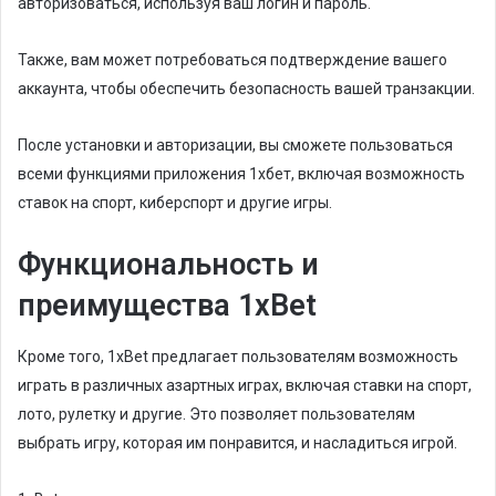
авторизоваться, используя ваш логин и пароль.
Также, вам может потребоваться подтверждение вашего
аккаунта, чтобы обеспечить безопасность вашей транзакции.
После установки и авторизации, вы сможете пользоваться
всеми функциями приложения 1хбет, включая возможность
ставок на спорт, киберспорт и другие игры.
Функциональность и
преимущества 1xBet
Кроме того, 1xBet предлагает пользователям возможность
играть в различных азартных играх, включая ставки на спорт,
лото, рулетку и другие. Это позволяет пользователям
выбрать игру, которая им понравится, и насладиться игрой.