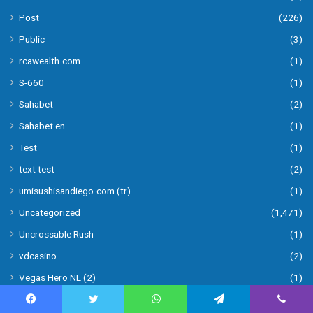
Post
(226)
Public
(3)
rcawealth.com
(1)
S-660
(1)
Sahabet
(2)
Sahabet en
(1)
Test
(1)
text test
(2)
umisushisandiego.com (tr)
(1)
Uncategorized
(1,471)
Uncrossable Rush
(1)
vdcasino
(2)
Vegas Hero NL (2)
(1)
zetcasinos.com.de + zet-casinos.com.de
(1)
Facebook
Twitter
WhatsApp
Telegram
Viber