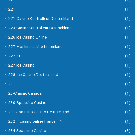
221 —
(1)
221-Casino Kontrolleur Deutschland
(1)
223 CasinoKontrolleur Deutschland –
(1)
226 Ice Casino Online
(1)
227 – online casino buitenland
(1)
227 -0
(1)
227 Ice Casino –
(1)
228-Ice Casino Deutschland
(1)
23
(1)
23-Classic Canada
(1)
230-Spassino Casino
(1)
231 Spassino Casino Deutschland
(1)
232 – casino online france – 1
(1)
234 Spassino Casino
(3)