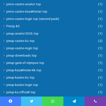
pinco-cazino-aviator.top
(1)
pinco-cazino-kazakhstan.top
(1)
pinco-cazino-login.top (second pack)
(1)
PinUp AZ
(1)
pinup-aviator2026.top
(1)
pinup-cazino-kz.top
(2)
pinup-cazino-login.top
(1)
pinup-downloads.top
(1)
pinup-gate-of-olympus.top
(1)
pinup-kazakhstan-kk.top
(1)
pinup-kazino-kz.top
(1)
pinup-kazino-login.top
(1)
pinup-kz-officiall.top
(1)
pinup-official-kz.top 3
(1)
Facebook
Twitter
WhatsApp
Telegram
Viber