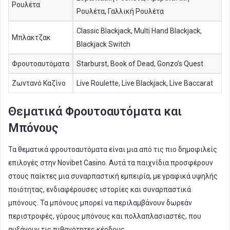
Ρουλέτα
Ρουλέτα, Γαλλική Ρουλέτα
Classic Blackjack, Multi Hand Blackjack,
Μπλακτζακ
Blackjack Switch
Φρουτοαυτόματα
Starburst, Book of Dead, Gonzo’s Quest
Ζωντανό Καζίνο
Live Roulette, Live Blackjack, Live Baccarat
Θεματικά Φρουτοαυτόματα και
Μπόνους
Τα θεματικά φρουτοαυτόματα είναι μια από τις πιο δημοφιλείς
επιλογές στην Novibet Casino. Αυτά τα παιχνίδια προσφέρουν
στους παίκτες μια συναρπαστική εμπειρία, με γραφικά υψηλής
ποιότητας, ενδιαφέρουσες ιστορίες και συναρπαστικά
μπόνους. Τα μπόνους μπορεί να περιλαμβάνουν δωρεάν
περιστροφές, γύρους μπόνους και πολλαπλασιαστές, που
αυξάνουν τις πιθανότητες κέρδους.