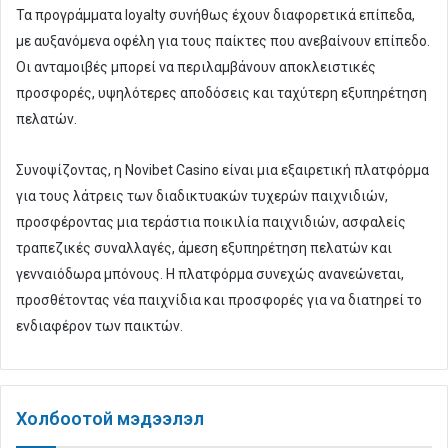
Τα προγράμματα loyalty συνήθως έχουν διαφορετικά επίπεδα,
με αυξανόμενα οφέλη για τους παίκτες που ανεβαίνουν επίπεδο.
Οι ανταμοιβές μπορεί να περιλαμβάνουν αποκλειστικές
προσφορές, υψηλότερες αποδόσεις και ταχύτερη εξυπηρέτηση
πελατών.
Συνοψίζοντας, η Novibet Casino είναι μια εξαιρετική πλατφόρμα
για τους λάτρεις των διαδικτυακών τυχερών παιχνιδιών,
προσφέροντας μια τεράστια ποικιλία παιχνιδιών, ασφαλείς
τραπεζικές συναλλαγές, άμεση εξυπηρέτηση πελατών και
γενναιόδωρα μπόνους. Η πλατφόρμα συνεχώς ανανεώνεται,
προσθέτοντας νέα παιχνίδια και προσφορές για να διατηρεί το
ενδιαφέρον των παικτών.
Холбоотой мэдээлэл