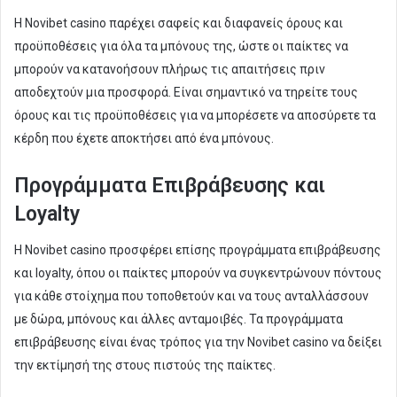
Η Novibet casino παρέχει σαφείς και διαφανείς όρους και
προϋποθέσεις για όλα τα μπόνους της, ώστε οι παίκτες να
μπορούν να κατανοήσουν πλήρως τις απαιτήσεις πριν
αποδεχτούν μια προσφορά. Είναι σημαντικό να τηρείτε τους
όρους και τις προϋποθέσεις για να μπορέσετε να αποσύρετε τα
κέρδη που έχετε αποκτήσει από ένα μπόνους.
Προγράμματα Επιβράβευσης και
Loyalty
Η Novibet casino προσφέρει επίσης προγράμματα επιβράβευσης
και loyalty, όπου οι παίκτες μπορούν να συγκεντρώνουν πόντους
για κάθε στοίχημα που τοποθετούν και να τους ανταλλάσσουν
με δώρα, μπόνους και άλλες ανταμοιβές. Τα προγράμματα
επιβράβευσης είναι ένας τρόπος για την Novibet casino να δείξει
την εκτίμησή της στους πιστούς της παίκτες.