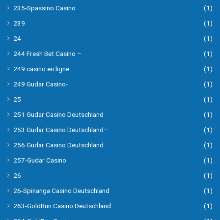
235-Spassino Casino
(1)
239
(1)
24
(1)
244 Fresh Bet Casino –
(1)
249 casino en ligne
(1)
249 Gudar Casino-
(1)
25
(1)
251 Gudar Casino Deutschland
(1)
253 Gudar Casino Deutschland–
(1)
256 Gudar Casino Deutschland
(1)
257-Gudar Casino
(1)
26
(1)
26-Spinanga Casino Deutschland
(1)
263-GoldRun Casino Deutschland
(1)