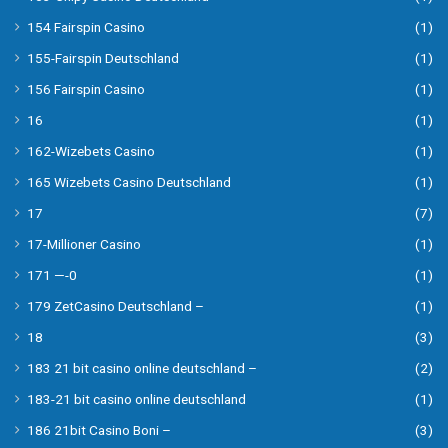
154 Fairspin Casino
(1)
155-Fairspin Deutschland
(1)
156 Fairspin Casino
(1)
16
(1)
162-Wizebets Casino
(1)
165 Wizebets Casino Deutschland
(1)
17
(7)
17-Millioner Casino
(1)
171 —-0
(1)
179 ZetCasino Deutschland –
(1)
18
(3)
183 21 bit casino online deutschland –
(2)
183-21 bit casino online deutschland
(1)
186 21bit Casino Boni –
(3)