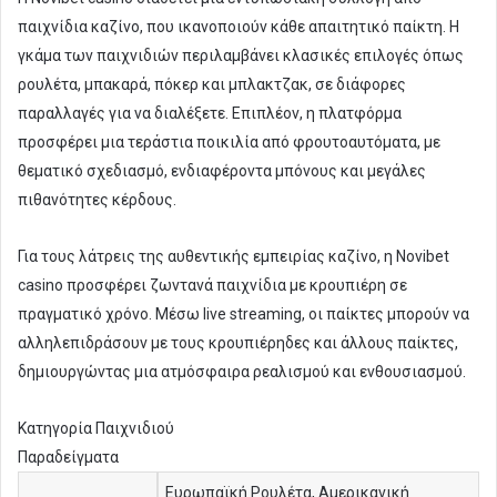
παιχνίδια καζίνο, που ικανοποιούν κάθε απαιτητικό παίκτη. Η
γκάμα των παιχνιδιών περιλαμβάνει κλασικές επιλογές όπως
ρουλέτα, μπακαρά, πόκερ και μπλακτζακ, σε διάφορες
παραλλαγές για να διαλέξετε. Επιπλέον, η πλατφόρμα
προσφέρει μια τεράστια ποικιλία από φρουτοαυτόματα, με
θεματικό σχεδιασμό, ενδιαφέροντα μπόνους και μεγάλες
πιθανότητες κέρδους.
Για τους λάτρεις της αυθεντικής εμπειρίας καζίνο, η Novibet
casino προσφέρει ζωντανά παιχνίδια με κρουπιέρη σε
πραγματικό χρόνο. Μέσω live streaming, οι παίκτες μπορούν να
αλληλεπιδράσουν με τους κρουπιέρηδες και άλλους παίκτες,
δημιουργώντας μια ατμόσφαιρα ρεαλισμού και ενθουσιασμού.
Κατηγορία Παιχνιδιού
Παραδείγματα
Ευρωπαϊκή Ρουλέτα, Αμερικανική