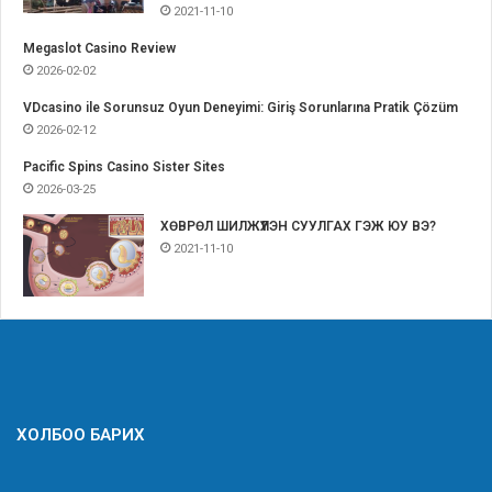
2021-11-10
Megaslot Casino Review
2026-02-02
VDcasino ile Sorunsuz Oyun Deneyimi: Giriş Sorunlarına Pratik Çözüm
2026-02-12
Pacific Spins Casino Sister Sites
2026-03-25
ХӨВРӨЛ ШИЛЖҮҮЛЭН СУУЛГАХ ГЭЖ ЮУ ВЭ?
2021-11-10
ХОЛБОО БАРИХ