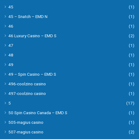
45
(1)
45 – Snatch – EMD N
(1)
46
(1)
46 Luxury Casino – EMD S
(2)
47
(1)
48
(1)
49
(1)
49 – Spin Casino – EMD S
(1)
496-coolzino casino
(1)
497-coolzino casino
(1)
5
(17)
50 Spin Casino Canada – EMD S
(1)
505-magius casino
(1)
507-magius casino
(2)