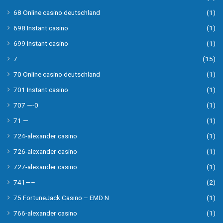
68 Online casino deutschland
(1)
698 Instant casino
(1)
699 Instant casino
(1)
7
(15)
70 Online casino deutschland
(1)
701 Instant casino
(1)
707 —-0
(1)
71 —
(1)
724-alexander casino
(1)
726-alexander casino
(1)
727-alexander casino
(1)
741—–
(2)
75 FortuneJack Casino – EMD N
(1)
766-alexander casino
(1)