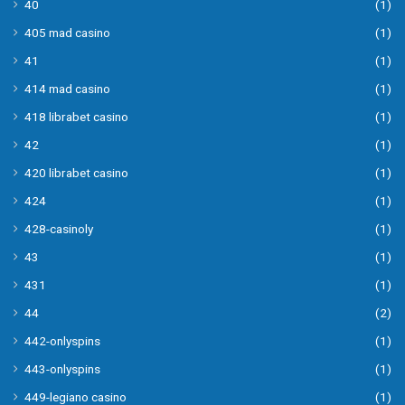
40
(1)
405 mad casino
(1)
41
(1)
414 mad casino
(1)
418 librabet casino
(1)
42
(1)
420 librabet casino
(1)
424
(1)
428-casinoly
(1)
43
(1)
431
(1)
44
(2)
442-onlyspins
(1)
443-onlyspins
(1)
449-legiano casino
(1)