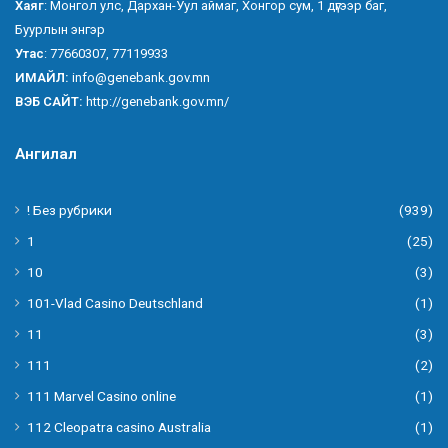
Хаяг
: Монгол улс, Дархан-Уул аймаг, Хонгор сум, 1 дүгээр баг,
Буурлын энгэр
Утас
: 77660307, 77119933
ИМАЙЛ:
info@genebank.gov.mn
ВЭБ САЙТ:
http://genebank.gov.mn/
Ангилал
! Без рубрики
(939)
1
(25)
10
(3)
101-Vlad Casino Deutschland
(1)
11
(3)
111
(2)
111 Marvel Casino online
(1)
112 Cleopatra casino Australia
(1)