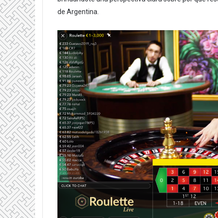
de Argentina.