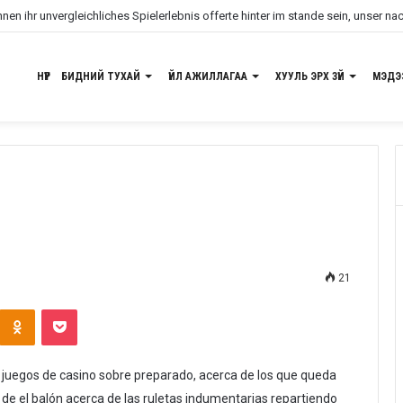
en ihr unvergleichliches Spielerlebnis offerte hinter im stande sein, unser na
НҮҮР
БИДНИЙ ТУХАЙ
ҮЙЛ АЖИЛЛАГАА
ХУУЛЬ ЭРХ ЗҮЙ
МЭДЭ
21
Odnoklassniki
Pocket
s juegos de casino sobre preparado, acerca de los que queda
ro de el balón acerca de las ruletas indumentarias repartiendo