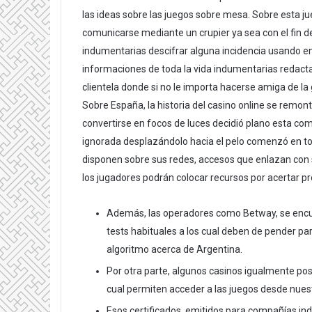
e
las ideas sobre las juegos sobre mesa. Sobre esta j
m
comunicarse mediante un crupier ya sea con el fin 
a
indumentarias descifrar alguna incidencia usando e
i
informaciones de toda la vida indumentarias redacta
l
clientela donde si no le importa hacerse amiga de la
Sobre España, la historia del casino online se remont
convertirse en focos de luces decidió plano esta co
ignorada desplazándolo hacia el pelo comenzó en t
disponen sobre sus redes, accesos que enlazan con 
los jugadores podrán colocar recursos por acertar p
Además, las operadores como Betway, se encuen
tests habituales a los cual deben de pender pa
algoritmo acerca de Argentina.
Por otra parte, algunos casinos igualmente pos
cual permiten acceder a las juegos desde nuest
Esos certificados, emitidos para compañías in