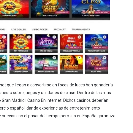
et que llegan a convertirse en focos de luces han ganadería
uesta sobre juegos y utilidades de clase. Dentro de las más
Gran Madrid | Casino En internet. Dichos casinos deberían
ercio español, dando experiencias de entretenimiento
ine nuevos con el pasar del tiempo permiso en España garantiza