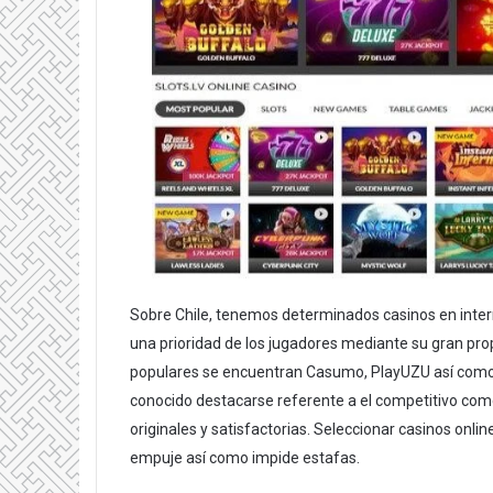
Sobre Chile, tenemos determinados casinos en intern
una prioridad de los jugadores mediante su gran prop
populares se encuentran Casumo, PlayUZU así­ como 
conocido destacarse referente a el competitivo com
originales y satisfactorias. Seleccionar casinos onl
empuje así­ como impide estafas.