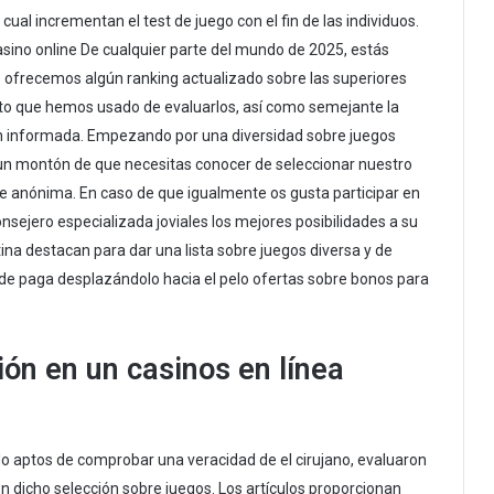
l incrementan el test de juego con el fin de las individuos.
sino online De cualquier parte del mundo de 2025, estás
te ofrecemos algún ranking actualizado sobre las superiores
nto que hemos usado de evaluarlos, así­ como semejante la
ón informada. Empezando por una diversidad sobre juegos
s un montón de que necesitas conocer de seleccionar nuestro
e anónima. En caso de que igualmente os gusta participar en
nsejero especializada joviales los mejores posibilidades a su
ina destacan para dar una lista sobre juegos diversa y de
s de paga desplazándolo hacia el pelo ofertas sobre bonos para
n en un casinos en líneа
 sido aptos de comprobar una veracidad de el cirujano, evaluaron
ron dicho selección sobre juegos. Los artículos proporcionan