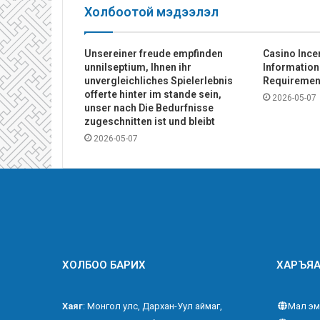
Холбоотой мэдээлэл
Unsereiner freude empfinden
Casino Ince
unnilseptium, Ihnen ihr
Informatio
unvergleichliches Spielerlebnis
Requiremen
offerte hinter im stande sein,
2026-05-07
unser nach Die Bedurfnisse
zugeschnitten ist und bleibt
2026-05-07
ХОЛБОО БАРИХ
ХАРЪЯА
Хаяг
: Монгол улс, Дархан-Уул аймаг,
Мал эм