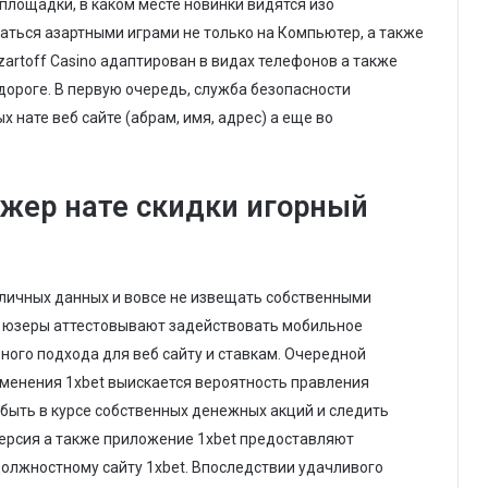
 площадки, в каком месте новинки видятся изо
аться азартными играми не только на Компьютер, а также
artoff Casino адаптирован в видах телефонов а также
ороге. В первую очередь, служба безопасности
нате веб сайте (абрам, имя, адрес) а еще во
джер нате скидки игорный
личных данных и вовсе не извещать собственными
, юзеры аттестовывают задействовать мобильное
ого подхода для веб сайту и ставкам. Очередной
менения 1xbet выискается вероятность правления
быть в курсе собственных денежных акций и следить
версия а также приложение 1xbet предоставляют
олжностному сайту 1xbet. Впоследствии удачливого