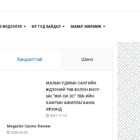
Э МЭДЭЭЛЭЛ
ИЛ ТОД БАЙДАЛ
ЗААВАР ЗӨВЛӨМЖ
Хандалттай
Шинэ
МАЛЫН УДМЫН САНГИЙН
ҮНДЭСНИЙ ТӨВ БОЛОН БНСУ-
ЫН “ЖИ-СИ-ЭС” ТББ-ИЙН
ХАМТЫН АЖИЛЛАГААНЫ
ХҮРЭЭНД
2021-11-10
Megaslot Casino Review
2026-02-02