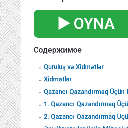
e
m
a
▶️ OYNA
i
l
Содержимое
Quruluş və Xidmətlər
Xidmətlər
Qazancı Qazandırmaq Üçün N
1. Qazancı Qazandırmaq Üçü
2. Qazancı Qazandırmaq Üçün