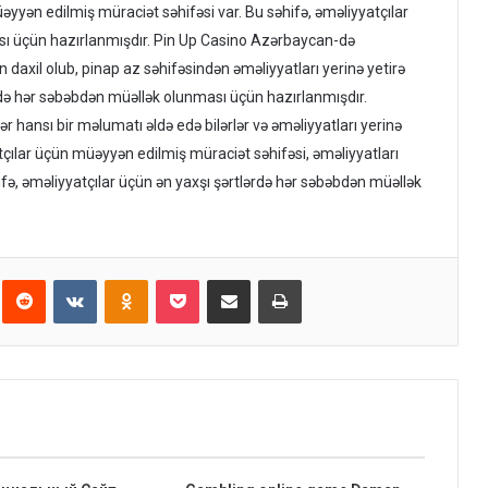
yən edilmiş müraciət səhifəsi var. Bu səhifə, əməliyyatçılar
sı üçün hazırlanmışdır. Pin Up Casino Azərbaycan-də
n daxil olub, pinap az səhifəsindən əməliyyatları yerinə yetirə
lərdə hər səbəbdən müəllək olunması üçün hazırlanmışdır.
 hansı bir məlumatı əldə edə bilərlər və əməliyyatları yerinə
tçılar üçün müəyyən edilmiş müraciət səhifəsi, əməliyyatları
əhifə, əməliyyatçılar üçün ən yaxşı şərtlərdə hər səbəbdən müəllək
Reddit
VKontakte
Odnoklassniki
Pocket
Share via Email
Print