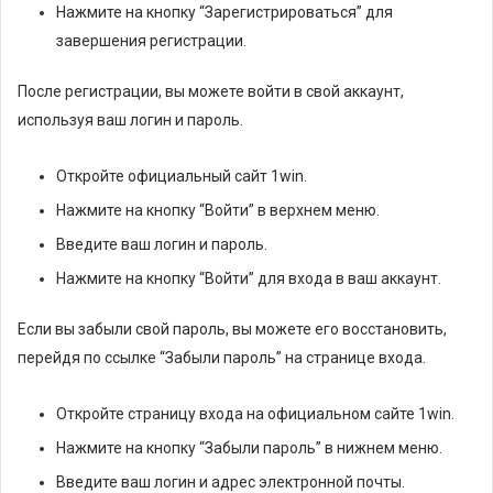
Нажмите на кнопку “Зарегистрироваться” для
завершения регистрации.
После регистрации, вы можете войти в свой аккаунт,
используя ваш логин и пароль.
Откройте официальный сайт 1win.
Нажмите на кнопку “Войти” в верхнем меню.
Введите ваш логин и пароль.
Нажмите на кнопку “Войти” для входа в ваш аккаунт.
Если вы забыли свой пароль, вы можете его восстановить,
перейдя по ссылке “Забыли пароль” на странице входа.
Откройте страницу входа на официальном сайте 1win.
Нажмите на кнопку “Забыли пароль” в нижнем меню.
Введите ваш логин и адрес электронной почты.