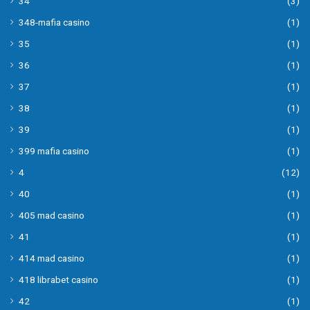
34
(3)
348-mafia casino
(1)
35
(1)
36
(1)
37
(1)
38
(1)
39
(1)
399 mafia casino
(1)
4
(12)
40
(1)
405 mad casino
(1)
41
(1)
414 mad casino
(1)
418 librabet casino
(1)
42
(1)