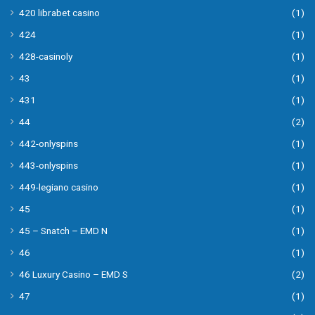
420 librabet casino
(1)
424
(1)
428-casinoly
(1)
43
(1)
431
(1)
44
(2)
442-onlyspins
(1)
443-onlyspins
(1)
449-legiano casino
(1)
45
(1)
45 – Snatch – EMD N
(1)
46
(1)
46 Luxury Casino – EMD S
(2)
47
(1)