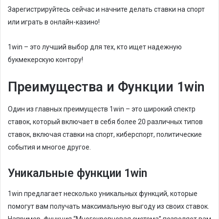
Зарегистрируйтесь сейчас и начните делать ставки на спорт
или играть в онлайн-казино!
1win – это лучший выбор для тех, кто ищет надежную
букмекерскую контору!
Преимущества и Функции 1win
Один из главных преимуществ 1win – это широкий спектр
ставок, который включает в себя более 20 различных типов
ставок, включая ставки на спорт, киберспорт, политические
события и многое другое.
Уникальные функции 1win
1win предлагает несколько уникальных функций, которые
помогут вам получать максимальную выгоду из своих ставок.
Например, функция “Многоуровневая система” позволяет вам