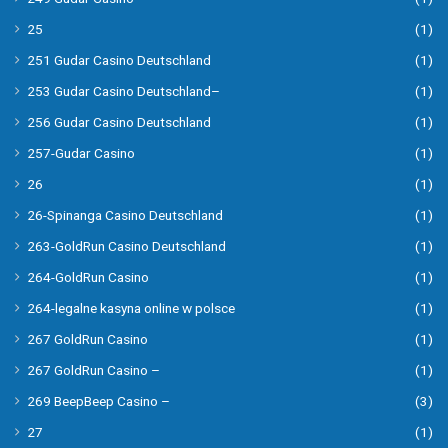
25
(1)
251 Gudar Casino Deutschland
(1)
253 Gudar Casino Deutschland–
(1)
256 Gudar Casino Deutschland
(1)
257-Gudar Casino
(1)
26
(1)
26-Spinanga Casino Deutschland
(1)
263-GoldRun Casino Deutschland
(1)
264-GoldRun Casino
(1)
264-legalne kasyna online w polsce
(1)
267 GoldRun Casino
(1)
267 GoldRun Casino –
(1)
269 BeepBeep Casino –
(3)
27
(1)