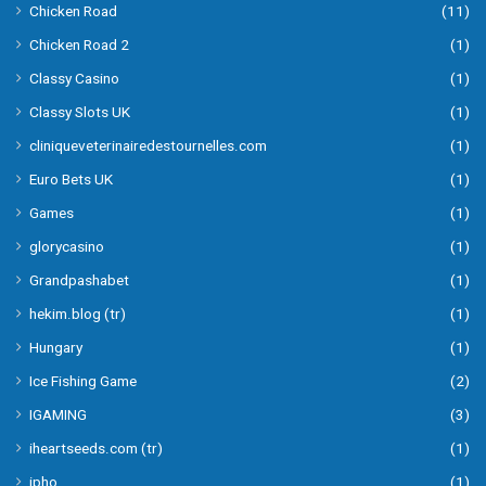
Chicken Road
(11)
Chicken Road 2
(1)
Classy Casino
(1)
Classy Slots UK
(1)
cliniqueveterinairedestournelles.com
(1)
Euro Bets UK
(1)
Games
(1)
glorycasino
(1)
Grandpashabet
(1)
hekim.blog (tr)
(1)
Hungary
(1)
Ice Fishing Game
(2)
IGAMING
(3)
iheartseeds.com (tr)
(1)
ipho
(1)