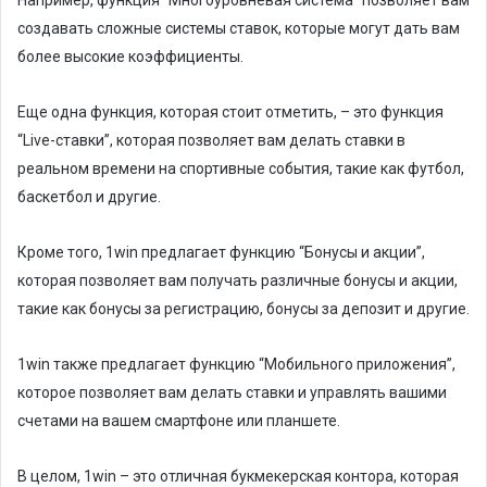
создавать сложные системы ставок, которые могут дать вам
более высокие коэффициенты.
Еще одна функция, которая стоит отметить, – это функция
“Live-ставки”, которая позволяет вам делать ставки в
реальном времени на спортивные события, такие как футбол,
баскетбол и другие.
Кроме того, 1win предлагает функцию “Бонусы и акции”,
которая позволяет вам получать различные бонусы и акции,
такие как бонусы за регистрацию, бонусы за депозит и другие.
1win также предлагает функцию “Мобильного приложения”,
которое позволяет вам делать ставки и управлять вашими
счетами на вашем смартфоне или планшете.
В целом, 1win – это отличная букмекерская контора, которая