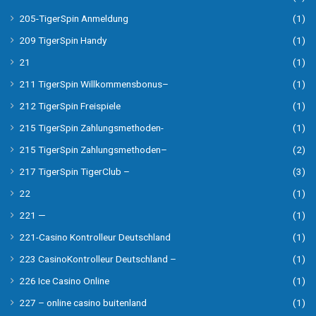
205-TigerSpin Anmeldung
(1)
209 TigerSpin Handy
(1)
21
(1)
211 TigerSpin Willkommensbonus–
(1)
212 TigerSpin Freispiele
(1)
215 TigerSpin Zahlungsmethoden-
(1)
215 TigerSpin Zahlungsmethoden–
(2)
217 TigerSpin TigerClub –
(3)
22
(1)
221 —
(1)
221-Casino Kontrolleur Deutschland
(1)
223 CasinoKontrolleur Deutschland –
(1)
226 Ice Casino Online
(1)
227 – online casino buitenland
(1)