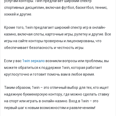
услугам конторы. 1win предлагает широкий спектр
спортивных дисциплин, включая футбол, баскетбол, теннис,
хоккей и другие.
Кроме того, 1win предлагает широкий спектр игр в онлайн-
казино, включая слоты, карточные игры, рулетку и другие. Все
игры на сайте конторы проверены и лицензированы, что
обеспечивает безопасность и честность игры.
Если у вас
1win зеркало
возникли вопросы или проблемы, вы
можете обратиться к поддержке 1win, которая работает
круглосуточно и готовит помочь вам в любое время.
Таким образом, 1win – это отличный выбор для тех, кто ищет
надежную букмекерскую контору, где можно сделать ставку
на спорт или играть в онлайн-казино. Вход в 1win – это
первый шаг к новым возможностям и развлечениям!