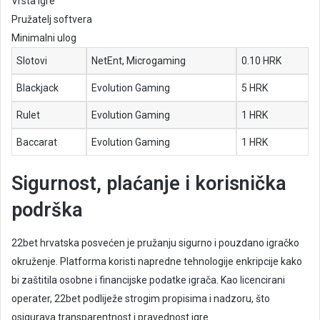
Vrsta igre
Pružatelj softvera
Minimalni ulog
Slotovi
NetEnt, Microgaming
0.10 HRK
Blackjack
Evolution Gaming
5 HRK
Rulet
Evolution Gaming
1 HRK
Baccarat
Evolution Gaming
1 HRK
Sigurnost, plaćanje i korisnička
podrška
22bet hrvatska posvećen je pružanju sigurno i pouzdano igračko
okruženje. Platforma koristi napredne tehnologije enkripcije kako
bi zaštitila osobne i financijske podatke igrača. Kao licencirani
operater, 22bet podliježe strogim propisima i nadzoru, što
osigurava transparentnost i pravednost igre.