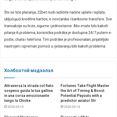
Što se tiče plaćanja, 22bet nudi različite načine uplate i isplate,
uključujući kreditne kartice, e-novčanike i bankovne transfere. Sve
transakcije su brze, sigurne i jednostavne. Ako imate bilo kakvih
pitanja ili problema, korisnička podrška je dostupna 24/7 putem e-
pošte, chata i telefona. Tim podrške je profesionalan, prijateljski
nastrojen i spreman pomoći u rješavanju bilo kakvih problema.
Холбоотой мэдээлэл
Attraversa la strada col fiato
Fortunes Take Flight Master
sospeso guida la tua gallina
the Art of Timing & Boost
in una corsa emozionante
Potential Payouts with a
lungo la Chicke
predictor aviator Str
2026-03-16
2026-03-16