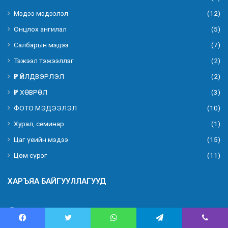
Мэдээ мэдээлэл
(12)
Онцлох ангилал
(5)
Салбарын мэдээ
(7)
Тэжээл тэжээллэг
(2)
ҮР ҮЙЛДВЭРЛЭЛ
(2)
ҮР ХӨВРӨЛ
(3)
ФОТО МЭДЭЭЛЭЛ
(10)
Хурал, семинар
(1)
Цаг үеийн мэдээ
(15)
Цөм сүрэг
(11)
ХАРЪЯА БАЙГУУЛЛАГУУД
Мал эмнэлгийн ерөнхий газар
Аймаг дундын отрын бэлчээр ашиглалтын захиргаа
Facebook
Twitter
WhatsApp
Telegram
Viber