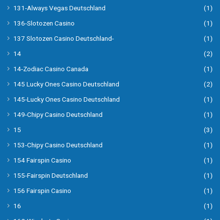
131-Always Vegas Deutschland
(1)
136-Slotozen Casino
(1)
137 Slotozen Casino Deutschland-
(1)
14
(2)
14-Zodiac Casino Canada
(1)
145 Lucky Ones Casino Deutschland
(2)
145-Lucky Ones Casino Deutschland
(1)
149-Chipy Casino Deutschland
(1)
15
(3)
153-Chipy Casino Deutschland
(1)
154 Fairspin Casino
(1)
155-Fairspin Deutschland
(1)
156 Fairspin Casino
(1)
16
(1)