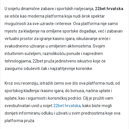
U svijetu dinamične zabave i sportskih natjecanja,
22bet hrvatska
se ističe kao moderna platforma koja nudi širok spektar
mogućnosti za sve uzraste i interese. Ova platforma nije samo
mjesto za kladjenje na omiljene sportske događaje, već i zabavan
virtualni prostor za igranje kasino igara, iskušavanje sreće i
svakodnevno uživanje u omiljenim aktivnostima. Svojim
intuitivnim sučeljem, raznolikošću ponude i naprednim
tehnologijama, 22bet pruža jedinstveno iskustvo koje će
zasigurno oduševiti čak i najzahtjevnije korisnike.
Kroz ovu recenziju, istražiti ćemo sve što ova platforma nudi, od
sportskog klađenja i kasino igara, do bonusa, načina uplate i
isplate, kao i sigurnosti i korisničkoj podršci. Cilj je pružiti vam
sveobuhvatan uvid u svijet
22bet hrvatska
, kako biste mogli
donijeti informiranu odluku i uživati u svim prednostima koje ova
platforma pruža.