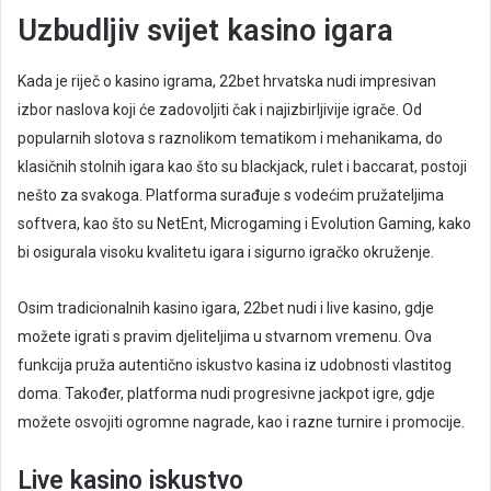
Uzbudljiv svijet kasino igara
Kada je riječ o kasino igrama, 22bet hrvatska nudi impresivan
izbor naslova koji će zadovoljiti čak i najizbirljivije igrače. Od
popularnih slotova s raznolikom tematikom i mehanikama, do
klasičnih stolnih igara kao što su blackjack, rulet i baccarat, postoji
nešto za svakoga. Platforma surađuje s vodećim pružateljima
softvera, kao što su NetEnt, Microgaming i Evolution Gaming, kako
bi osigurala visoku kvalitetu igara i sigurno igračko okruženje.
Osim tradicionalnih kasino igara, 22bet nudi i live kasino, gdje
možete igrati s pravim djeliteljima u stvarnom vremenu. Ova
funkcija pruža autentično iskustvo kasina iz udobnosti vlastitog
doma. Također, platforma nudi progresivne jackpot igre, gdje
možete osvojiti ogromne nagrade, kao i razne turnire i promocije.
Live kasino iskustvo