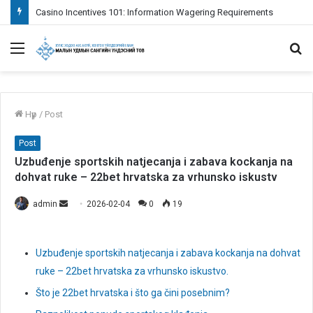
Casino Incentives 101: Information Wagering Requirements
Menu
S
fo
Нүүр
/
Post
Post
Uzbuđenje sportskih natjecanja i zabava kockanja na
dohvat ruke – 22bet hrvatska za vrhunsko iskustv
admin
S
2026-02-04
0
19
e
n
Uzbuđenje sportskih natjecanja i zabava kockanja na dohvat
d
ruke – 22bet hrvatska za vrhunsko iskustvo.
a
n
Što je 22bet hrvatska i što ga čini posebnim?
e