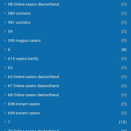
58-Online casino deutschland
(1)
580 coolzino
(1)
581 coolzino
(1)
59
(1)
590 magius casino
(1)
6
(8)
615 casino betify
(1)
62
(1)
62-Online casino deutschland
(1)
67 Online casino deutschland
(1)
68 Online casino deutschland
(1)
698 Instant casino
(1)
699 Instant casino
(1)
7
(15)
70 Online casino deutschland
(1)