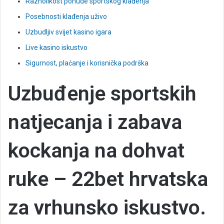
Raznolikost ponude sportskog klađenja
m
Posebnosti klađenja uživo
a
i
Uzbudljiv svijet kasino igara
l
Live kasino iskustvo
Sigurnost, plaćanje i korisnička podrška
Uzbuđenje sportskih
natjecanja i zabava
kockanja na dohvat
ruke – 22bet hrvatska
za vrhunsko iskustvo.