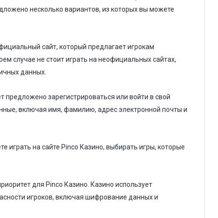
едложено несколько вариантов, из которых вы можете
 официальный сайт, который предлагает игрокам
оем случае не стоит играть на неофициальных сайтах,
личных данных.
ет предложено зарегистрироваться или войти в свой
анные, включая имя, фамилию, адрес электронной почты и
те играть на сайте Pinco Казино, выбирать игры, которые
приоритет для Pinco Казино. Казино использует
асности игроков, включая шифрование данных и