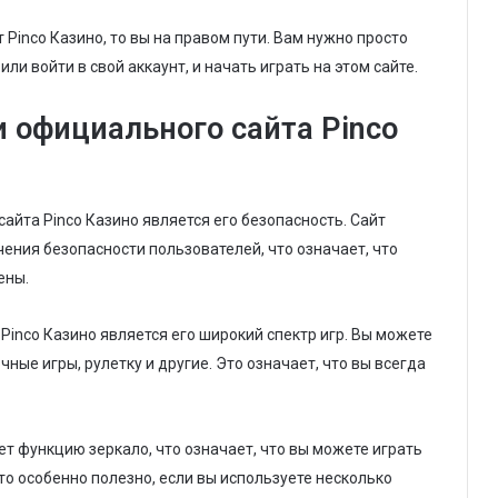
Pinco Казино, то вы на правом пути. Вам нужно просто
ли войти в свой аккаунт, и начать играть на этом сайте.
 официального сайта Pinco
йта Pinco Казино является его безопасность. Сайт
ения безопасности пользователей, что означает, что
ены.
inco Казино является его широкий спектр игр. Вы можете
чные игры, рулетку и другие. Это означает, что вы всегда
т функцию зеркало, что означает, что вы можете играть
Это особенно полезно, если вы используете несколько