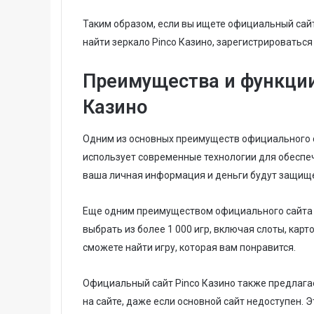
Таким образом, если вы ищете официальный сайт 
найти зеркало Pinco Казино, зарегистрироваться и
Преимущества и функции
Казино
Одним из основных преимуществ официального са
использует современные технологии для обеспеч
ваша личная информация и деньги будут защищ
Еще одним преимуществом официального сайта P
выбрать из более 1 000 игр, включая слоты, карто
сможете найти игру, которая вам понравится.
Официальный сайт Pinco Казино также предлагае
на сайте, даже если основной сайт недоступен. 