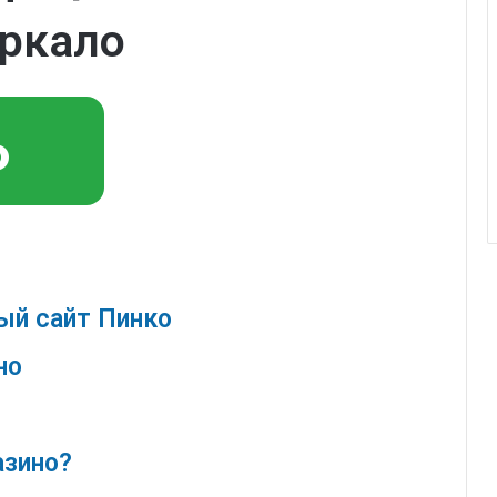
еркало
Ь
ый сайт Пинко
но
азино?