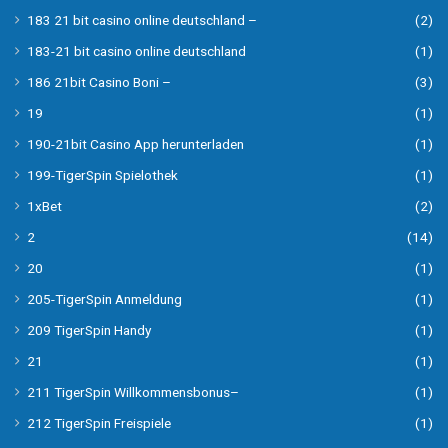
183 21 bit casino online deutschland –
(2)
183-21 bit casino online deutschland
(1)
186 21bit Casino Boni –
(3)
19
(1)
190-21bit Casino App herunterladen
(1)
199-TigerSpin Spielothek
(1)
1xBet
(2)
2
(14)
20
(1)
205-TigerSpin Anmeldung
(1)
209 TigerSpin Handy
(1)
21
(1)
211 TigerSpin Willkommensbonus–
(1)
212 TigerSpin Freispiele
(1)