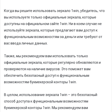
Когда вы решите использовать зеркало 1win, убедитесь, что
вы используете только официальные зеркала, которые
доступны на официальном сайте 1win. Ни в коем случае не
используйте зеркала, которые предлагают вам доступ к
функциональным возможностям за деньги или требуют от
вас ввода личных данных.
Также, мы рекомендуем вам использовать только
официальные зеркала, которые регулярно обновляются и
проверяются на наличие вирусов. Это поможет вам
обеспечить безопасный доступ к функциональным
возможностям букмекерской конторы 1win.
В целом, использование зеркала 1win – это безопасный
способ доступа к функциональным возможностям
букмекерской конторы 1win. Мы рекомендуем вам