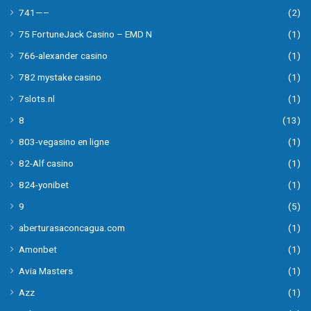
741—–
(2)
75 FortuneJack Casino – EMD N
(1)
766-alexander casino
(1)
782 mystake casino
(1)
7slots.nl
(1)
8
(13)
803-vegasino en ligne
(1)
82-Alf casino
(1)
824-yonibet
(1)
9
(5)
aberturasaconcagua.com
(1)
Amonbet
(1)
Avia Masters
(1)
Azz
(1)