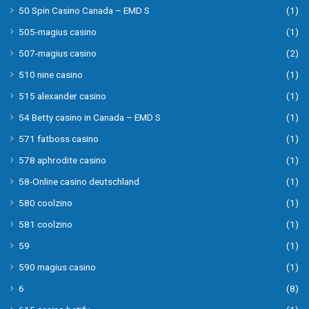
50 Spin Casino Canada – EMD S
(1)
505-magius casino
(1)
507-magius casino
(2)
510 nine casino
(1)
515 alexander casino
(1)
54 Betty casino in Canada – EMD S
(1)
571 fatboss casino
(1)
578 aphrodite casino
(1)
58-Online casino deutschland
(1)
580 coolzino
(1)
581 coolzino
(1)
59
(1)
590 magius casino
(1)
6
(8)