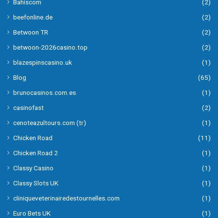
Bahiscom
(2)
beefonline.de
(2)
Betwoon TR
(2)
betwoon-2026casino.top
(2)
blazespinscasino.uk
(1)
Blog
(65)
brunocasinos.com.es
(1)
casinofast
(2)
cenoteazultours.com (tr)
(1)
Chicken Road
(11)
Chicken Road 2
(1)
Classy Casino
(1)
Classy Slots UK
(1)
cliniqueveterinairedestournelles.com
(1)
Euro Bets UK
(1)