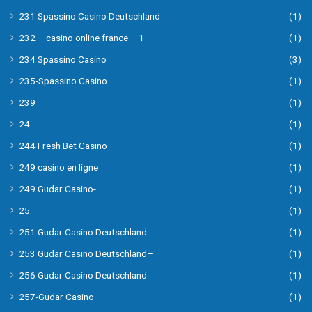
231 Spassino Casino Deutschland
(1)
232 – casino online france – 1
(1)
234 Spassino Casino
(3)
235-Spassino Casino
(1)
239
(1)
24
(1)
244 Fresh Bet Casino –
(1)
249 casino en ligne
(1)
249 Gudar Casino-
(1)
25
(1)
251 Gudar Casino Deutschland
(1)
253 Gudar Casino Deutschland–
(1)
256 Gudar Casino Deutschland
(1)
257-Gudar Casino
(1)