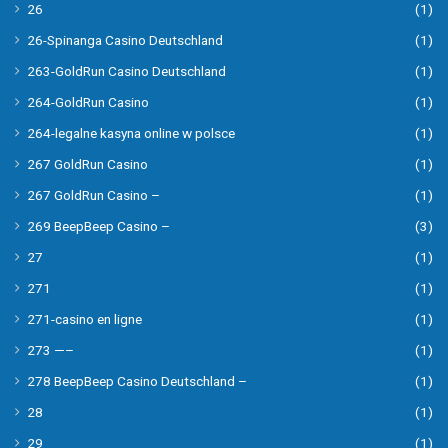
26
(1)
26-Spinanga Casino Deutschland
(1)
263-GoldRun Casino Deutschland
(1)
264-GoldRun Casino
(1)
264-legalne kasyna online w polsce
(1)
267 GoldRun Casino
(1)
267 GoldRun Casino –
(1)
269 BeepBeep Casino –
(3)
27
(1)
271
(1)
271-casino en ligne
(1)
273 —–
(1)
278 BeepBeep Casino Deutschland –
(1)
28
(1)
29
(1)