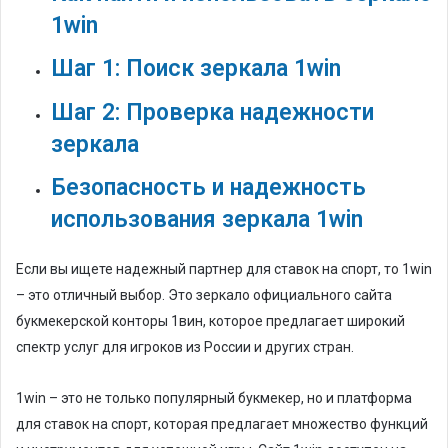
1win
Шаг 1: Поиск зеркала 1win
Шаг 2: Проверка надежности
зеркала
Безопасность и надежность
использования зеркала 1win
Если вы ищете надежный партнер для ставок на спорт, то 1win
– это отличный выбор. Это зеркало официального сайта
букмекерской конторы 1вин, которое предлагает широкий
спектр услуг для игроков из России и других стран.
1win – это не только популярный букмекер, но и платформа
для ставок на спорт, которая предлагает множество функций