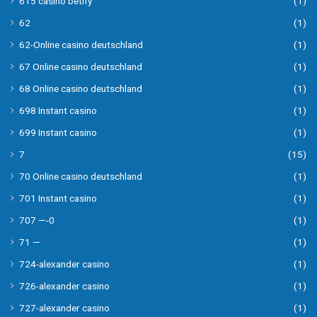
615 casino betify
(1)
62
(1)
62-Online casino deutschland
(1)
67 Online casino deutschland
(1)
68 Online casino deutschland
(1)
698 Instant casino
(1)
699 Instant casino
(1)
7
(15)
70 Online casino deutschland
(1)
701 Instant casino
(1)
707 —-0
(1)
71 —
(1)
724-alexander casino
(1)
726-alexander casino
(1)
727-alexander casino
(1)