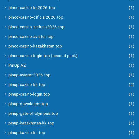
pinco-casino-kz2026.top
(1)
pinco-casino-official2026.top
(1)
pinco-casino-zerkalo2026.top
(1)
pinco-cazino-aviator.top
(1)
pinco-cazino-kazakhstan.top
(1)
pinco-cazino-login.top (second pack)
(1)
PinUp AZ
(1)
pinup-aviator2026.top
(1)
pinup-cazino-kz.top
(2)
pinup-cazino-login.top
(1)
pinup-downloads.top
(1)
pinup-gate-of-olympus.top
(1)
pinup-kazakhstan-kk.top
(1)
pinup-kazino-kz.top
(1)