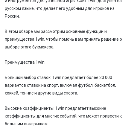
и инструментов для успешной игры. Сайт 1win доступен на
русском языке, что делает его удобным для игроков из
России.
В этом обзоре мы рассмотрим основные функции и
преимущества 1win, чтобы помочь вам принять решение о
выборе этого букмекера.
Преимущества 1win:
Большой выбор ставок: 1win предлагает более 20 000
вариантов ставок на спорт, включая футбол, баскетбол,
хоккей, теннис и другие виды спорта.
Высокие коэффициенты: 1win предлагает высокие
коэффициенты для многих событий, что может привести к
большим выигрышам.