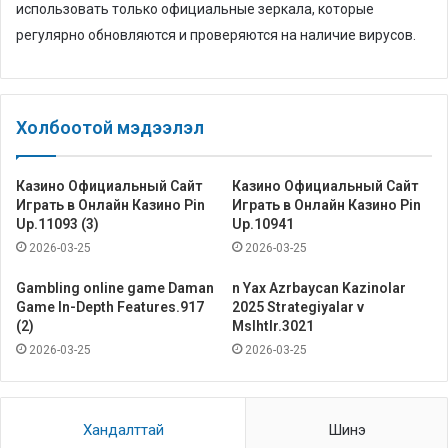
использовать только официальные зеркала, которые
регулярно обновляются и проверяются на наличие вирусов.
Холбоотой мэдээлэл
Казино Официальный Сайт
Казино Официальный Сайт
Играть в Онлайн Казино Pin
Играть в Онлайн Казино Pin
Up.11093 (3)
Up.10941
2026-03-25
2026-03-25
Gambling online game Daman
n Yax Azrbaycan Kazinolar
Game In-Depth Features.917
2025 Strategiyalar v
(2)
Mslhtlr.3021
2026-03-25
2026-03-25
Хандалттай
Шинэ