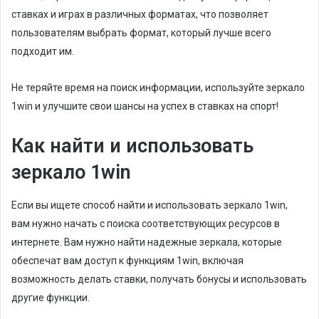
ставках и играх в различных форматах, что позволяет
пользователям выбрать формат, который лучше всего
подходит им.
Не теряйте время на поиск информации, используйте зеркало
1win и улучшите свои шансы на успех в ставках на спорт!
Как найти и использовать
зеркало 1win
Если вы ищете способ найти и использовать зеркало 1win,
вам нужно начать с поиска соответствующих ресурсов в
интернете. Вам нужно найти надежные зеркала, которые
обеспечат вам доступ к функциям 1win, включая
возможность делать ставки, получать бонусы и использовать
другие функции.