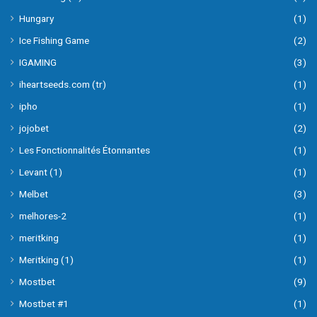
Hungary
(1)
Ice Fishing Game
(2)
IGAMING
(3)
iheartseeds.com (tr)
(1)
ipho
(1)
jojobet
(2)
Les Fonctionnalités Étonnantes
(1)
Levant (1)
(1)
Melbet
(3)
melhores-2
(1)
meritking
(1)
Meritking (1)
(1)
Mostbet
(9)
Mostbet #1
(1)