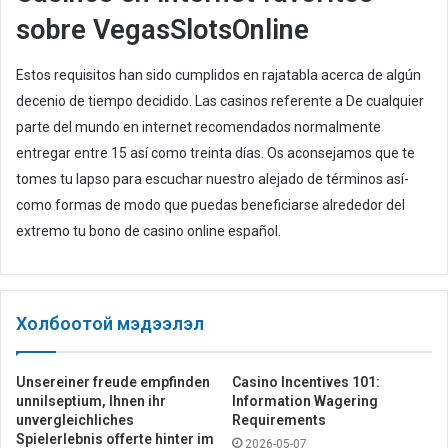
sobre VegasSlotsOnline
Estos requisitos han sido cumplidos en rajatabla acerca de algún
decenio de tiempo decidido. Las casinos referente a De cualquier
parte del mundo en internet recomendados normalmente
entregar entre 15 así­ como treinta días. Os aconsejamos que te
tomes tu lapso para escuchar nuestro alejado de términos así­
como formas de modo que puedas beneficiarse alrededor del
extremo tu bono de casino online español.
Холбоотой мэдээлэл
Unsereiner freude empfinden
Casino Incentives 101:
unnilseptium, Ihnen ihr
Information Wagering
unvergleichliches
Requirements
Spielerlebnis offerte hinter im
2026-05-07