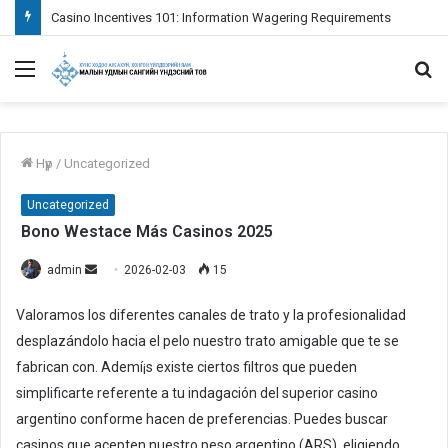
Casino Incentives 101: Information Wagering Requirements
Menu
S
fo
Нүүр
/
Uncategorized
Uncategorized
Bono Westace Más Casinos 2025
admin
S
2026-02-03
15
e
Valoramos los diferentes canales de trato y la profesionalidad
n
desplazándolo hacia el pelo nuestro trato amigable que te se
d
fabrican con. Ademí¡s existe ciertos filtros que pueden
a
n
simplificarte referente a tu indagación del superior casino
e
argentino conforme hacen de preferencias.
Puedes buscar
m
casinos que acepten nuestro peso argentino (ARS), eligiendo