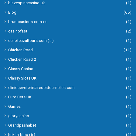
blazespinscasino.uk
(1)
Blog
(65)
brunocasinos.com.es
(1)
casinofast
(2)
cenoteazultours.com (tr)
(1)
Chicken Road
(11)
Chicken Road 2
(1)
Classy Casino
(1)
Classy Slots UK
(1)
cliniqueveterinairedestournelles.com
(1)
Euro Bets UK
(1)
Games
(1)
glorycasino
(1)
Grandpashabet
(1)
hekim.blog (tr)
(1)