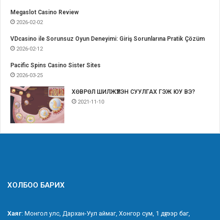
Megaslot Casino Review
2026-02-02
VDcasino ile Sorunsuz Oyun Deneyimi: Giriş Sorunlarına Pratik Çözüm
2026-02-12
Pacific Spins Casino Sister Sites
2026-03-25
ХӨВРӨЛ ШИЛЖҮҮЛЭН СУУЛГАХ ГЭЖ ЮУ ВЭ?
2021-11-10
ХОЛБОО БАРИХ
Хаяг
: Монгол улс, Дархан-Уул аймаг, Хонгор сум, 1 дүгээр баг,