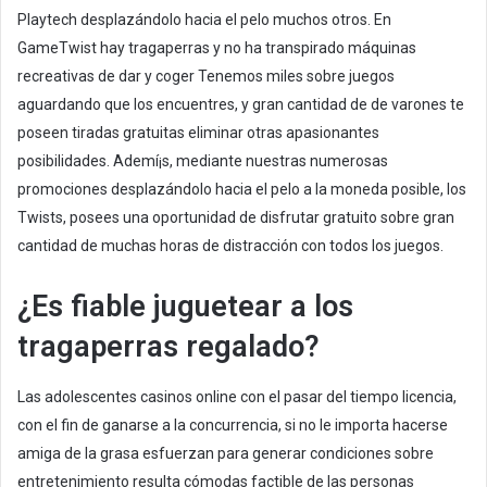
Playtech desplazándolo hacia el pelo muchos otros. En
GameTwist hay tragaperras y no ha transpirado máquinas
recreativas de dar y coger Tenemos miles sobre juegos
aguardando que los encuentres, y gran cantidad de de varones te
poseen tiradas gratuitas eliminar otras apasionantes
posibilidades. Ademí¡s, mediante nuestras numerosas
promociones desplazándolo hacia el pelo a la moneda posible, los
Twists, posees una oportunidad de disfrutar gratuito sobre gran
cantidad de muchas horas de distracción con todos los juegos.
¿Es fiable juguetear a los
tragaperras regalado?
Las adolescentes casinos online con el pasar del tiempo licencia,
con el fin de ganarse a la concurrencia, si no le importa hacerse
amiga de la grasa esfuerzan para generar condiciones sobre
entretenimiento resulta cómodas factible de las personas