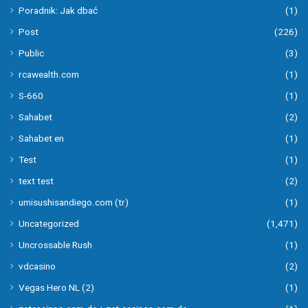
Poradnik: Jak dbać
(1)
Post
(226)
Public
(3)
rcawealth.com
(1)
S-660
(1)
Sahabet
(2)
Sahabet en
(1)
Test
(1)
text test
(2)
umisushisandiego.com (tr)
(1)
Uncategorized
(1,471)
Uncrossable Rush
(1)
vdcasino
(2)
Vegas Hero NL (2)
(1)