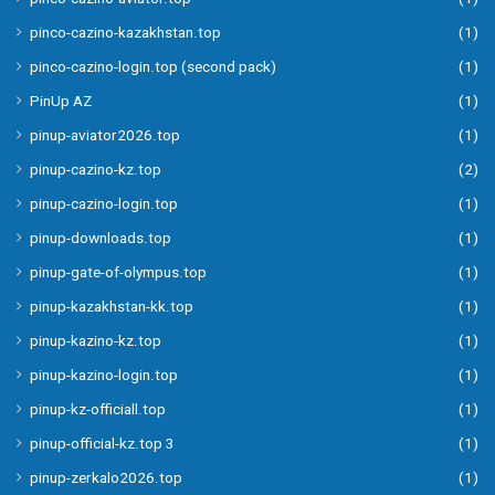
pinco-cazino-kazakhstan.top
(1)
pinco-cazino-login.top (second pack)
(1)
PinUp AZ
(1)
pinup-aviator2026.top
(1)
pinup-cazino-kz.top
(2)
pinup-cazino-login.top
(1)
pinup-downloads.top
(1)
pinup-gate-of-olympus.top
(1)
pinup-kazakhstan-kk.top
(1)
pinup-kazino-kz.top
(1)
pinup-kazino-login.top
(1)
pinup-kz-officiall.top
(1)
pinup-official-kz.top 3
(1)
pinup-zerkalo2026.top
(1)