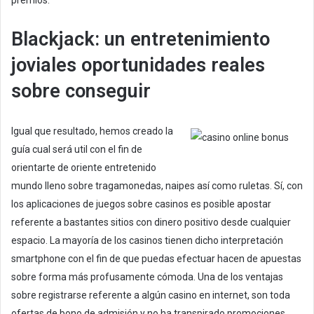
premios.
Blackjack: un entretenimiento
joviales oportunidades reales
sobre conseguir
Igual que resultado, hemos creado la
guía cual será util con el fin de
orientarte de oriente entretenido
mundo lleno sobre tragamonedas, naipes así­ como ruletas. Sí, con
los aplicaciones de juegos sobre casinos es posible apostar
referente a bastantes sitios con dinero positivo desde cualquier
espacio. La mayoría de los casinos tienen dicho interpretación
smartphone con el fin de que puedas efectuar hacen de apuestas
sobre forma más profusamente cómoda. Una de los ventajas
sobre registrarse referente a algún casino en internet, son toda
ofertas de bono de admisión y no ha transpirado promociones.