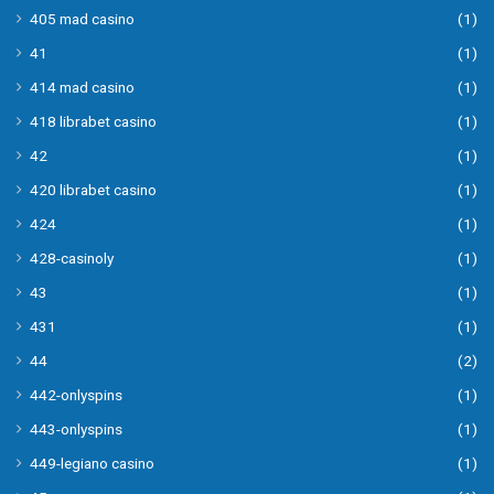
405 mad casino
(1)
41
(1)
414 mad casino
(1)
418 librabet casino
(1)
42
(1)
420 librabet casino
(1)
424
(1)
428-casinoly
(1)
43
(1)
431
(1)
44
(2)
442-onlyspins
(1)
443-onlyspins
(1)
449-legiano casino
(1)