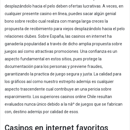
desplazándolo hacia el pelo deben ofertas lucrativas. A veces, en
cualquier presente casino en línea, puedes sacar algún genial
bono sobre recibo cual realiza con manga larga creces la
propuesta de recibimiento para viejos desplazándolo hacia el pelo
relaciones clubes. Sobre España, las casinos en internet ha
ganadería popularidad a través de dicho amplia propuesta sobre
juegos así­ como atractivas promociones. Una confianza es un
aspecto fundamental en estos sitios, pues protege la
documentación para los personas y previene fraudes,
garantizando la practica de juego segura y justa. La calidad para
los gráficos así­ como nuestro estrepito ademí¡s es cualquier
aspecto trascendente cual contribuye an una pericia sobre
esparcimiento. Los superiores casinos online Chile resultan
evaluados nunca único debido a la nâº de juegos que se fabrican
con, destino ademí¡s por calidad de esos.
Casinos en internet favoritos