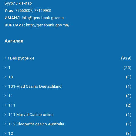
Буурлын энгэр
Утас
: 77660307, 77119933
ИМАЙЛ:
info@genebank.gov.mn
ВЭБ САЙТ:
http://genebank.gov.mn/
Ангилал
! Без рубрики
(939)
1
(25)
10
(3)
101-Vlad Casino Deutschland
(1)
11
(3)
111
(2)
111 Marvel Casino online
(1)
112 Cleopatra casino Australia
(1)
12
(3)