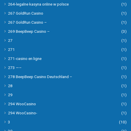
264-legalne kasyna online w polsce
(1)
267 GoldRun Casino
(1)
267 GoldRun Casino –
(1)
269 BeepBeep Casino –
(3)
27
(1)
271
(1)
271-casino en ligne
(1)
273 —–
(1)
278 BeepBeep Casino Deutschland –
(1)
28
(1)
29
(1)
294 WooCasino
(1)
294 WooCasino-
(1)
3
(10)