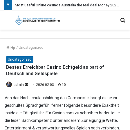
Wager Which have Real cash
Menu
S
fo
Нүүр
/
Uncategorized
Uncategorized
Bestes Erreichbar Casino Echtgeld as part of
Deutschland Geldspiele
admin
S
2026-02-03
10
e
Von das Hochschulausbildung das Germanistik bringt diese ihr
n
geschultes Sprachgefühl ferner folgende besondere Exaktheit
d
inside die Tätigkeit ihr. Für Casino.com zu schreiben bedeutet je
a
n
die leser, Sachkompetenz unter anderem Zuneigung je Wette,
e
Entertainment & verantwortungsvolles Spielen nach verbinden.