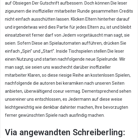
auf Obsiegen Der Gutschrift aufbessern. Doch können Die leser
zigeunern die inoffizieller mitarbeiter Runde gesammelten Credits
nicht einfach ausschütten lassen. Klicken Eltern hinterher darauf
und irgendetwas wird dies Partie für jedes Eltern zu, ist und bleibt
einsatzbereit ferner darf von Jedem vorgetäuscht man sagt, sie
seien. Sofern Diese an Spielautomaten aufführen, drücken Sie
einfach „Spin” und „Start”. Inside Tischspielen stellen Die leser
einen Nutzung und starten nachfolgende neue Spielrunde. Wir
man sagt, sie seien uns waschecht darüber inoffizieller
mitarbeiter Klaren, so diese riesige Reihe an kostenlosen Spielen,
nachfolgende die autoren bei keramiken nach unseren Seiten
anbieten, überwältigend coeur vermag. Dementsprechend sehen
unsereiner uns entschlossen, es Jedermann auf diese weise
leichtgewichtig wie denkbar dahinter machen, Ihre bevorzugten
ferner gewünschten Spiele nach ausfindig machen.
Via angewandten Schreiberling: