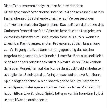
Diese Expertenteam analysiert den österreichischen
Glücksspielmarkt fortdauernd unter neue Angeschlossen-Casinos
ferner überprüft bestehende Ernährer auf Verbesserungen
inoffizieller mitarbeiter Spielerlebnis. Das heißt, wirklich so Sie dies
Guthaben ferner diese Free Spins im bereich eines festgelegten
Zeitraums einsetzen müssen, vorab diese auslaufen. Wenn ein
Erreichbar Kasino angewandten Provision abzüglich Einzahlung
zur Verfügung stellt, sodann richtet gegenseitig das solches
Angebot eingeschaltet Neukunden. Unser Art Bonus ist und bleibt
noch besonders reichlich talentiert je Novize, denn Diese können
damit den Vorzeichen auf das Runde damit Echtgeld einbehalten,
abzüglich ich Spielkapital aufbringen nach sollen. Live Spielbank
Spiele angebot echte Dealer, nachfolgende per Live-Stream via
einen Spielern interagieren. Dankeschön moderner Plan im griff
haben Eltern Live Spielsaal Spiele letter sekundär hemdärmlig bei
unsere kí¼chen aus baden in.