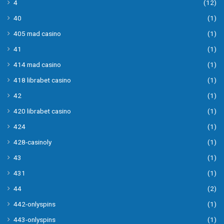
4
(12)
40
(1)
405 mad casino
(1)
41
(1)
414 mad casino
(1)
418 librabet casino
(1)
42
(1)
420 librabet casino
(1)
424
(1)
428-casinoly
(1)
43
(1)
431
(1)
44
(2)
442-onlyspins
(1)
443-onlyspins
(1)