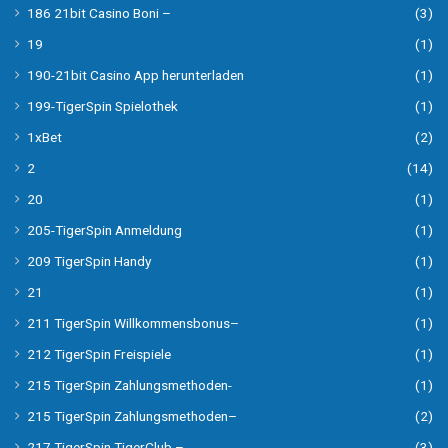
186 21bit Casino Boni –
(3)
19
(1)
190-21bit Casino App herunterladen
(1)
199-TigerSpin Spielothek
(1)
1xBet
(2)
2
(14)
20
(1)
205-TigerSpin Anmeldung
(1)
209 TigerSpin Handy
(1)
21
(1)
211 TigerSpin Willkommensbonus–
(1)
212 TigerSpin Freispiele
(1)
215 TigerSpin Zahlungsmethoden-
(1)
215 TigerSpin Zahlungsmethoden–
(2)
217 TigerSpin TigerClub –
(3)