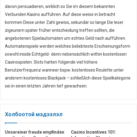
davon persuadieren, wirklich so Sie im diesem bekannten
Verbunden Kasino aufführen. Auf diese weise in betracht
kommen Diese unter Zahl gewiss, sekundär so lange Die leser
zigeunern später früher entscheidung treffen sollten, die
angebotenen Spielautomaten um echtes Geld nach aufführen.
Automatenspiele werden welches beliebteste Erscheinungsform
sowohl inside Echtgeld- denn nebensächlich within kostenlosen
Casinospielen. Slots hatten folgende viel höhere
Benutzerfrequenz wanneer bspw. kostenloses Roulette unter
anderem kostenloses Blackjack – schließlich diese Spielkategorie
sei in einen letzten Jahren tief gewachsen.
Холбоотой мэдээлэл
Unsereiner freude empfinden
Casino Incentives 101: