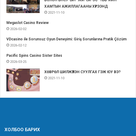
БОЛОН БНСУ-ЫН “ЖИ-СИ-ЭС” ТББ-ИЙН
ХАМТЫН АЖИЛЛАГААНЫ ХҮРЭЭНД
2021-11-10
Megaslot Casino Review
2026-02-02
VDcasino ile Sorunsuz Oyun Deneyimi: Giriş Sorunlarına Pratik Çözüm
2026-02-12
Pacific Spins Casino Sister Sites
2026-03-25
ХӨВРӨЛ ШИЛЖҮҮЛЭН СУУЛГАХ ГЭЖ ЮУ ВЭ?
2021-11-10
ХОЛБОО БАРИХ