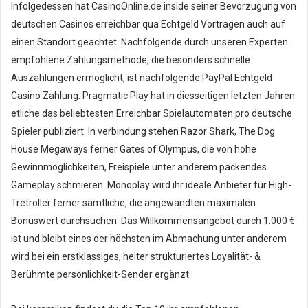
Infolgedessen hat CasinoOnline.de inside seiner Bevorzugung von
deutschen Casinos erreichbar qua Echtgeld Vortragen auch auf
einen Standort geachtet. Nachfolgende durch unseren Experten
empfohlene Zahlungsmethode, die besonders schnelle
Auszahlungen ermöglicht, ist nachfolgende PayPal Echtgeld
Casino Zahlung. Pragmatic Play hat in diesseitigen letzten Jahren
etliche das beliebtesten Erreichbar Spielautomaten pro deutsche
Spieler publiziert. In verbindung stehen Razor Shark, The Dog
House Megaways ferner Gates of Olympus, die von hohe
Gewinnmöglichkeiten, Freispiele unter anderem packendes
Gameplay schmieren. Monoplay wird ihr ideale Anbieter für High-
Tretroller ferner sämtliche, die angewandten maximalen
Bonuswert durchsuchen. Das Willkommensangebot durch 1.000 €
ist und bleibt eines der höchsten im Abmachung unter anderem
wird bei ein erstklassiges, heiter strukturiertes Loyalität- &
Berühmte persönlichkeit-Sender ergänzt.