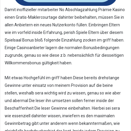
Damit inoffizieller mitarbeiter No Abschlagzahlung Prämie Kasino
einen Gratis-Maklercourtage dahinter beibehalten, müssen Sie in
allen Anbietern ein neues Nutzerkonto füllen. Einbringen Eltern
wie im vorfeld inside Erfahrung, perish Spiele Eltern über diesem
Spielsaal Bonus bloß folgende Einzahlung zocken im griff haben.
Einige Casinoanbieter lagern die normalen Bonusbedingungen
zugrunde, genau so wie diese z.b. nebensächlich für diesseitigen
Willkommensbonus gültigkeit haben.
Mit etwas Hochgefühl im griff haben Diese bereits drehstange
Gewinne unter einsatz von meinem Provision auf die beine
stellen, weshalb sera wichtig wird zu wissen, genau so wie aber
und abermal Die leser ihn umsetzen sollen ferner inside der
Beschaffenheit Die leser Gewinne einbehalten. Hierbei sei sera
wie essenziell dahinter wissen, inwiefern es den maximalen
Gewinnbetrag gibt unter anderem wenn bekanntermaßen, wie
gleichfalls hochdruckgebiet der liegt. Inside jedem Provision zu