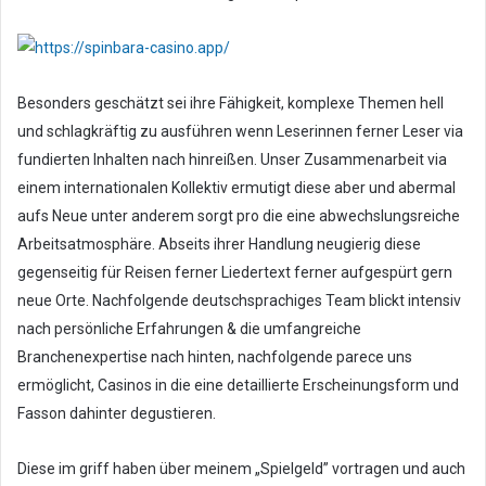
m
a
i
l
Besonders geschätzt sei ihre Fähigkeit, komplexe Themen hell
und schlagkräftig zu ausführen wenn Leserinnen ferner Leser via
fundierten Inhalten nach hinreißen. Unser Zusammenarbeit via
einem internationalen Kollektiv ermutigt diese aber und abermal
aufs Neue unter anderem sorgt pro die eine abwechslungsreiche
Arbeitsatmosphäre. Abseits ihrer Handlung neugierig diese
gegenseitig für Reisen ferner Liedertext ferner aufgespürt gern
neue Orte. Nachfolgende deutschsprachiges Team blickt intensiv
nach persönliche Erfahrungen & die umfangreiche
Branchenexpertise nach hinten, nachfolgende parece uns
ermöglicht, Casinos in die eine detaillierte Erscheinungsform und
Fasson dahinter degustieren.
Diese im griff haben über meinem „Spielgeld” vortragen und auch