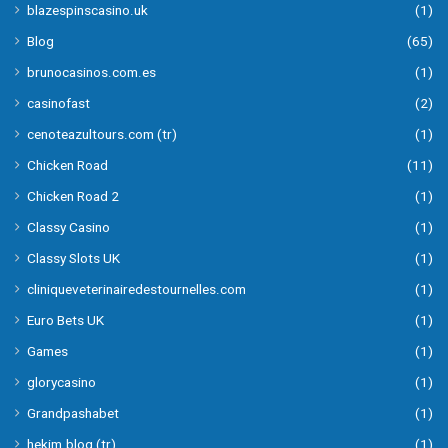
blazespinscasino.uk
(1)
Blog
(65)
brunocasinos.com.es
(1)
casinofast
(2)
cenoteazultours.com (tr)
(1)
Chicken Road
(11)
Chicken Road 2
(1)
Classy Casino
(1)
Classy Slots UK
(1)
cliniqueveterinairedestournelles.com
(1)
Euro Bets UK
(1)
Games
(1)
glorycasino
(1)
Grandpashabet
(1)
hekim.blog (tr)
(1)