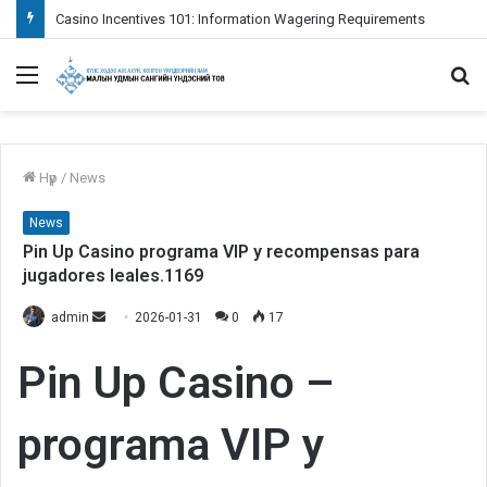
Casino Incentives 101: Information Wagering Requirements
Menu
S
fo
Нүүр
/
News
News
Pin Up Casino programa VIP y recompensas para
jugadores leales.1169
admin
S
2026-01-31
0
17
e
Pin Up Casino –
n
d
a
programa VIP y
n
e