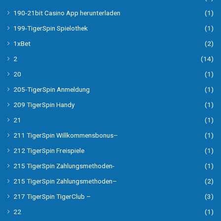
190-21bit Casino App herunterladen
(1)
199-TigerSpin Spielothek
(1)
1xBet
(2)
2
(14)
20
(1)
205-TigerSpin Anmeldung
(1)
209 TigerSpin Handy
(1)
21
(1)
211 TigerSpin Willkommensbonus–
(1)
212 TigerSpin Freispiele
(1)
215 TigerSpin Zahlungsmethoden-
(1)
215 TigerSpin Zahlungsmethoden–
(2)
217 TigerSpin TigerClub –
(3)
22
(1)