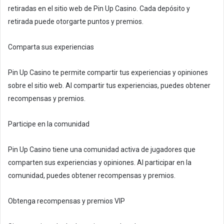
retiradas en el sitio web de Pin Up Casino. Cada depósito y
retirada puede otorgarte puntos y premios.
Comparta sus experiencias
Pin Up Casino te permite compartir tus experiencias y opiniones
sobre el sitio web. Al compartir tus experiencias, puedes obtener
recompensas y premios.
Participe en la comunidad
Pin Up Casino tiene una comunidad activa de jugadores que
comparten sus experiencias y opiniones. Al participar en la
comunidad, puedes obtener recompensas y premios.
Obtenga recompensas y premios VIP