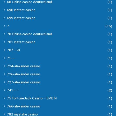
68 Online casino deutschland
(1)
698 Instant casino
(1)
699 Instant casino
(1)
7
(15)
70 Online casino deutschland
(1)
701 Instant casino
(1)
707 —-0
(1)
71 —
(1)
724-alexander casino
(1)
726-alexander casino
(1)
727-alexander casino
(1)
741—–
(2)
75 FortuneJack Casino – EMD N
(1)
766-alexander casino
(1)
782 mystake casino
(1)