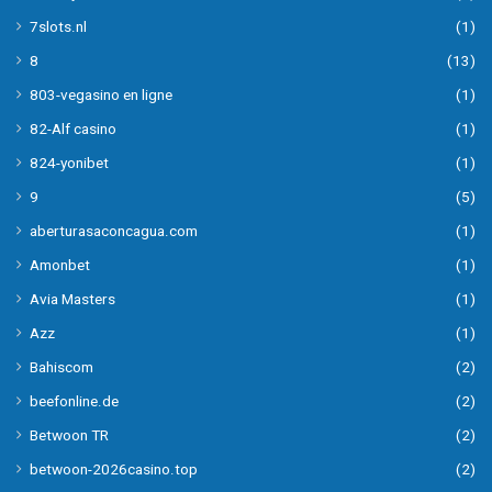
7slots.nl
(1)
8
(13)
803-vegasino en ligne
(1)
82-Alf casino
(1)
824-yonibet
(1)
9
(5)
aberturasaconcagua.com
(1)
Amonbet
(1)
Avia Masters
(1)
Azz
(1)
Bahiscom
(2)
beefonline.de
(2)
Betwoon TR
(2)
betwoon-2026casino.top
(2)