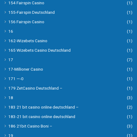
154 Fairspin Casino
(1)
155-Fairspin Deutschland
(1)
156 Fairspin Casino
(1)
16
(1)
162-Wizebets Casino
(1)
165 Wizebets Casino Deutschland
(1)
17
(7)
17-Millioner Casino
(1)
171 —-0
(1)
179 ZetCasino Deutschland –
(1)
18
(3)
183 21 bit casino online deutschland –
(2)
183-21 bit casino online deutschland
(1)
186 21bit Casino Boni –
(3)
19
(1)