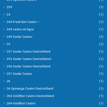
239
(1)
24
(1)
244 Fresh Bet Casino –
(1)
249 casino en ligne
(1)
249 Gudar Casino-
(1)
25
(1)
251 Gudar Casino Deutschland
(1)
253 Gudar Casino Deutschland–
(1)
256 Gudar Casino Deutschland
(1)
257-Gudar Casino
(1)
26
(1)
26-Spinanga Casino Deutschland
(1)
263-GoldRun Casino Deutschland
(1)
264-GoldRun Casino
(1)