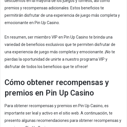
descuentos en la mayoría de los juegos y torneos, así como
premios y recompensas adicionales. Estos beneficios te
permitirán disfrutar de una experiencia de juego más completa y
emocionante en Pin Up Casino.
En resumen, ser miembro VIP en Pin Up Casino te brinda una
variedad de beneficios exclusivos que te permiten disfrutar de
una experiencia de juego más completa y emocionante. ¡No te
pierdas la oportunidad de unirte a nuestro programa VIP y
disfrutar de todos los beneficios que te ofrece!
Cómo obtener recompensas y
premios en Pin Up Casino
Para obtener recompensas y premios en Pin Up Casino, es
importante ser leal y activo en el sitio web. A continuación, te
presento algunas recomendaciones para obtener recompensas y