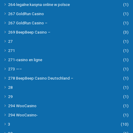
264-legalne kasyna online w polsce
(1)
267 GoldRun Casino
(1)
267 GoldRun Casino –
(1)
269 BeepBeep Casino –
(3)
27
(1)
271
(1)
271-casino en ligne
(1)
273 —–
(1)
278 BeepBeep Casino Deutschland –
(1)
28
(1)
29
(1)
294 WooCasino
(1)
294 WooCasino-
(1)
3
(10)