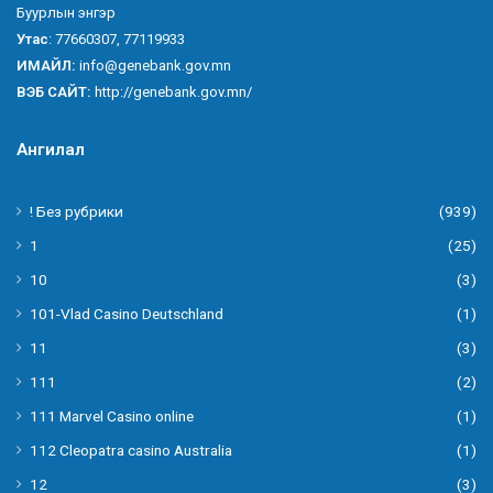
Буурлын энгэр
Утас
: 77660307, 77119933
ИМАЙЛ:
info@genebank.gov.mn
ВЭБ САЙТ:
http://genebank.gov.mn/
Ангилал
! Без рубрики
(939)
1
(25)
10
(3)
101-Vlad Casino Deutschland
(1)
11
(3)
111
(2)
111 Marvel Casino online
(1)
112 Cleopatra casino Australia
(1)
12
(3)