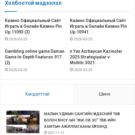
Холбоотой мэдээлэл
Казино Официальный Сайт
Казино Официальный Сайт
Играть в Онлайн Казино Pin
Играть в Онлайн Казино Pin
Up.11093 (3)
Up.10941
2026-03-25
2026-03-25
Gambling online game Daman
n Yax Azrbaycan Kazinolar
Game In-Depth Features.917
2025 Strategiyalar v
(2)
Mslhtlr.3021
2026-03-25
2026-03-25
Хандалттай
Шинэ
МАЛЫН УДМЫН САНГИЙН ҮНДЭСНИЙ ТӨВ
БОЛОН БНСУ-ЫН “ЖИ-СИ-ЭС” ТББ-ИЙН
ХАМТЫН АЖИЛЛАГААНЫ ХҮРЭЭНД
2021-11-10