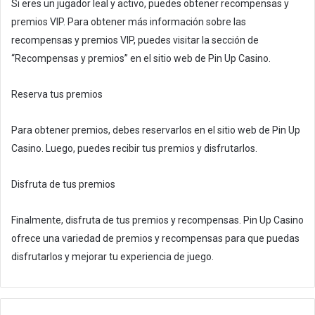
Si eres un jugador leal y activo, puedes obtener recompensas y
premios VIP. Para obtener más información sobre las
recompensas y premios VIP, puedes visitar la sección de
“Recompensas y premios” en el sitio web de Pin Up Casino.
Reserva tus premios
Para obtener premios, debes reservarlos en el sitio web de Pin Up
Casino. Luego, puedes recibir tus premios y disfrutarlos.
Disfruta de tus premios
Finalmente, disfruta de tus premios y recompensas. Pin Up Casino
ofrece una variedad de premios y recompensas para que puedas
disfrutarlos y mejorar tu experiencia de juego.