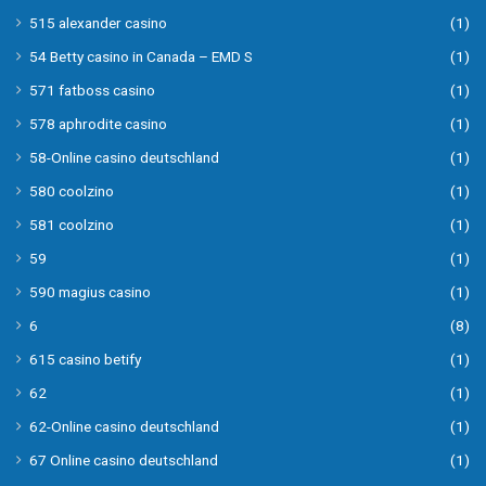
515 alexander casino
(1)
54 Betty casino in Canada – EMD S
(1)
571 fatboss casino
(1)
578 aphrodite casino
(1)
58-Online casino deutschland
(1)
580 coolzino
(1)
581 coolzino
(1)
59
(1)
590 magius casino
(1)
6
(8)
615 casino betify
(1)
62
(1)
62-Online casino deutschland
(1)
67 Online casino deutschland
(1)