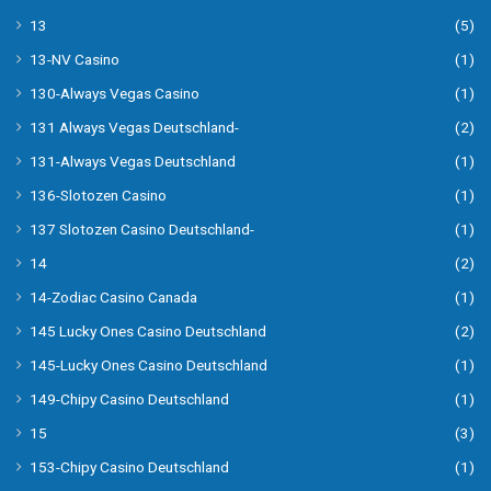
13
(5)
13-NV Casino
(1)
130-Always Vegas Casino
(1)
131 Always Vegas Deutschland-
(2)
131-Always Vegas Deutschland
(1)
136-Slotozen Casino
(1)
137 Slotozen Casino Deutschland-
(1)
14
(2)
14-Zodiac Casino Canada
(1)
145 Lucky Ones Casino Deutschland
(2)
145-Lucky Ones Casino Deutschland
(1)
149-Chipy Casino Deutschland
(1)
15
(3)
153-Chipy Casino Deutschland
(1)