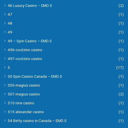
46 Luxury Casino – EMD S
(2)
47
(1)
48
(1)
49
(1)
49 – Spin Casino – EMD S
(1)
496-coolzino casino
(1)
497-coolzino casino
(1)
5
(17)
50 Spin Casino Canada – EMD S
(1)
505-magius casino
(1)
507-magius casino
(2)
510 nine casino
(1)
515 alexander casino
(1)
54 Betty casino in Canada – EMD S
(1)