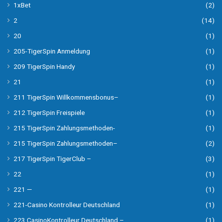
1xBet
(2)
2
(14)
20
(1)
205-TigerSpin Anmeldung
(1)
209 TigerSpin Handy
(1)
21
(1)
211 TigerSpin Willkommensbonus–
(1)
212 TigerSpin Freispiele
(1)
215 TigerSpin Zahlungsmethoden-
(1)
215 TigerSpin Zahlungsmethoden–
(2)
217 TigerSpin TigerClub –
(3)
22
(1)
221 —
(1)
221-Casino Kontrolleur Deutschland
(1)
223 CasinoKontrolleur Deutschland –
(1)