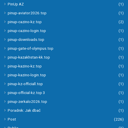
PinUp AZ
(1)
pinup-aviator2026.top
(1)
pinup-cazino-kz.top
(2)
pinup-cazino-login.top
(1)
pinup-downloads.top
(1)
pinup-gate-of-olympus.top
(1)
pinup-kazakhstan-kk.top
(1)
pinup-kazino-kz.top
(1)
pinup-kazino-login.top
(1)
pinup-kz-officiall.top
(1)
pinup-official-kz.top 3
(1)
pinup-zerkalo2026.top
(1)
Poradnik: Jak dbać
(1)
Post
(226)