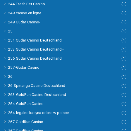
244 Fresh Bet Casino –
(1)
249 casino en ligne
(1)
249 Gudar Casino-
(1)
25
(1)
251 Gudar Casino Deutschland
(1)
253 Gudar Casino Deutschland–
(1)
256 Gudar Casino Deutschland
(1)
257-Gudar Casino
(1)
26
(1)
26-Spinanga Casino Deutschland
(1)
263-GoldRun Casino Deutschland
(1)
264-GoldRun Casino
(1)
264-legalne kasyna online w polsce
(1)
267 GoldRun Casino
(1)
267 GoldRun Casino –
(1)