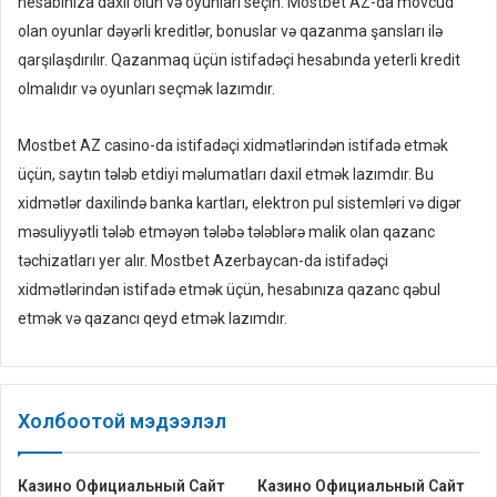
hesabınıza daxil olun və oyunları seçin. Mostbet AZ-da mövcud
olan oyunlar dəyərli kreditlər, bonuslar və qazanma şansları ilə
qarşılaşdırılır. Qazanmaq üçün istifadəçi hesabında yeterli kredit
olmalıdır və oyunları seçmək lazımdır.
Mostbet AZ casino-da istifadəçi xidmətlərindən istifadə etmək
üçün, saytın tələb etdiyi məlumatları daxil etmək lazımdır. Bu
xidmətlər daxilində banka kartları, elektron pul sistemləri və digər
məsuliyyətli tələb etməyən tələbə tələblərə malik olan qazanc
təchizatları yer alır. Mostbet Azerbaycan-da istifadəçi
xidmətlərindən istifadə etmək üçün, hesabınıza qazanc qəbul
etmək və qazancı qeyd etmək lazımdır.
Холбоотой мэдээлэл
Казино Официальный Сайт
Казино Официальный Сайт