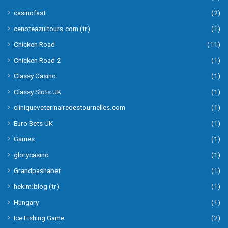
casinofast
(2)
cenoteazultours.com (tr)
(1)
Chicken Road
(11)
Chicken Road 2
(1)
Classy Casino
(1)
Classy Slots UK
(1)
cliniqueveterinairedestournelles.com
(1)
Euro Bets UK
(1)
Games
(1)
glorycasino
(1)
Grandpashabet
(1)
hekim.blog (tr)
(1)
Hungary
(1)
Ice Fishing Game
(2)