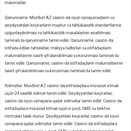
məlumatlar:
Qanunname: Mostbet AZ casino-da oyun oynayacaqların və
qeydiyyatdan keçirənlərin məşhur və təhlükəsizlik standartlarına
uyğunlaşdırılması və təhlükəsizlik məsələlərinin azaltılması
təminatı ilə qanunname təmin edilir. Qanunname, casino-da
istifadə edilən təhsilatlar, maliyyə tədbirləri və istifadəçilərin
məlumatlarının təsirli şifrələndirilməsi və korunması təminatı ilə
təmin edilir. Qanunname, casino-da istifadəçilərin məlumatlarının
təsirli şifrələndirilməsi və korunması təminatı ilə təmin edilir.
Xidmətlər: Mostbet AZ casino-da istifadəçilərə müraciət etmək
üçün 24 saatlik xidmət təmin edilir. Qeydiyyatdan keçirənlər,
casino-da oyun oynayana qədər xidmətlər təmin edilir. Casino-da
istifadəçilərə müraciət etmək üçün e-poçt, SMS və telefon
nömrələri tələb olunur. Qeydiyyatdan keçirənlər, casino-da oyun
oynayana qədər xidmətlər təmin edilir. Casino-da istifadəçilərə