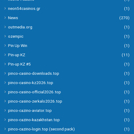
neon54casinos.gr
(1)
News
(270)
outmedia.org
(1)
ozempic
(1)
Pin Up Win
(1)
Pin-up KZ
(11)
Pin-up KZ #5
(1)
pinco-casino-downloads.top
(1)
pinco-casino-kz2026.top
(1)
pinco-casino-official2026.top
(1)
pinco-casino-zerkalo2026.top
(1)
pinco-cazino-aviator.top
(1)
pinco-cazino-kazakhstan.top
(1)
pinco-cazino-login.top (second pack)
(1)