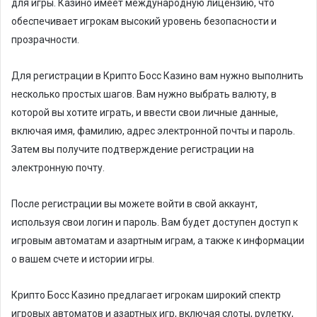
для игры. Казино имеет международную лицензию, что
обеспечивает игрокам высокий уровень безопасности и
прозрачности.
Для регистрации в Крипто Босс Казино вам нужно выполнить
несколько простых шагов. Вам нужно выбрать валюту, в
которой вы хотите играть, и ввести свои личные данные,
включая имя, фамилию, адрес электронной почты и пароль.
Затем вы получите подтверждение регистрации на
электронную почту.
После регистрации вы можете войти в свой аккаунт,
используя свои логин и пароль. Вам будет доступен доступ к
игровым автоматам и азартным играм, а также к информации
о вашем счете и истории игры.
Крипто Босс Казино предлагает игрокам широкий спектр
игровых автоматов и азартных игр, включая слоты, рулетку,