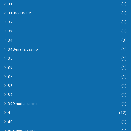
31
(1)
31862 05.02
(1)
32
(1)
33
(1)
34
(3)
348-mafia casino
(1)
35
(1)
36
(1)
37
(1)
38
(1)
39
(1)
399 mafia casino
(1)
4
(12)
40
(1)
405 mad casino
(1)