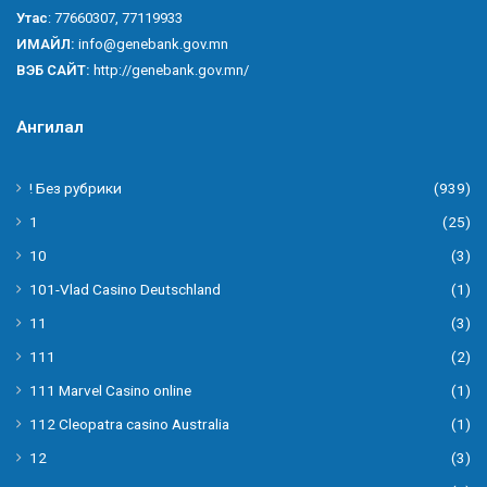
Утас
: 77660307, 77119933
ИМАЙЛ:
info@genebank.gov.mn
ВЭБ САЙТ:
http://genebank.gov.mn/
Ангилал
! Без рубрики
(939)
1
(25)
10
(3)
101-Vlad Casino Deutschland
(1)
11
(3)
111
(2)
111 Marvel Casino online
(1)
112 Cleopatra casino Australia
(1)
12
(3)