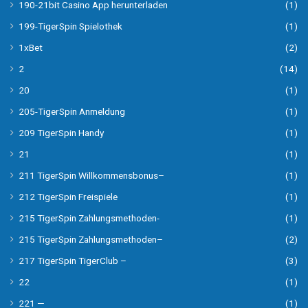
190-21bit Casino App herunterladen
(1)
199-TigerSpin Spielothek
(1)
1xBet
(2)
2
(14)
20
(1)
205-TigerSpin Anmeldung
(1)
209 TigerSpin Handy
(1)
21
(1)
211 TigerSpin Willkommensbonus–
(1)
212 TigerSpin Freispiele
(1)
215 TigerSpin Zahlungsmethoden-
(1)
215 TigerSpin Zahlungsmethoden–
(2)
217 TigerSpin TigerClub –
(3)
22
(1)
221 —
(1)