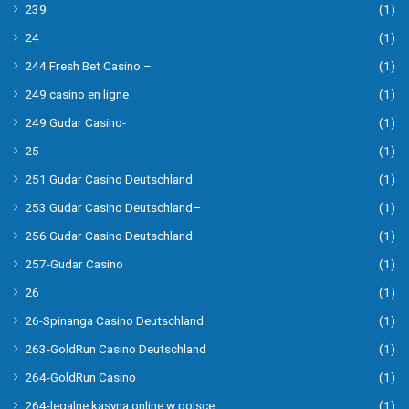
239
(1)
24
(1)
244 Fresh Bet Casino –
(1)
249 casino en ligne
(1)
249 Gudar Casino-
(1)
25
(1)
251 Gudar Casino Deutschland
(1)
253 Gudar Casino Deutschland–
(1)
256 Gudar Casino Deutschland
(1)
257-Gudar Casino
(1)
26
(1)
26-Spinanga Casino Deutschland
(1)
263-GoldRun Casino Deutschland
(1)
264-GoldRun Casino
(1)
264-legalne kasyna online w polsce
(1)