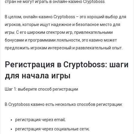
стран не могут играть в онлайн-казино Cryptoboss.
В целом, онлайн-казино Cryptoboss – это хороший выбор для
игроков, которые ищут надежное и безопасное место для
игры. С его широким спектром игр, привлекательными
бонусами и программами лояльности, это казино может
предложить игрокам интересный и развлекательный опыт.
Регистрация в Cryptoboss: шаги
для начала игры
Шаг 1: выберите способ регистрации
В Cryptoboss казино есть несколько способов регистрации:
регистрация через email;
регистрация через социальные сети;