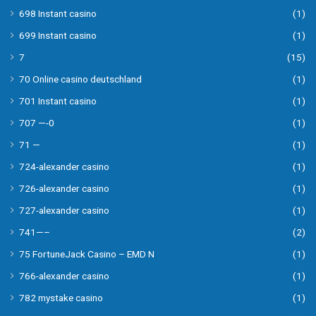
698 Instant casino
(1)
699 Instant casino
(1)
7
(15)
70 Online casino deutschland
(1)
701 Instant casino
(1)
707 —-0
(1)
71 —
(1)
724-alexander casino
(1)
726-alexander casino
(1)
727-alexander casino
(1)
741—–
(2)
75 FortuneJack Casino – EMD N
(1)
766-alexander casino
(1)
782 mystake casino
(1)