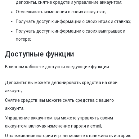
депозиты, снятие средств и управление аккаунтом;
Отслеживать изменения в своих аккаунтах;
Получать доступ к информации о своих играх и ставках;
Получать доступ к информации о своих выигрышах и
потере;
Доступные функции
В личном кабинете доступны следующие функции:
Депозиты: вы можете депонировать средства на свой
аккаунт;
Снятие средств: вы можете снять средства с вашего
аккаунта;
Управление аккаунтом: вы можете управлять своим
аккаунтом, включая изменение пароля и email;
Отслеживание истории игр: вы можете отслеживать историю