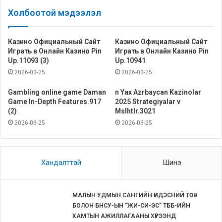
Холбоотой мэдээлэл
Казино Официальный Сайт
Казино Официальный Сайт
Играть в Онлайн Казино Pin
Играть в Онлайн Казино Pin
Up.11093 (3)
Up.10941
2026-03-25
2026-03-25
Gambling online game Daman
n Yax Azrbaycan Kazinolar
Game In-Depth Features.917
2025 Strategiyalar v
(2)
Mslhtlr.3021
2026-03-25
2026-03-25
Хандалттай
Шинэ
МАЛЫН УДМЫН САНГИЙН ҮНДЭСНИЙ ТӨВ
БОЛОН БНСУ-ЫН “ЖИ-СИ-ЭС” ТББ-ИЙН
ХАМТЫН АЖИЛЛАГААНЫ ХҮРЭЭНД