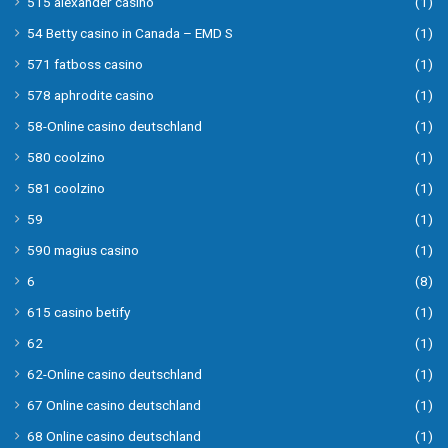
515 alexander casino
(1)
54 Betty casino in Canada – EMD S
(1)
571 fatboss casino
(1)
578 aphrodite casino
(1)
58-Online casino deutschland
(1)
580 coolzino
(1)
581 coolzino
(1)
59
(1)
590 magius casino
(1)
6
(8)
615 casino betify
(1)
62
(1)
62-Online casino deutschland
(1)
67 Online casino deutschland
(1)
68 Online casino deutschland
(1)