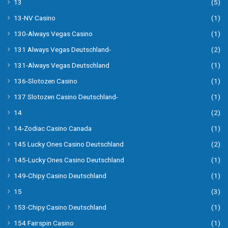
13
(5)
13-NV Casino
(1)
130-Always Vegas Casino
(1)
131 Always Vegas Deutschland-
(2)
131-Always Vegas Deutschland
(1)
136-Slotozen Casino
(1)
137 Slotozen Casino Deutschland-
(1)
14
(2)
14-Zodiac Casino Canada
(1)
145 Lucky Ones Casino Deutschland
(2)
145-Lucky Ones Casino Deutschland
(1)
149-Chipy Casino Deutschland
(1)
15
(3)
153-Chipy Casino Deutschland
(1)
154 Fairspin Casino
(1)