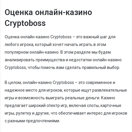
Оценка онлайн-казино
Cryptoboss
Оценка онлайн-казино Cryptoboss – это важный шаг для
любого игрока, который хочет начать играть в этом
популярном онлайн-казино. В этом разделе мы будем
анализировать преимущества и недостатки онлайн-казино
Cryptoboss, чтобы помочь вам сделать правильный выбор.
В целом, онлайн-казино Cryptoboss – это современное и
надежное место для игроков, которые ищут развлекательные
игры и возможность выиграть реальные деньги. Казино
предлагает широкий спектр игр, включая слоты, карточные
игры, рулетку и другие, что обеспечивает интерес для игроков
с разными предпочтениями.