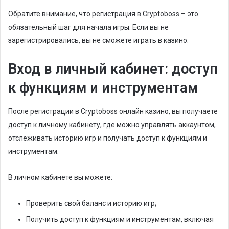
Обратите внимание, что регистрация в Cryptoboss – это
обязательный шаг для начала игры. Если вы не
зарегистрировались, вы не сможете играть в казино.
Вход в личный кабинет: доступ
к функциям и инструментам
После регистрации в Cryptoboss онлайн казино, вы получаете
доступ к личному кабинету, где можно управлять аккаунтом,
отслеживать историю игр и получать доступ к функциям и
инструментам.
В личном кабинете вы можете:
Проверить свой баланс и историю игр;
Получить доступ к функциям и инструментам, включая