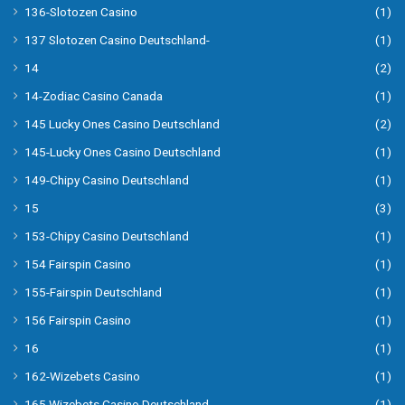
136-Slotozen Casino
(1)
137 Slotozen Casino Deutschland-
(1)
14
(2)
14-Zodiac Casino Canada
(1)
145 Lucky Ones Casino Deutschland
(2)
145-Lucky Ones Casino Deutschland
(1)
149-Chipy Casino Deutschland
(1)
15
(3)
153-Chipy Casino Deutschland
(1)
154 Fairspin Casino
(1)
155-Fairspin Deutschland
(1)
156 Fairspin Casino
(1)
16
(1)
162-Wizebets Casino
(1)
165 Wizebets Casino Deutschland
(1)