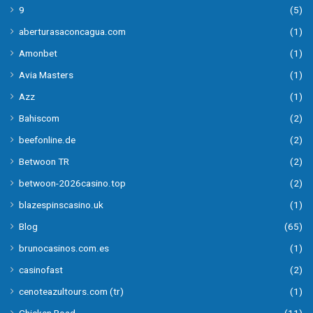
9
(5)
aberturasaconcagua.com
(1)
Amonbet
(1)
Avia Masters
(1)
Azz
(1)
Bahiscom
(2)
beefonline.de
(2)
Betwoon TR
(2)
betwoon-2026casino.top
(2)
blazespinscasino.uk
(1)
Blog
(65)
brunocasinos.com.es
(1)
casinofast
(2)
cenoteazultours.com (tr)
(1)
Chicken Road
(11)