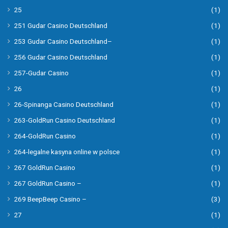
25
(1)
251 Gudar Casino Deutschland
(1)
253 Gudar Casino Deutschland–
(1)
256 Gudar Casino Deutschland
(1)
257-Gudar Casino
(1)
26
(1)
26-Spinanga Casino Deutschland
(1)
263-GoldRun Casino Deutschland
(1)
264-GoldRun Casino
(1)
264-legalne kasyna online w polsce
(1)
267 GoldRun Casino
(1)
267 GoldRun Casino –
(1)
269 BeepBeep Casino –
(3)
27
(1)