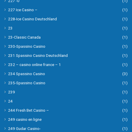
227 -0
(1)
227 Ice Casino –
(1)
228-Ice Casino Deutschland
(1)
23
(1)
23-Classic Canada
(1)
230-Spassino Casino
(1)
231 Spassino Casino Deutschland
(1)
232 – casino online france – 1
(1)
234 Spassino Casino
(3)
235-Spassino Casino
(1)
239
(1)
24
(1)
244 Fresh Bet Casino –
(1)
249 casino en ligne
(1)
249 Gudar Casino-
(1)