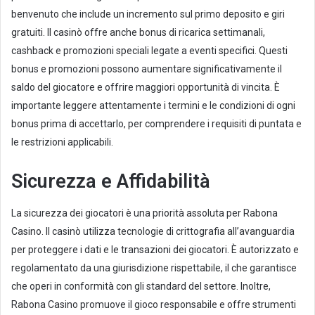
benvenuto che include un incremento sul primo deposito e giri
gratuiti. Il casinò offre anche bonus di ricarica settimanali,
cashback e promozioni speciali legate a eventi specifici. Questi
bonus e promozioni possono aumentare significativamente il
saldo del giocatore e offrire maggiori opportunità di vincita. È
importante leggere attentamente i termini e le condizioni di ogni
bonus prima di accettarlo, per comprendere i requisiti di puntata e
le restrizioni applicabili.
Sicurezza e Affidabilità
La sicurezza dei giocatori è una priorità assoluta per Rabona
Casino. Il casinò utilizza tecnologie di crittografia all’avanguardia
per proteggere i dati e le transazioni dei giocatori. È autorizzato e
regolamentato da una giurisdizione rispettabile, il che garantisce
che operi in conformità con gli standard del settore. Inoltre,
Rabona Casino promuove il gioco responsabile e offre strumenti