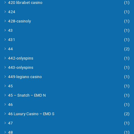
420 librabet casino
(1)
424
(1)
428-casinoly
(1)
43
(1)
431
(1)
44
(2)
442-onlyspins
(1)
443-onlyspins
(1)
449-legiano casino
(1)
45
(1)
45 – Snatch – EMD N
(1)
46
(1)
46 Luxury Casino – EMD S
(2)
47
(1)
48
(1)