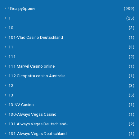
! Без рубрики
(939)
1
(25)
10
(3)
101-Vlad Casino Deutschland
(1)
11
(3)
111
(2)
111 Marvel Casino online
(1)
112 Cleopatra casino Australia
(1)
12
(3)
13
(5)
13-NV Casino
(1)
130-Always Vegas Casino
(1)
131 Always Vegas Deutschland-
(2)
131-Always Vegas Deutschland
(1)