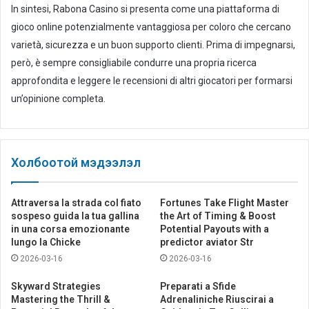
In sintesi, Rabona Casino si presenta come una piattaforma di
gioco online potenzialmente vantaggiosa per coloro che cercano
varietà, sicurezza e un buon supporto clienti. Prima di impegnarsi,
però, è sempre consigliabile condurre una propria ricerca
approfondita e leggere le recensioni di altri giocatori per formarsi
un’opinione completa.
Холбоотой мэдээлэл
Attraversa la strada col fiato
Fortunes Take Flight Master
sospeso guida la tua gallina
the Art of Timing & Boost
in una corsa emozionante
Potential Payouts with a
lungo la Chicke
predictor aviator Str
2026-03-16
2026-03-16
Skyward Strategies
Preparati a Sfide
Mastering the Thrill &
Adrenaliniche Riuscirai a