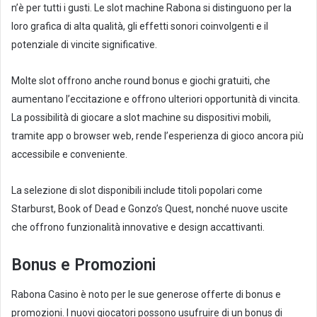
n’è per tutti i gusti. Le slot machine Rabona si distinguono per la
loro grafica di alta qualità, gli effetti sonori coinvolgenti e il
potenziale di vincite significative.
Molte slot offrono anche round bonus e giochi gratuiti, che
aumentano l’eccitazione e offrono ulteriori opportunità di vincita.
La possibilità di giocare a slot machine su dispositivi mobili,
tramite app o browser web, rende l’esperienza di gioco ancora più
accessibile e conveniente.
La selezione di slot disponibili include titoli popolari come
Starburst, Book of Dead e Gonzo’s Quest, nonché nuove uscite
che offrono funzionalità innovative e design accattivanti.
Bonus e Promozioni
Rabona Casino è noto per le sue generose offerte di bonus e
promozioni. I nuovi giocatori possono usufruire di un bonus di