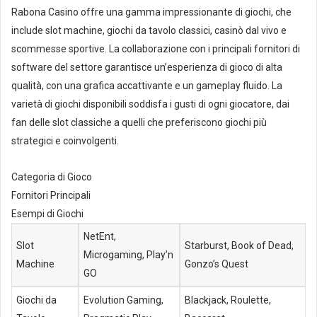
Rabona Casino offre una gamma impressionante di giochi, che
include slot machine, giochi da tavolo classici, casinò dal vivo e
scommesse sportive. La collaborazione con i principali fornitori di
software del settore garantisce un’esperienza di gioco di alta
qualità, con una grafica accattivante e un gameplay fluido. La
varietà di giochi disponibili soddisfa i gusti di ogni giocatore, dai
fan delle slot classiche a quelli che preferiscono giochi più
strategici e coinvolgenti.
Categoria di Gioco
Fornitori Principali
Esempi di Giochi
NetEnt,
Slot
Starburst, Book of Dead,
Microgaming, Play’n
Machine
Gonzo’s Quest
GO
Giochi da
Evolution Gaming,
Blackjack, Roulette,