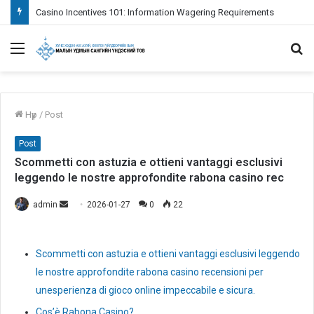
Casino Incentives 101: Information Wagering Requirements
Menu
S
fo
Нүүр
/
Post
Post
Scommetti con astuzia e ottieni vantaggi esclusivi
leggendo le nostre approfondite rabona casino rec
admin
S
2026-01-27
0
22
e
n
Scommetti con astuzia e ottieni vantaggi esclusivi leggendo
d
le nostre approfondite rabona casino recensioni per
a
n
unesperienza di gioco online impeccabile e sicura.
e
Cos’è Rabona Casino?