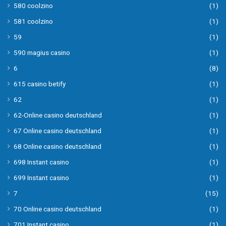
580 coolzino
(1)
581 coolzino
(1)
59
(1)
590 magius casino
(1)
6
(8)
615 casino betify
(1)
62
(1)
62-Online casino deutschland
(1)
67 Online casino deutschland
(1)
68 Online casino deutschland
(1)
698 Instant casino
(1)
699 Instant casino
(1)
7
(15)
70 Online casino deutschland
(1)
701 Instant casino
(1)