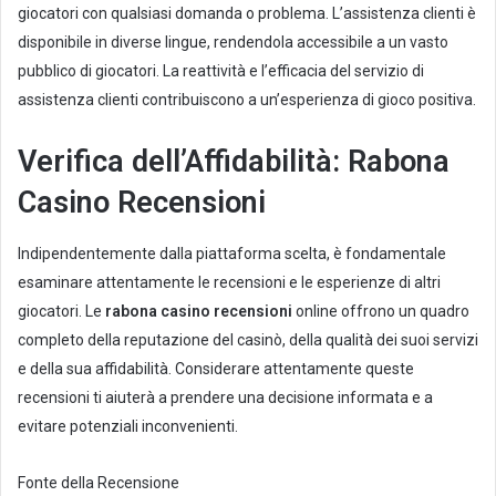
giocatori con qualsiasi domanda o problema. L’assistenza clienti è
disponibile in diverse lingue, rendendola accessibile a un vasto
pubblico di giocatori. La reattività e l’efficacia del servizio di
assistenza clienti contribuiscono a un’esperienza di gioco positiva.
Verifica dell’Affidabilità: Rabona
Casino Recensioni
Indipendentemente dalla piattaforma scelta, è fondamentale
esaminare attentamente le recensioni e le esperienze di altri
giocatori. Le
rabona casino recensioni
online offrono un quadro
completo della reputazione del casinò, della qualità dei suoi servizi
e della sua affidabilità. Considerare attentamente queste
recensioni ti aiuterà a prendere una decisione informata e a
evitare potenziali inconvenienti.
Fonte della Recensione