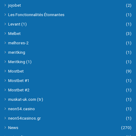
jojobet
(2)
Les Fonctionnalités Étonnantes
(1)
Levant (1)
(1)
Melbet
(3)
melhores-2
(1)
meritking
(1)
Meritking (1)
(1)
Mostbet
(9)
Mostbet #1
(1)
Mostbet #2
(1)
muskat-uk.com (tr)
(1)
neon54.casino
(1)
neon54casinos.gr
(1)
News
(270)