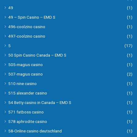
49
(1)
49 – Spin Casino – EMD S
(1)
496-coolzino casino
(1)
497-coolzino casino
(1)
5
(17)
50 Spin Casino Canada – EMD S
(1)
505-magius casino
(1)
507-magius casino
(2)
510 nine casino
(1)
515 alexander casino
(1)
54 Betty casino in Canada – EMD S
(1)
571 fatboss casino
(1)
578 aphrodite casino
(1)
58-Online casino deutschland
(1)