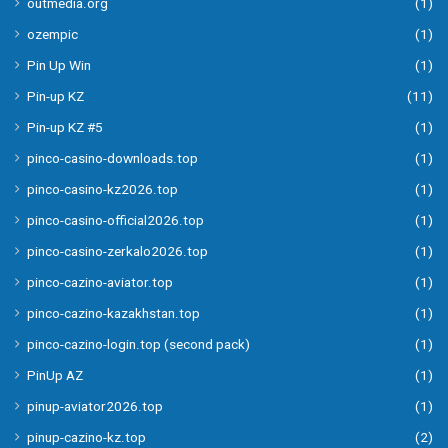
outmedia.org
(1)
ozempic
(1)
Pin Up Win
(1)
Pin-up KZ
(11)
Pin-up KZ #5
(1)
pinco-casino-downloads.top
(1)
pinco-casino-kz2026.top
(1)
pinco-casino-official2026.top
(1)
pinco-casino-zerkalo2026.top
(1)
pinco-cazino-aviator.top
(1)
pinco-cazino-kazakhstan.top
(1)
pinco-cazino-login.top (second pack)
(1)
PinUp AZ
(1)
pinup-aviator2026.top
(1)
pinup-cazino-kz.top
(2)