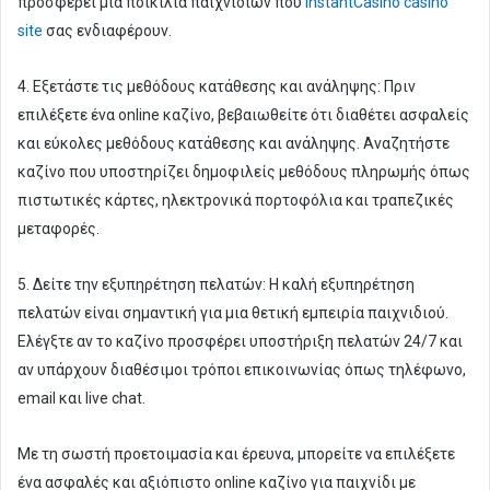
προσφέρει μια ποικιλία παιχνιδιών που
InstantCasino casino
site
σας ενδιαφέρουν.
4. Εξετάστε τις μεθόδους κατάθεσης και ανάληψης: Πριν
επιλέξετε ένα online καζίνο, βεβαιωθείτε ότι διαθέτει ασφαλείς
και εύκολες μεθόδους κατάθεσης και ανάληψης. Αναζητήστε
καζίνο που υποστηρίζει δημοφιλείς μεθόδους πληρωμής όπως
πιστωτικές κάρτες, ηλεκτρονικά πορτοφόλια και τραπεζικές
μεταφορές.
5. Δείτε την εξυπηρέτηση πελατών: Η καλή εξυπηρέτηση
πελατών είναι σημαντική για μια θετική εμπειρία παιχνιδιού.
Ελέγξτε αν το καζίνο προσφέρει υποστήριξη πελατών 24/7 και
αν υπάρχουν διαθέσιμοι τρόποι επικοινωνίας όπως τηλέφωνο,
email και live chat.
Με τη σωστή προετοιμασία και έρευνα, μπορείτε να επιλέξετε
ένα ασφαλές και αξιόπιστο online καζίνο για παιχνίδι με