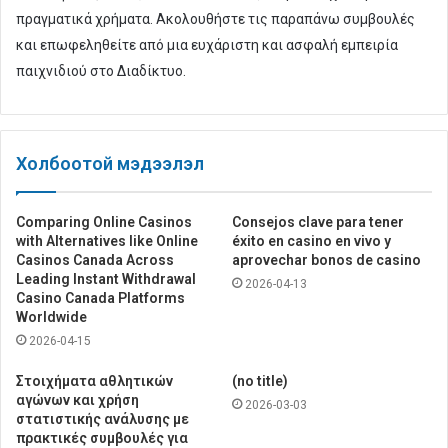
πραγματικά χρήματα. Ακολουθήστε τις παραπάνω συμβουλές
και επωφεληθείτε από μια ευχάριστη και ασφαλή εμπειρία
παιχνιδιού στο Διαδίκτυο.
Холбоотой мэдээлэл
Comparing Online Casinos
Consejos clave para tener
with Alternatives like Online
éxito en casino en vivo y
Casinos Canada Across
aprovechar bonos de casino
Leading Instant Withdrawal
2026-04-13
Casino Canada Platforms
Worldwide
2026-04-15
Στοιχήματα αθλητικών
(no title)
αγώνων και χρήση
2026-03-03
στατιστικής ανάλυσης με
πρακτικές συμβουλές για