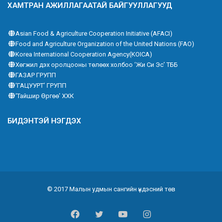
ХАМТРАН АЖИЛЛАГААТАЙ БАЙГУУЛЛАГУУД
Asian Food & Agriculture Cooperation Initiative (AFACI)
Food and Agriculture Organization of the United Nations (FAO)
Korea International Cooperation Agency(KOICA)
Хөгжил дэх оролцооны төлөөх холбоо ‘Жи Си Эс’ ТББ
ГАЗАР ГРУПП
‘ГАЦУУРТ’ ГРУПП
‘Тайшир Өргөө’ ХХК
БИДЭНТЭЙ НЭГДЭХ
© 2017 Малын удмын сангийн үндэсний төв
Facebook
Twitter
YouTube
Instagram