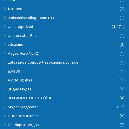
text test
(2)
umisushisandiego.com (tr)
(1)
Uncategorized
(1,471)
Uncrossable Rush
(1)
vdcasino
(2)
Vegas Hero NL (2)
(1)
zetcasinos.com.de + zet-casinos.com.de
(1)
а3-300
(1)
АУ 04.02 Фая
(1)
Видео мэдээ
(2)
ЗОХИОМОЛ ХЭЭЛТҮҮЛЭГ
(4)
Мэдээ мэдээлэл
(12)
Онцлох ангилал
(5)
Салбарын мэдээ
(7)