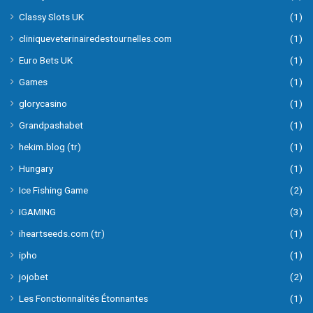
Classy Slots UK
(1)
cliniqueveterinairedestournelles.com
(1)
Euro Bets UK
(1)
Games
(1)
glorycasino
(1)
Grandpashabet
(1)
hekim.blog (tr)
(1)
Hungary
(1)
Ice Fishing Game
(2)
IGAMING
(3)
iheartseeds.com (tr)
(1)
ipho
(1)
jojobet
(2)
Les Fonctionnalités Étonnantes
(1)