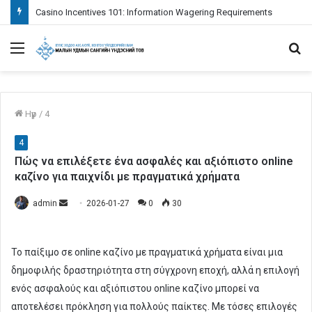
Casino Incentives 101: Information Wagering Requirements
Menu
S
fo
Нүүр
/
4
4
Πώς να επιλέξετε ένα ασφαλές και αξιόπιστο online
καζίνο για παιχνίδι με πραγματικά χρήματα
admin
S
2026-01-27
0
30
e
n
Το παίξιμο σε online καζίνο με πραγματικά χρήματα είναι μια
d
δημοφιλής δραστηριότητα στη σύγχρονη εποχή, αλλά η επιλογή
a
n
ενός ασφαλούς και αξιόπιστου online καζίνο μπορεί να
e
αποτελέσει πρόκληση για πολλούς παίκτες. Με τόσες επιλογές