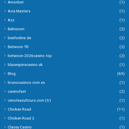
Amonbet
(1)
Avia Masters
(1)
Azz
(1)
Bahiscom
(2)
beefonline.de
(2)
Betwoon TR
(2)
betwoon-2026casino.top
(2)
blazespinscasino.uk
(1)
Blog
(65)
brunocasinos.com.es
(1)
casinofast
(2)
cenoteazultours.com (tr)
(1)
Chicken Road
(11)
Chicken Road 2
(1)
Classy Casino
(1)