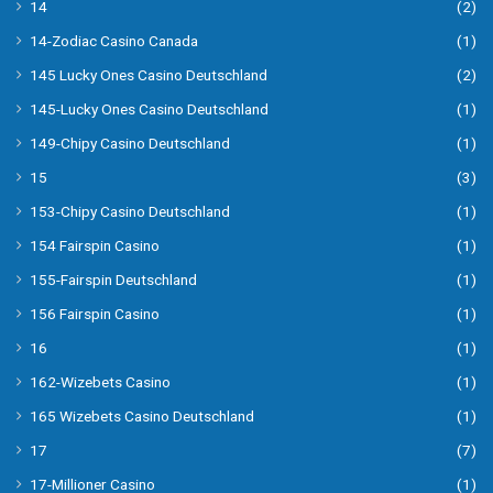
14
(2)
14-Zodiac Casino Canada
(1)
145 Lucky Ones Casino Deutschland
(2)
145-Lucky Ones Casino Deutschland
(1)
149-Chipy Casino Deutschland
(1)
15
(3)
153-Chipy Casino Deutschland
(1)
154 Fairspin Casino
(1)
155-Fairspin Deutschland
(1)
156 Fairspin Casino
(1)
16
(1)
162-Wizebets Casino
(1)
165 Wizebets Casino Deutschland
(1)
17
(7)
17-Millioner Casino
(1)