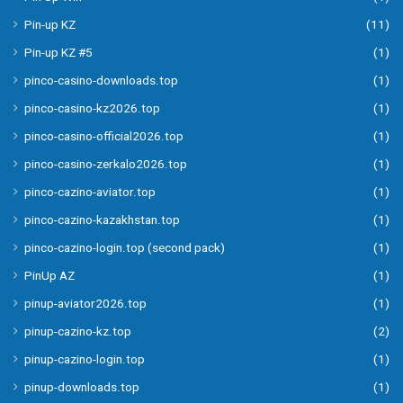
Pin-up KZ
(11)
Pin-up KZ #5
(1)
pinco-casino-downloads.top
(1)
pinco-casino-kz2026.top
(1)
pinco-casino-official2026.top
(1)
pinco-casino-zerkalo2026.top
(1)
pinco-cazino-aviator.top
(1)
pinco-cazino-kazakhstan.top
(1)
pinco-cazino-login.top (second pack)
(1)
PinUp AZ
(1)
pinup-aviator2026.top
(1)
pinup-cazino-kz.top
(2)
pinup-cazino-login.top
(1)
pinup-downloads.top
(1)