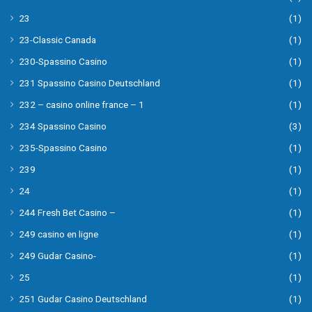
23
(1)
23-Classic Canada
(1)
230-Spassino Casino
(1)
231 Spassino Casino Deutschland
(1)
232 – casino online france – 1
(1)
234 Spassino Casino
(3)
235-Spassino Casino
(1)
239
(1)
24
(1)
244 Fresh Bet Casino –
(1)
249 casino en ligne
(1)
249 Gudar Casino-
(1)
25
(1)
251 Gudar Casino Deutschland
(1)