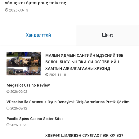
νέους και έμπειρους παίκτες
2026-03-13
Хандалттай
Шинэ
МАЛЫН УДМЫН САНГИЙН ҮНДЭСНИЙ ТӨВ
БОЛОН БНСУ-ЫН “ЖИ-СИ-ЭС” ТББ-ИЙН
ХАМТЫН АЖИЛЛАГААНЫ ХҮРЭЭНД
2021-11-10
Megaslot Casino Review
2026-02-02
VDcasino ile Sorunsuz Oyun Deneyimi: Giriş Sorunlarına Pratik Çözüm
2026-02-12
Pacific Spins Casino Sister Sites
2026-03-25
ХӨВРӨЛ ШИЛЖҮҮЛЭН СУУЛГАХ ГЭЖ ЮУ ВЭ?