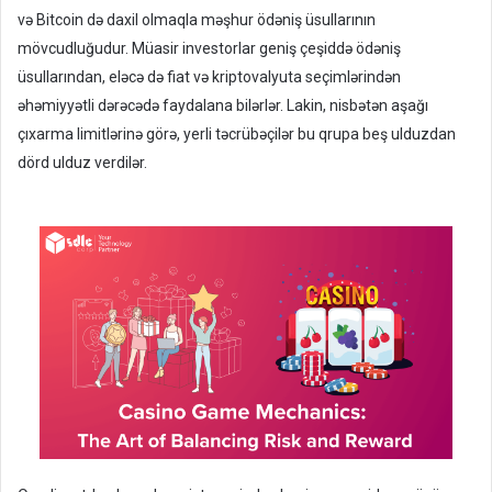
və Bitcoin də daxil olmaqla məşhur ödəniş üsullarının
mövcudluğudur. Müasir investorlar geniş çeşiddə ödəniş
üsullarından, eləcə də fiat və kriptovalyuta seçimlərindən
əhəmiyyətli dərəcədə faydalana bilərlər. Lakin, nisbətən aşağı
çıxarma limitlərinə görə, yerli təcrübəçilər bu qrupa beş ulduzdan
dörd ulduz verdilər.