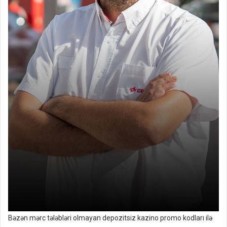
Bəzən mərc tələbləri olmayan depozitsiz kazino promo kodları ilə