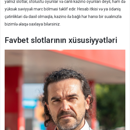
yalnız slotlar, stolüstü oyunlar və canlı kazino oyunları deyil, həm də
yüksək səviyyəli mərc bölməsi təklif edir. Hesab itkisi və ya ödəniş
çətinlikləri də daxil olmaqla, kazino ilə bağlı hər hansı bir sualınızla
bizimlə əlaqə saxlaya bilərsiniz.
Favbet slotlarının xüsusiyyətləri