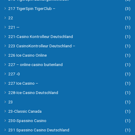
217 TigerSpin TigerClub –
(3)
22
(1)
221 —
(1)
221-Casino Kontrolleur Deutschland
(1)
223 CasinoKontrolleur Deutschland –
(1)
226 Ice Casino Online
(1)
227 – online casino buitenland
(1)
227 -0
(1)
227 Ice Casino –
(1)
228-Ice Casino Deutschland
(1)
23
(1)
23-Classic Canada
(1)
230-Spassino Casino
(1)
231 Spassino Casino Deutschland
(1)