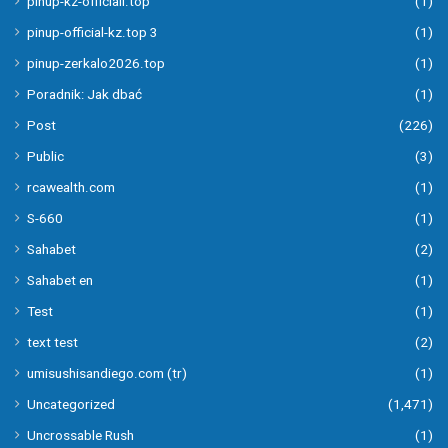
pinup-kz-officiall.top
(1)
pinup-official-kz.top 3
(1)
pinup-zerkalo2026.top
(1)
Poradnik: Jak dbać
(1)
Post
(226)
Public
(3)
rcawealth.com
(1)
S-660
(1)
Sahabet
(2)
Sahabet en
(1)
Test
(1)
text test
(2)
umisushisandiego.com (tr)
(1)
Uncategorized
(1,471)
Uncrossable Rush
(1)