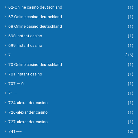
62-Online casino deutschland
(1)
67 Online casino deutschland
(1)
68 Online casino deutschland
(1)
698 Instant casino
(1)
699 Instant casino
(1)
7
(15)
70 Online casino deutschland
(1)
701 Instant casino
(1)
707 —-0
(1)
71 —
(1)
724-alexander casino
(1)
726-alexander casino
(1)
727-alexander casino
(1)
741—–
(2)