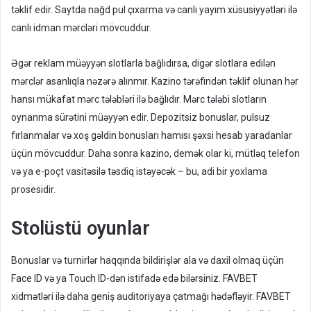
təklif edir. Saytda nağd pul çıxarma və canlı yayım xüsusiyyətləri ilə
canlı idman mərcləri mövcuddur.
Əgər reklam müəyyən slotlarla bağlıdırsa, digər slotlara edilən
mərclər asanlıqla nəzərə alınmır. Kazino tərəfindən təklif olunan hər
hansı mükafat mərc tələbləri ilə bağlıdır. Mərc tələbi slotların
oynanma sürətini müəyyən edir. Depozitsiz bonuslar, pulsuz
fırlanmalar və xoş gəldin bonusları hamısı şəxsi hesab yaradanlar
üçün mövcuddur. Daha sonra kazino, demək olar ki, mütləq telefon
və ya e-poçt vasitəsilə təsdiq istəyəcək – bu, adi bir yoxlama
prosesidir.
Stolüstü oyunlar
Bonuslar və turnirlər haqqında bildirişlər ala və daxil olmaq üçün
Face ID və ya Touch ID-dən istifadə edə bilərsiniz. FAVBET
xidmətləri ilə daha geniş auditoriyaya çatmağı hədəfləyir. FAVBET