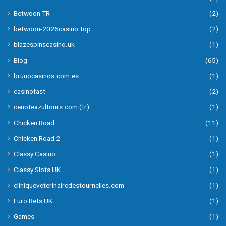
Betwoon TR
(2)
betwoon-2026casino.top
(2)
blazespinscasino.uk
(1)
Blog
(65)
brunocasinos.com.es
(1)
casinofast
(2)
cenoteazultours.com (tr)
(1)
Chicken Road
(11)
Chicken Road 2
(1)
Classy Casino
(1)
Classy Slots UK
(1)
cliniqueveterinairedestournelles.com
(1)
Euro Bets UK
(1)
Games
(1)