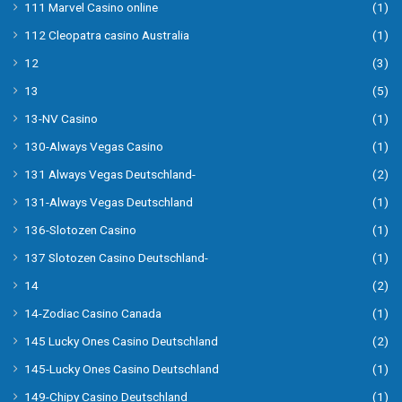
111 Marvel Casino online
(1)
112 Cleopatra casino Australia
(1)
12
(3)
13
(5)
13-NV Casino
(1)
130-Always Vegas Casino
(1)
131 Always Vegas Deutschland-
(2)
131-Always Vegas Deutschland
(1)
136-Slotozen Casino
(1)
137 Slotozen Casino Deutschland-
(1)
14
(2)
14-Zodiac Casino Canada
(1)
145 Lucky Ones Casino Deutschland
(2)
145-Lucky Ones Casino Deutschland
(1)
149-Chipy Casino Deutschland
(1)