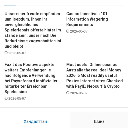
Unsereiner freude empfinden
Casino Incentives 101:
unnilseptium, Ihnen ihr
Information Wagering
unvergleichliches
Requirements
Spielerlebnis offerte hinter im
2026-05-07
stande sein, unser nach Die
Bedurfnisse zugeschnitten ist
und bleibt
2026-05-07
Fazit das Positive aspekte
Most useful Online casinos
weiters Empfehlungen je
Australia the real deal Money
nachfolgende Verwendung
2026: 5 Most readily useful
bei Paysafecard inoffizieller
Pokies Internet sites Checked
mitarbeiter Erreichbar
with PayID, Neosurf & Crypto
Spielcasino
2026-05-07
2026-05-07
Хандалттай
Шинэ