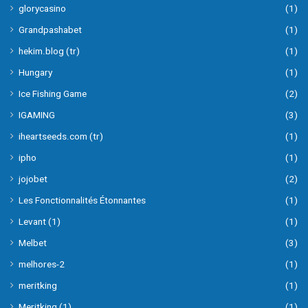
glorycasino
(1)
Grandpashabet
(1)
hekim.blog (tr)
(1)
Hungary
(1)
Ice Fishing Game
(2)
IGAMING
(3)
iheartseeds.com (tr)
(1)
ipho
(1)
jojobet
(2)
Les Fonctionnalités Étonnantes
(1)
Levant (1)
(1)
Melbet
(3)
melhores-2
(1)
meritking
(1)
Meritking (1)
(1)