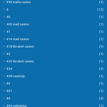
399 mafia casino
(1)
4
(12)
40
(1)
405 mad casino
(1)
41
(1)
414 mad casino
(1)
418 librabet casino
(1)
42
(1)
420 librabet casino
(1)
424
(1)
428-casinoly
(1)
43
(1)
431
(1)
44
(2)
442-onlyspins
(1)