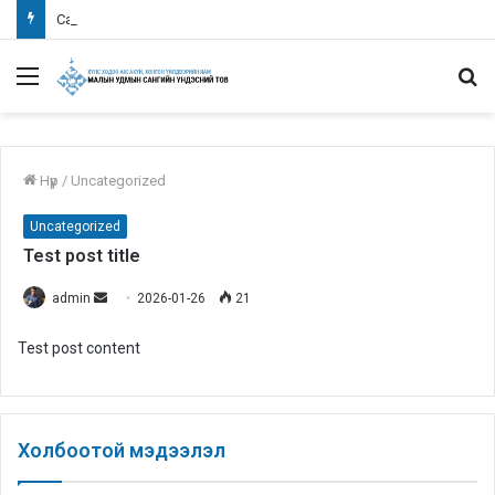
Casino Incentives 101: Information Wagering Requirements
Menu
S
fo
Нүүр
/
Uncategorized
Uncategorized
Test post title
admin
S
2026-01-26
21
e
Test post content
n
d
a
n
Холбоотой мэдээлэл
e
m