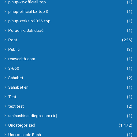
pinup-kz-officiall.top
(1)
pinup-official-kz.top 3
(1)
pinup-zerkalo2026.top
(1)
Poradnik: Jak dbać
(1)
Post
(226)
Public
(3)
rcawealth.com
(1)
S-660
(1)
Sahabet
(2)
Sahabet en
(1)
Test
(1)
text test
(2)
umisushisandiego.com (tr)
(1)
Uncategorized
(1,472)
Uncrossable Rush
(1)