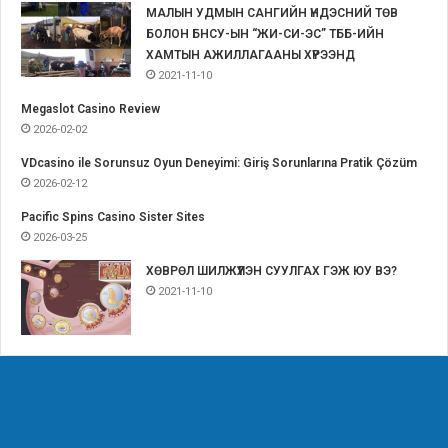
МАЛЫН УДМЫН САНГИЙН ҮНДЭСНИЙ ТӨВ
БОЛОН БНСУ-ЫН “ЖИ-СИ-ЭС” ТББ-ИЙН
ХАМТЫН АЖИЛЛАГААНЫ ХҮРЭЭНД
2021-11-10
Megaslot Casino Review
2026-02-02
VDcasino ile Sorunsuz Oyun Deneyimi: Giriş Sorunlarına Pratik Çözüm
2026-02-12
Pacific Spins Casino Sister Sites
2026-03-25
ХӨВРӨЛ ШИЛЖҮҮЛЭН СУУЛГАХ ГЭЖ ЮУ ВЭ?
2021-11-10