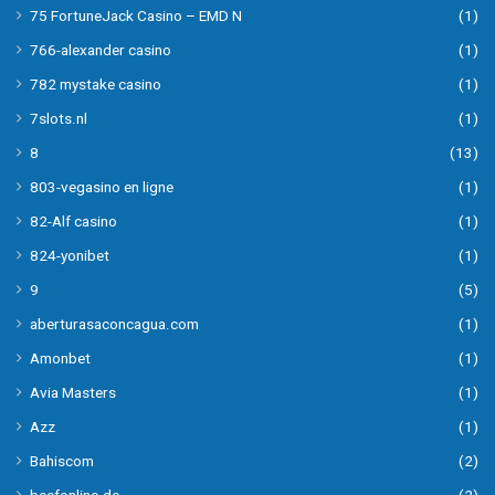
75 FortuneJack Casino – EMD N
(1)
766-alexander casino
(1)
782 mystake casino
(1)
7slots.nl
(1)
8
(13)
803-vegasino en ligne
(1)
82-Alf casino
(1)
824-yonibet
(1)
9
(5)
aberturasaconcagua.com
(1)
Amonbet
(1)
Avia Masters
(1)
Azz
(1)
Bahiscom
(2)