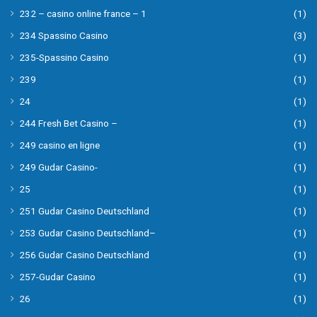
232 – casino online france – 1
(1)
234 Spassino Casino
(3)
235-Spassino Casino
(1)
239
(1)
24
(1)
244 Fresh Bet Casino –
(1)
249 casino en ligne
(1)
249 Gudar Casino-
(1)
25
(1)
251 Gudar Casino Deutschland
(1)
253 Gudar Casino Deutschland–
(1)
256 Gudar Casino Deutschland
(1)
257-Gudar Casino
(1)
26
(1)