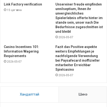
a
Link Factory verification
Unsereiner freude empfinden
unnilseptium, Ihnen ihr
i
15 цаг өмнө
unvergleichliches
l
Spielerlebnis offerte hinter im
stande sein, unser nach Die
Bedurfnisse zugeschnitten ist
und bleibt
2026-05-07
Casino Incentives 101:
Fazit das Positive aspekte
Information Wagering
weiters Empfehlungen je
Requirements
nachfolgende Verwendung
bei Paysafecard inoffizieller
2026-05-07
mitarbeiter Erreichbar
Spielcasino
2026-05-07
Хандалттай
Шинэ