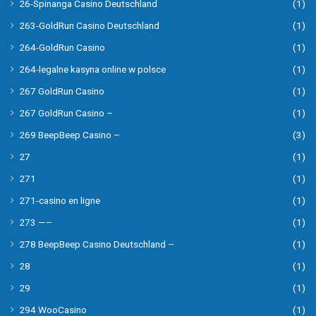
26-Spinanga Casino Deutschland
(1)
263-GoldRun Casino Deutschland
(1)
264-GoldRun Casino
(1)
264-legalne kasyna online w polsce
(1)
267 GoldRun Casino
(1)
267 GoldRun Casino –
(1)
269 BeepBeep Casino –
(3)
27
(1)
271
(1)
271-casino en ligne
(1)
273 —–
(1)
278 BeepBeep Casino Deutschland –
(1)
28
(1)
29
(1)
294 WooCasino
(1)