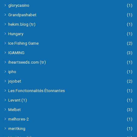
glorycasino
(1)
Grandpashabet
(1)
hekim.blog (tr)
(1)
Hungary
(1)
Ice Fishing Game
(2)
IGAMING
(3)
iheartseeds.com (tr)
(1)
ipho
(1)
jojobet
(2)
Les Fonctionnalités Étonnantes
(1)
Levant (1)
(1)
Melbet
(3)
melhores-2
(1)
meritking
(1)