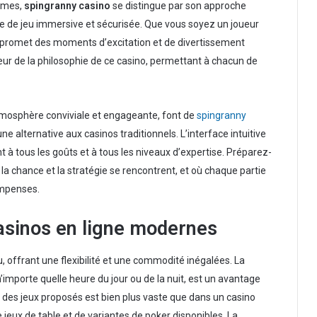
ormes,
spingranny casino
se distingue par son approche
e de jeu immersive et sécurisée. Que vous soyez un joueur
 promet des moments d’excitation et de divertissement
 cœur de la philosophie de ce casino, permettant à chacun de
tmosphère conviviale et engageante, font de
spingranny
ne alternative aux casinos traditionnels. L’interface intuitive
t à tous les goûts et à tous les niveaux d’expertise. Préparez-
a chance et la stratégie se rencontrent, et où chaque partie
ompenses.
casinos en ligne modernes
, offrant une flexibilité et une commodité inégalées. La
 n’importe quelle heure du jour ou de la nuit, est un avantage
 des jeux proposés est bien plus vaste que dans un casino
jeux de table et de variantes de poker disponibles. La