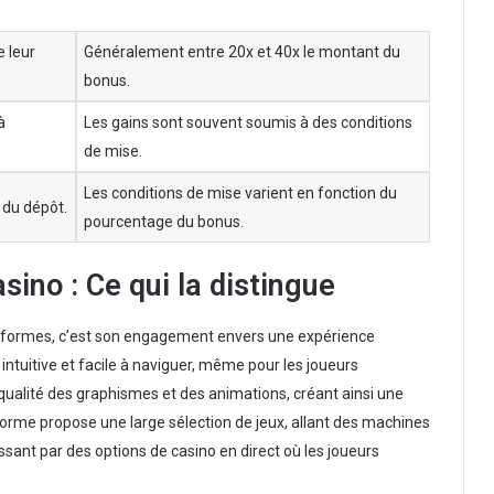
 leur
Généralement entre 20x et 40x le montant du
bonus.
à
Les gains sont souvent soumis à des conditions
de mise.
Les conditions de mise varient en fonction du
 du dépôt.
pourcentage du bonus.
ino : Ce qui la distingue
eformes, c’est son engagement envers une expérience
 intuitive et facile à naviguer, même pour les joueurs
 qualité des graphismes et des animations, créant ainsi une
forme propose une large sélection de jeux, allant des machines
sant par des options de casino en direct où les joueurs