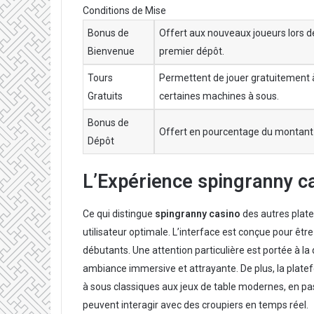
Conditions de Mise
Bonus de
Offert aux nouveaux joueurs lors de
Bienvenue
premier dépôt.
Tours
Permettent de jouer gratuitement 
Gratuits
certaines machines à sous.
Bonus de
Offert en pourcentage du montant
Dépôt
L’Expérience spingranny cas
Ce qui distingue
spingranny casino
des autres plat
utilisateur optimale. L’interface est conçue pour être
débutants. Une attention particulière est portée à la
ambiance immersive et attrayante. De plus, la plate
à sous classiques aux jeux de table modernes, en pas
peuvent interagir avec des croupiers en temps réel.