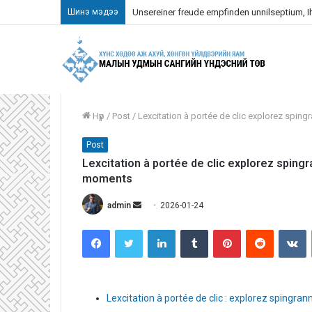
Шинэ мэдээ
Unsereiner freude empfinden unnilseptium, Ihn
Нүүр
/
Post
/
Lexcitation à portée de clic explorez spin
Post
Lexcitation à portée de clic explorez sping
moments
admin
S
2026-01-24
e
Facebook
Twitter
LinkedIn
Tumblr
Pinterest
Reddit
VKontakte
n
d
a
n
Lexcitation à portée de clic : explorez spingr
e