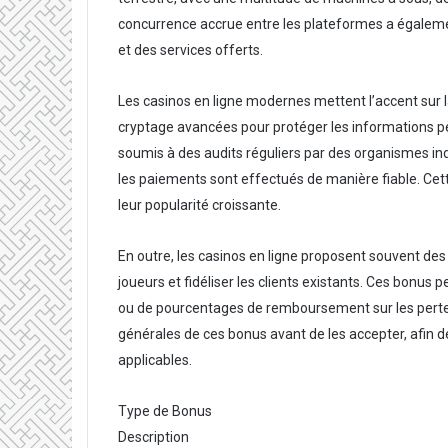
concurrence accrue entre les plateformes a égalemen
et des services offerts.
Les casinos en ligne modernes mettent l’accent sur la
cryptage avancées pour protéger les informations per
soumis à des audits réguliers par des organismes ind
les paiements sont effectués de manière fiable. Cett
leur popularité croissante.
En outre, les casinos en ligne proposent souvent des
joueurs et fidéliser les clients existants. Ces bonus 
ou de pourcentages de remboursement sur les pertes. 
générales de ces bonus avant de les accepter, afin d
applicables.
Type de Bonus
Description