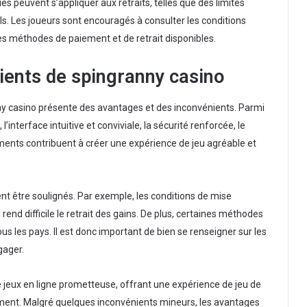
es peuvent s’appliquer aux retraits, telles que des limites
s. Les joueurs sont encouragés à consulter les conditions
les méthodes de paiement et de retrait disponibles.
ients de spingranny casino
y casino présente des avantages et des inconvénients. Parmi
l’interface intuitive et conviviale, la sécurité renforcée, le
léments contribuent à créer une expérience de jeu agréable et
t être soulignés. Par exemple, les conditions de mise
end difficile le retrait des gains. De plus, certaines méthodes
s les pays. Il est donc important de bien se renseigner sur les
gager.
jeux en ligne prometteuse, offrant une expérience de jeu de
sement. Malgré quelques inconvénients mineurs, les avantages