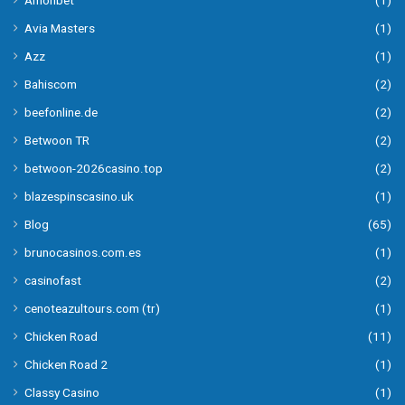
Avia Masters
(1)
Azz
(1)
Bahiscom
(2)
beefonline.de
(2)
Betwoon TR
(2)
betwoon-2026casino.top
(2)
blazespinscasino.uk
(1)
Blog
(65)
brunocasinos.com.es
(1)
casinofast
(2)
cenoteazultours.com (tr)
(1)
Chicken Road
(11)
Chicken Road 2
(1)
Classy Casino
(1)