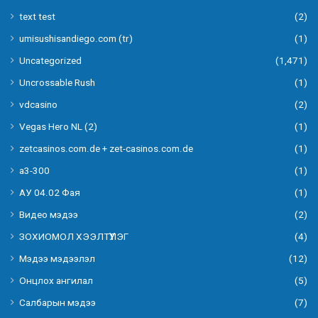
text test
(2)
umisushisandiego.com (tr)
(1)
Uncategorized
(1,471)
Uncrossable Rush
(1)
vdcasino
(2)
Vegas Hero NL (2)
(1)
zetcasinos.com.de + zet-casinos.com.de
(1)
а3-300
(1)
АУ 04.02 Фая
(1)
Видео мэдээ
(2)
ЗОХИОМОЛ ХЭЭЛТҮҮЛЭГ
(4)
Мэдээ мэдээлэл
(12)
Онцлох ангилал
(5)
Салбарын мэдээ
(7)