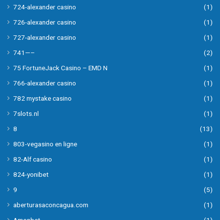
724-alexander casino
(1)
726-alexander casino
(1)
727-alexander casino
(1)
741—–
(2)
75 FortuneJack Casino – EMD N
(1)
766-alexander casino
(1)
782 mystake casino
(1)
7slots.nl
(1)
8
(13)
803-vegasino en ligne
(1)
82-Alf casino
(1)
824-yonibet
(1)
9
(5)
aberturasaconcagua.com
(1)
Amonbet
(1)