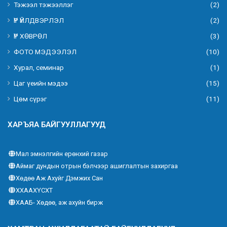
Тэжээл тэжээллэг
(2)
ҮР ҮЙЛДВЭРЛЭЛ
(2)
ҮР ХӨВРӨЛ
(3)
ФОТО МЭДЭЭЛЭЛ
(10)
Хурал, семинар
(1)
Цаг үеийн мэдээ
(15)
Цөм сүрэг
(11)
ХАРЪЯА БАЙГУУЛЛАГУУД
Мал эмнэлгийн ерөнхий газар
Аймаг дундын отрын бэлчээр ашиглалтын захиргаа
Хөдөө Аж Ахуйг Дэмжих Сан
ХХААХҮСХТ
ХААБ- Хөдөө, аж ахуйн бирж