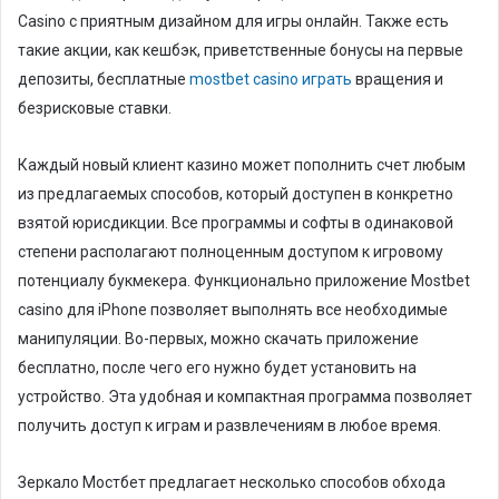
m
Casino с приятным дизайном для игры онлайн. Также есть
a
такие акции, как кешбэк, приветственные бонусы на первые
i
депозиты, бесплатные
mostbet casino играть
вращения и
l
безрисковые ставки.
Каждый новый клиент казино может пополнить счет любым
из предлагаемых способов, который доступен в конкретно
взятой юрисдикции. Все программы и софты в одинаковой
степени располагают полноценным доступом к игровому
потенциалу букмекера. Функционально приложение Моstbet
casino для iPhone позволяет выполнять все необходимые
манипуляции. Во-первых, можно скачать приложение
бесплатно, после чего его нужно будет установить на
устройство. Эта удобная и компактная программа позволяет
получить доступ к играм и развлечениям в любое время.
Зеркало Мостбет предлагает несколько способов обхода