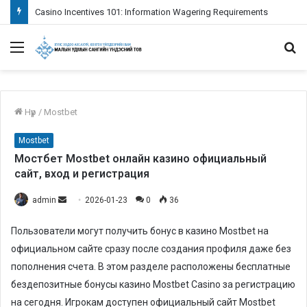
Casino Incentives 101: Information Wagering Requirements
Menu
S
fo
Нүүр
/
Mostbet
Mostbet
Мостбет Mostbet онлайн казино официальный
сайт, вход и регистрация
admin
S
2026-01-23
0
36
e
Пользователи могут получить бонус в казино Mostbet на
n
официальном сайте сразу после создания профиля даже без
d
пополнения счета. В этом разделе расположены бесплатные
a
n
бездепозитные бонусы казино Mostbet Casino за регистрацию
e
на сегодня. Игрокам доступен официальный сайт Mostbet