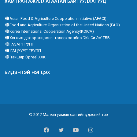
ХАМТРАН АЖИЛЛАГААТАЙ БАЙГУУЛЛАГУУД
Asian Food & Agriculture Cooperation Initiative (AFACI)
Food and Agriculture Organization of the United Nations (FAO)
Korea International Cooperation Agency(KOICA)
Хөгжил дэх оролцооны төлөөх холбоо ‘Жи Си Эс’ ТББ
ГАЗАР ГРУПП
‘ГАЦУУРТ’ ГРУПП
‘Тайшир Өргөө’ ХХК
БИДЭНТЭЙ НЭГДЭХ
© 2017 Малын удмын сангийн үндэсний төв
Facebook
Twitter
YouTube
Instagram