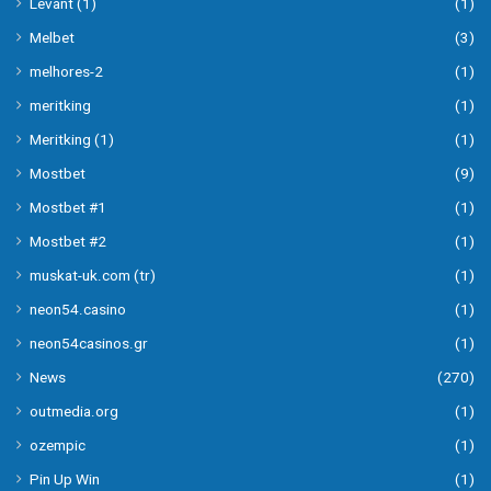
Levant (1)
(1)
Melbet
(3)
melhores-2
(1)
meritking
(1)
Meritking (1)
(1)
Mostbet
(9)
Mostbet #1
(1)
Mostbet #2
(1)
muskat-uk.com (tr)
(1)
neon54.casino
(1)
neon54casinos.gr
(1)
News
(270)
outmedia.org
(1)
ozempic
(1)
Pin Up Win
(1)