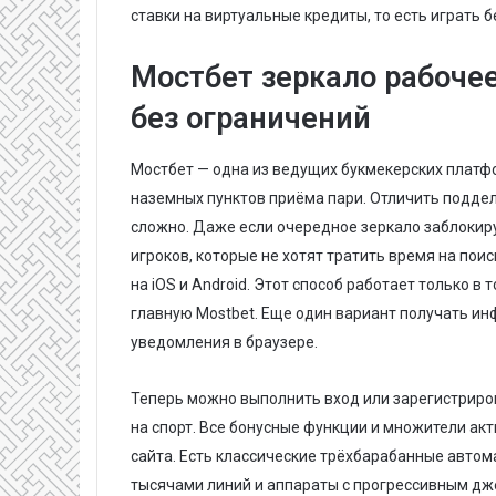
ставки на виртуальные кредиты, то есть играть б
Мостбет зеркало рабоче
без ограничений
Мостбет — одна из ведущих букмекерских платф
наземных пунктов приёма пари. Отличить поддел
сложно. Даже если очередное зеркало заблокирую
игроков, которые не хотят тратить время на пои
на iOS и Android. Этот способ работает только в 
главную Mostbet. Еще один вариант получать ин
уведомления в браузере.
Теперь можно выполнить вход или зарегистрирова
на спорт. Все бонусные функции и множители акт
сайта. Есть классические трёхбарабанные автом
тысячами линий и аппараты с прогрессивным дж