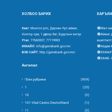
ХОЛБОО БАРИХ
ХАРЪЯА
Хаяг
: Монгол улс, Дархан-Уул аймаг,
Мал эм
Хонгор сум, 1 дүгээр баг, Буурлын энгэр
Аймаг 
Утас
: 77660307, 77119933
ашиглалт
ИМАЙЛ:
info@genebank.gov.mn
Хөдөө 
ВЭБ САЙТ:
http://genebank.gov.mn/
ХХААХ
ХААБ- 
Ангилал
! Без рубрики
(939)
1
(25)
10
(3)
101-Vlad Casino Deutschland
(1)
11
(3)