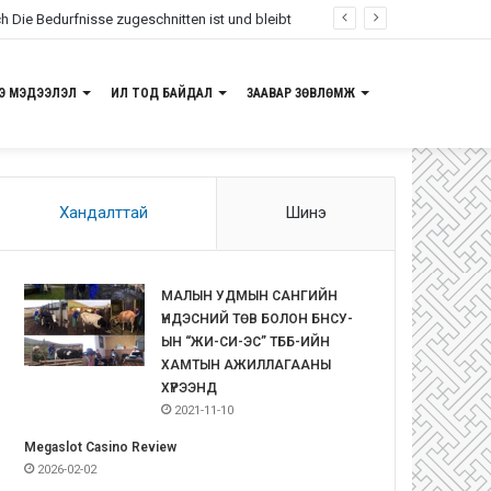
ch Die Bedurfnisse zugeschnitten ist und bleibt
Э МЭДЭЭЛЭЛ
ИЛ ТОД БАЙДАЛ
ЗААВАР ЗӨВЛӨМЖ
Хандалттай
Шинэ
МАЛЫН УДМЫН САНГИЙН
ҮНДЭСНИЙ ТӨВ БОЛОН БНСУ-
ЫН “ЖИ-СИ-ЭС” ТББ-ИЙН
ХАМТЫН АЖИЛЛАГААНЫ
ХҮРЭЭНД
2021-11-10
Megaslot Casino Review
2026-02-02