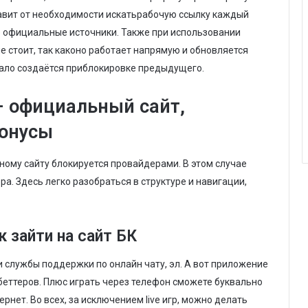
авит от необходимости искатьрабочую ссылку каждый
ко официальные источники. Также при использовании
 стоит, так каконо работает напрямую и обновляется
кало создаётся приблокировке предыдущего.
– официальный сайт,
бонусы
ному сайту блокируется провайдерами. В этом случае
. Здесь легко разобраться в структуре и навигации,
 зайти на сайт БК
и службы поддержки по онлайн чату, эл. А вот приложение
беттеров. Плюс играть через телефон сможете буквально
рнет. Во всех, за исключением live игр, можно делать