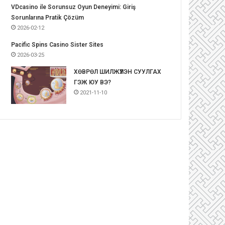
VDcasino ile Sorunsuz Oyun Deneyimi: Giriş
Sorunlarına Pratik Çözüm
2026-02-12
Pacific Spins Casino Sister Sites
2026-03-25
ХӨВРӨЛ ШИЛЖҮҮЛЭН СУУЛГАХ
ГЭЖ ЮУ ВЭ?
2021-11-10