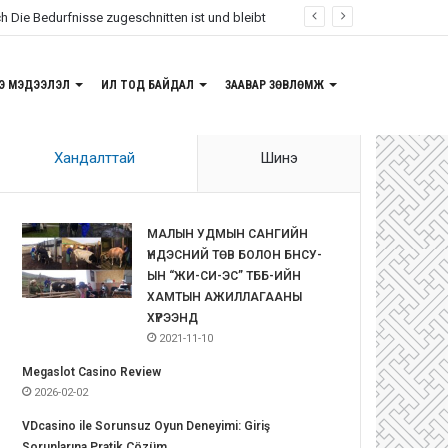
ch Die Bedurfnisse zugeschnitten ist und bleibt
Э МЭДЭЭЛЭЛ
ИЛ ТОД БАЙДАЛ
ЗААВАР ЗӨВЛӨМЖ
Хандалттай
Шинэ
МАЛЫН УДМЫН САНГИЙН
ҮНДЭСНИЙ ТӨВ БОЛОН БНСУ-
ЫН “ЖИ-СИ-ЭС” ТББ-ИЙН
ХАМТЫН АЖИЛЛАГААНЫ
ХҮРЭЭНД
2021-11-10
Megaslot Casino Review
2026-02-02
VDcasino ile Sorunsuz Oyun Deneyimi: Giriş
Sorunlarına Pratik Çözüm