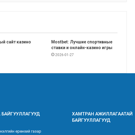
й сайт казино
Mostbet: Лучшие спортивные
ставки и онлайн-казино игры
2026-01-27
 БАЙГУУЛЛАГУУД
ХАМТРАН АЖИЛЛАГААТАЙ
БАЙГУУЛЛАГУУД
нэлгийн ерөнхий газар