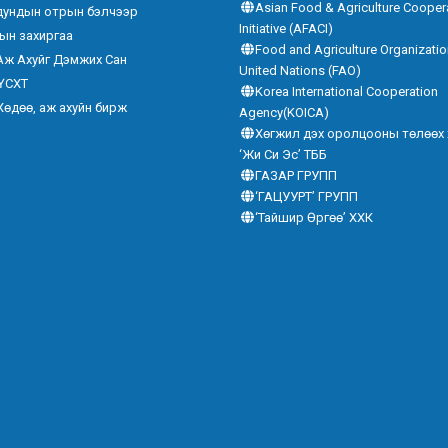
Asian Food & Agriculture Cooper
дундын отрын бэлчээр
Initiative (AFACI)
ын захиргаа
Food and Agriculture Organizatio
Аж Ахуйг Дэмжих Сан
United Nations (FAO)
ҮСХТ
Korea International Cooperation
Хөдөө, аж ахуйн бирж
Agency(KOICA)
Хөгжил дэх оролцооны төлөөх
‘Жи Си Эс’ ТББ
ГАЗАР ГРУПП
‘ГАЦУУРТ’ ГРУПП
‘Тайшир Өргөө’ ХХК