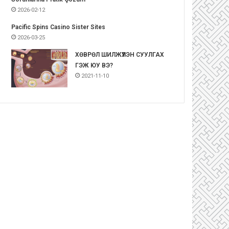
2026-02-12
Pacific Spins Casino Sister Sites
2026-03-25
ХӨВРӨЛ ШИЛЖҮҮЛЭН СУУЛГАХ
ГЭЖ ЮУ ВЭ?
2021-11-10