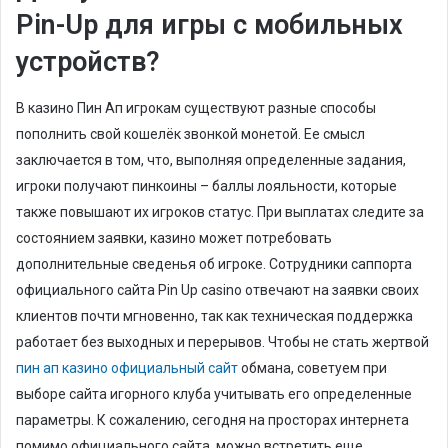
Pin-Up для игры с мобильных
устройств?
В казино Пин Ап игрокам существуют разные способы
пополнить свой кошелёк звонкой монетой. Ее смысл
заключается в том, что, выполняя определенные задания,
игроки получают пинкоины – баллы лояльности, которые
также повышают их игроков статус. При выплатах следите за
состоянием заявки, казино может потребовать
дополнительные сведенья об игроке. Сотрудники саппорта
официального сайта Pin Up casino отвечают на заявки своих
клиентов почти мгновенно, так как техническая поддержка
работает без выходных и перерывов. Чтобы не стать жертвой
пин ап казино официальный сайт
обмана, советуем при
выборе сайта игорного клуба учитывать его определенные
параметры. К сожалению, сегодня на просторах интернета
помимо официального сайта, можно встретить еще