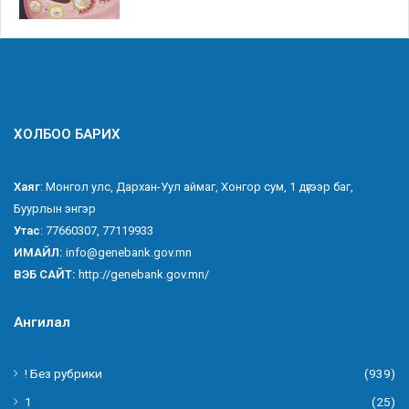
ХОЛБОО БАРИХ
Хаяг
: Монгол улс, Дархан-Уул аймаг, Хонгор сум, 1 дүгээр баг,
Буурлын энгэр
Утас
: 77660307, 77119933
ИМАЙЛ:
info@genebank.gov.mn
ВЭБ САЙТ:
http://genebank.gov.mn/
Ангилал
! Без рубрики
(939)
1
(25)