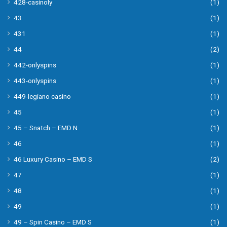
428-casinoly
(1)
43
(1)
431
(1)
44
(2)
442-onlyspins
(1)
443-onlyspins
(1)
449-legiano casino
(1)
45
(1)
45 – Snatch – EMD N
(1)
46
(1)
46 Luxury Casino – EMD S
(2)
47
(1)
48
(1)
49
(1)
49 – Spin Casino – EMD S
(1)