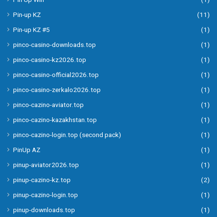
Pin-up KZ
(11)
Pin-up KZ #5
(1)
pinco-casino-downloads.top
(1)
pinco-casino-kz2026.top
(1)
pinco-casino-official2026.top
(1)
pinco-casino-zerkalo2026.top
(1)
pinco-cazino-aviator.top
(1)
pinco-cazino-kazakhstan.top
(1)
pinco-cazino-login.top (second pack)
(1)
PinUp AZ
(1)
pinup-aviator2026.top
(1)
pinup-cazino-kz.top
(2)
pinup-cazino-login.top
(1)
pinup-downloads.top
(1)