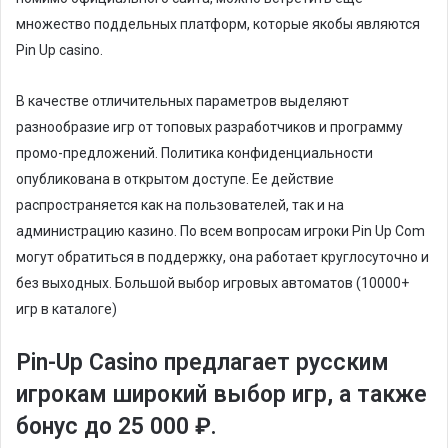
множество поддельных платформ, которые якобы являются
Pin Up casino.
В качестве отличительных параметров выделяют
разнообразие игр от топовых разработчиков и программу
промо-предложений. Политика конфиденциальности
опубликована в открытом доступе. Ее действие
распространяется как на пользователей, так и на
администрацию казино. По всем вопросам игроки Pin Up Com
могут обратиться в поддержку, она работает круглосуточно и
без выходных. Большой выбор игровых автоматов (10000+
игр в каталоге)
Pin-Up Casino предлагает русским
игрокам широкий выбор игр, а также
бонус до 25 000 ₽.