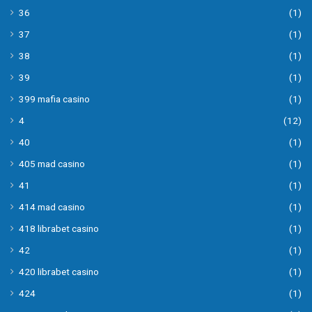
36
(1)
37
(1)
38
(1)
39
(1)
399 mafia casino
(1)
4
(12)
40
(1)
405 mad casino
(1)
41
(1)
414 mad casino
(1)
418 librabet casino
(1)
42
(1)
420 librabet casino
(1)
424
(1)