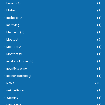
Levant (1)
(1)
Melbet
(3)
melhores-2
(1)
meritking
(1)
Meritking (1)
(1)
Mostbet
(9)
Mostbet #1
(1)
Mostbet #2
(1)
muskat-uk.com (tr)
(1)
neon54.casino
(1)
neon54casinos.gr
(1)
News
(270)
outmedia.org
(1)
ozempic
(1)
Pin Up Win
(1)