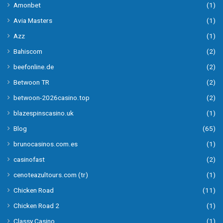
Amonbet
(1)
Avia Masters
(1)
Azz
(1)
Bahiscom
(2)
beefonline.de
(2)
Betwoon TR
(2)
betwoon-2026casino.top
(2)
blazespinscasino.uk
(1)
Blog
(65)
brunocasinos.com.es
(1)
casinofast
(2)
cenoteazultours.com (tr)
(1)
Chicken Road
(11)
Chicken Road 2
(1)
Classy Casino
(1)