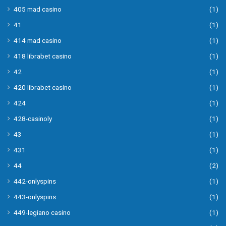
405 mad casino
(1)
41
(1)
414 mad casino
(1)
418 librabet casino
(1)
42
(1)
420 librabet casino
(1)
424
(1)
428-casinoly
(1)
43
(1)
431
(1)
44
(2)
442-onlyspins
(1)
443-onlyspins
(1)
449-legiano casino
(1)