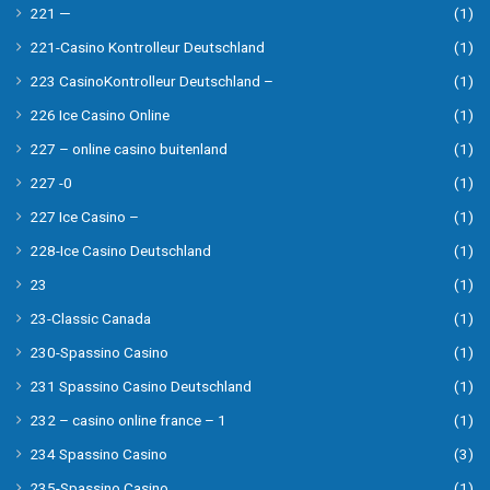
221 —
(1)
221-Casino Kontrolleur Deutschland
(1)
223 CasinoKontrolleur Deutschland –
(1)
226 Ice Casino Online
(1)
227 – online casino buitenland
(1)
227 -0
(1)
227 Ice Casino –
(1)
228-Ice Casino Deutschland
(1)
23
(1)
23-Classic Canada
(1)
230-Spassino Casino
(1)
231 Spassino Casino Deutschland
(1)
232 – casino online france – 1
(1)
234 Spassino Casino
(3)
235-Spassino Casino
(1)