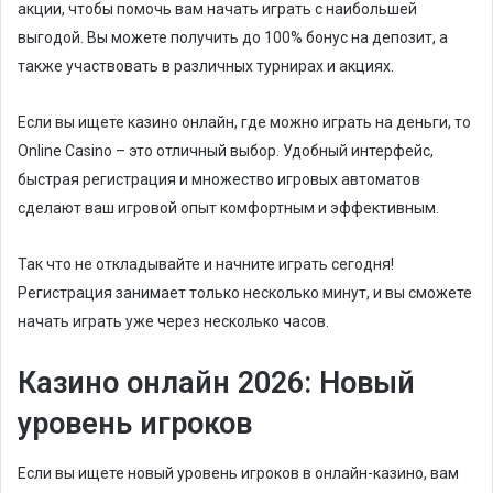
акции, чтобы помочь вам начать играть с наибольшей
выгодой. Вы можете получить до 100% бонус на депозит, а
также участвовать в различных турнирах и акциях.
Если вы ищете казино онлайн, где можно играть на деньги, то
Online Casino – это отличный выбор. Удобный интерфейс,
быстрая регистрация и множество игровых автоматов
сделают ваш игровой опыт комфортным и эффективным.
Так что не откладывайте и начните играть сегодня!
Регистрация занимает только несколько минут, и вы сможете
начать играть уже через несколько часов.
Казино онлайн 2026: Новый
уровень игроков
Если вы ищете новый уровень игроков в онлайн-казино, вам