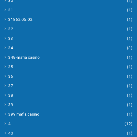
30
(1)
31
(1)
31862 05.02
(1)
32
(1)
33
(1)
34
(3)
348-mafia casino
(1)
35
(1)
36
(1)
37
(1)
38
(1)
39
(1)
399 mafia casino
(1)
4
(12)
40
(1)