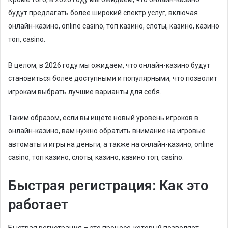
будут предлагать более широкий спектр услуг, включая
онлайн-казино, online casino, топ казино, слоты, казино, казино
топ, casino.
В целом, в 2026 году мы ожидаем, что онлайн-казино будут
становиться более доступными и популярными, что позволит
игрокам выбрать лучшие варианты для себя.
Таким образом, если вы ищете новый уровень игроков в
онлайн-казино, вам нужно обратить внимание на игровые
автоматы и игры на деньги, а также на онлайн-казино, online
casino, топ казино, слоты, казино, казино топ, casino.
Быстрая регистрация: Как это
работает
Быстрая регистрация – это процесс, который позволяет