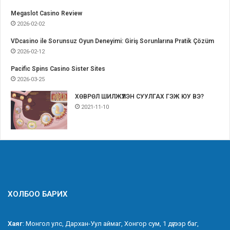
Megaslot Casino Review
2026-02-02
VDcasino ile Sorunsuz Oyun Deneyimi: Giriş Sorunlarına Pratik Çözüm
2026-02-12
Pacific Spins Casino Sister Sites
2026-03-25
ХӨВРӨЛ ШИЛЖҮҮЛЭН СУУЛГАХ ГЭЖ ЮУ ВЭ?
2021-11-10
ХОЛБОО БАРИХ
Хаяг
: Монгол улс, Дархан-Уул аймаг, Хонгор сум, 1 дүгээр баг,