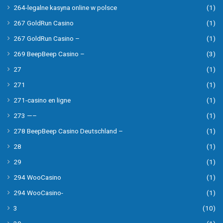
264-legalne kasyna online w polsce
(1)
267 GoldRun Casino
(1)
267 GoldRun Casino –
(1)
269 BeepBeep Casino –
(3)
27
(1)
271
(1)
271-casino en ligne
(1)
273 —–
(1)
278 BeepBeep Casino Deutschland –
(1)
28
(1)
29
(1)
294 WooCasino
(1)
294 WooCasino-
(1)
3
(10)