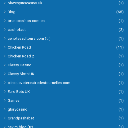
blazespinscasino.uk
(1)
Blog
(65)
brunocasinos.com.es
(1)
casinofast
(2)
cenoteazultours.com (tr)
(1)
Chicken Road
(11)
Chicken Road 2
(1)
Classy Casino
(1)
Classy Slots UK
(1)
cliniqueveterinairedestournelles.com
(1)
Euro Bets UK
(1)
Games
(1)
glorycasino
(1)
Grandpashabet
(1)
hekim.blog (tr)
(1)