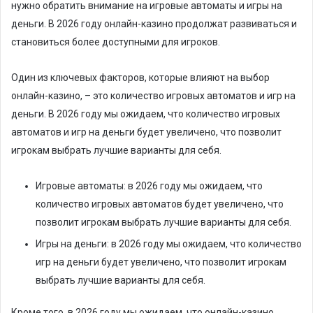
нужно обратить внимание на игровые автоматы и игры на
деньги. В 2026 году онлайн-казино продолжат развиваться и
становиться более доступными для игроков.
Один из ключевых факторов, которые влияют на выбор
онлайн-казино, – это количество игровых автоматов и игр на
деньги. В 2026 году мы ожидаем, что количество игровых
автоматов и игр на деньги будет увеличено, что позволит
игрокам выбрать лучшие варианты для себя.
Игровые автоматы: в 2026 году мы ожидаем, что
количество игровых автоматов будет увеличено, что
позволит игрокам выбрать лучшие варианты для себя.
Игры на деньги: в 2026 году мы ожидаем, что количество
игр на деньги будет увеличено, что позволит игрокам
выбрать лучшие варианты для себя.
Кроме того, в 2026 году мы ожидаем, что онлайн-казино