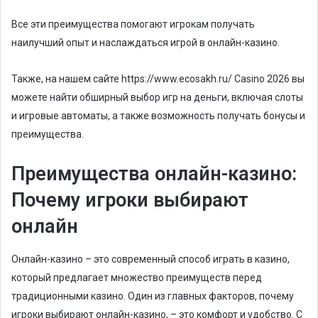
Все эти преимущества помогают игрокам получать
наилучший опыт и наслаждаться игрой в онлайн-казино.
Также, на нашем сайте https://www.ecosakh.ru/ Casino 2026 вы
можете найти обширный выбор игр на деньги, включая слоты
и игровые автоматы, а также возможность получать бонусы и
преимущества.
Преимущества онлайн-казино:
Почему игроки выбирают
онлайн
Онлайн-казино – это современный способ играть в казино,
который предлагает множество преимуществ перед
традиционными казино. Один из главных факторов, почему
игроки выбирают онлайн-казино, – это комфорт и удобство. С