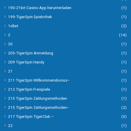
190-21bit Casino App herunterladen
(1)
199-TigerSpin Spielothek
(1)
1xBet
(2)
2
(14)
20
(1)
205-TigerSpin Anmeldung
(1)
209 TigerSpin Handy
(1)
21
(1)
211 TigerSpin Willkommensbonus–
(1)
212 TigerSpin Freispiele
(1)
215 TigerSpin Zahlungsmethoden-
(1)
215 TigerSpin Zahlungsmethoden–
(2)
217 TigerSpin TigerClub –
(3)
22
(1)