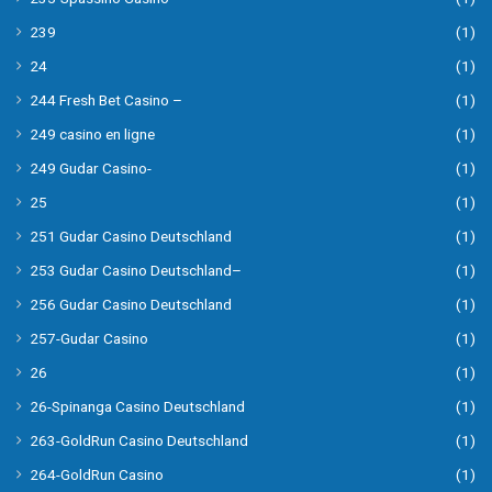
239
(1)
24
(1)
244 Fresh Bet Casino –
(1)
249 casino en ligne
(1)
249 Gudar Casino-
(1)
25
(1)
251 Gudar Casino Deutschland
(1)
253 Gudar Casino Deutschland–
(1)
256 Gudar Casino Deutschland
(1)
257-Gudar Casino
(1)
26
(1)
26-Spinanga Casino Deutschland
(1)
263-GoldRun Casino Deutschland
(1)
264-GoldRun Casino
(1)