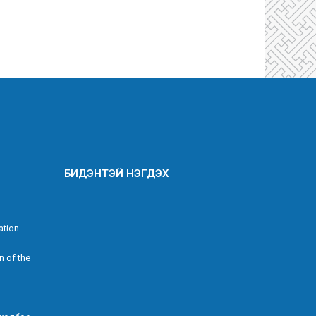
БИДЭНТЭЙ НЭГДЭХ
ation
n of the