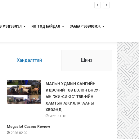
Э МЭДЭЭЛЭЛ
ИЛ ТОД БАЙДАЛ
ЗААВАР ЗӨВЛӨМЖ
Хандалттай
Шинэ
МАЛЫН УДМЫН САНГИЙН
ҮНДЭСНИЙ ТӨВ БОЛОН БНСУ-
ЫН “ЖИ-СИ-ЭС” ТББ-ИЙН
ХАМТЫН АЖИЛЛАГААНЫ
ХҮРЭЭНД
2021-11-10
Megaslot Casino Review
2026-02-02