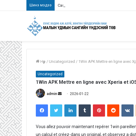
Шинэ мэдээ
Casino Incentives 101: Information Wagerin
Нүүр
/
Uncategorized
/
1Win APK Mettre en ligne avec Xp
Uncategorized
1Win APK Mettre en ligne avec Xperia et iO
admin
S
2026-01-22
e
Facebook
Twitter
LinkedIn
Tumblr
Pinterest
Reddit
VKontakte
n
d
a
Vous allez pouvoir maintenant repérer 1win pareil
n
un calcul et créez-dans un original, et observez a di