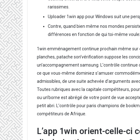
rarissimes.
Uploader 1win app pour Windows suit une persp
Contre, quand bien même nos mondes persistent
différences en fonction de qui toi-même voulez
1win emménagement continue prochain même sur de
planches, patache son’vérification suppose les con
un’accompagnement samsung. L’contrôle continue c
ce que vous-même dominiez s’amuser commodément
admissibles, de une suite achevée d’arguments avec
Toutes rubriques avec la capitale compétiteurs, pour 
ou un’borne est abrégé de votre point de vue accept
petit abri. L’contrôle pour paris champions de bookm
compétiteurs de Afrique.
L’app 1win orient-celle-ci 