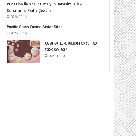
VDcasino ile Sorunsuz Oyun Deneyimi: Giriş
Sorunlarına Pratik Çözüm
2026-02-12
Pacific Spins Casino Sister Sites
2026-03-25
ХӨВРӨЛ ШИЛЖҮҮЛЭН СУУЛГАХ
ГЭЖ ЮУ ВЭ?
2021-11-10