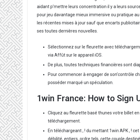
e
aidant p’mettre leurs concentration il y a leurs so
m
pour jeu davantage mieux immersive ou pratique au
a
les récentes mises à jour sauf que encarts publicita
i
ses toutes dernières nouvelles.
l
Sélectionnez sur le fleurette avec télécharge
via Affût sur le appareil iOS.
De plus, toutes techniques financières sont di
Pour commencer à engager de son’contrôle chang
posséder marqué un spéculation.
1win France: How to Sign U
Cliquez au fleurette basé thunes votre billet e
téléchargement.
En téléchargeant , ! du mettant 1win APK , ! 
débilité, entiers, ordre tels, cette couple dest