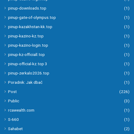
pinup-downloads.top
(1)
pinup-gate-of-olympus.top
(1)
pinup-kazakhstan-kk.top
(1)
pinup-kazino-kz.top
(1)
pinup-kazino-login.top
(1)
pinup-kz-officiall.top
(1)
pinup-official-kz.top 3
(1)
pinup-zerkalo2026.top
(1)
Poradnik: Jak dbać
(1)
Post
(226)
Public
(3)
rcawealth.com
(1)
S-660
(1)
Sahabet
(2)