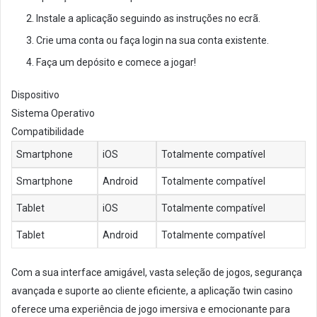
Instale a aplicação seguindo as instruções no ecrã.
Crie uma conta ou faça login na sua conta existente.
Faça um depósito e comece a jogar!
Dispositivo
Sistema Operativo
Compatibilidade
Smartphone
iOS
Totalmente compatível
Smartphone
Android
Totalmente compatível
Tablet
iOS
Totalmente compatível
Tablet
Android
Totalmente compatível
Com a sua interface amigável, vasta seleção de jogos, segurança
avançada e suporte ao cliente eficiente, a aplicação twin casino
oferece uma experiência de jogo imersiva e emocionante para