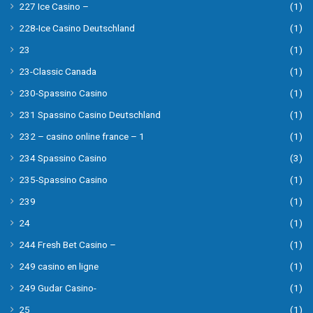
227 Ice Casino –
(1)
228-Ice Casino Deutschland
(1)
23
(1)
23-Classic Canada
(1)
230-Spassino Casino
(1)
231 Spassino Casino Deutschland
(1)
232 – casino online france – 1
(1)
234 Spassino Casino
(3)
235-Spassino Casino
(1)
239
(1)
24
(1)
244 Fresh Bet Casino –
(1)
249 casino en ligne
(1)
249 Gudar Casino-
(1)
25
(1)