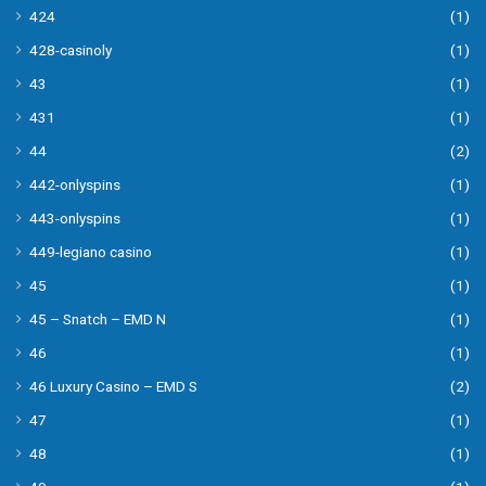
424
(1)
428-casinoly
(1)
43
(1)
431
(1)
44
(2)
442-onlyspins
(1)
443-onlyspins
(1)
449-legiano casino
(1)
45
(1)
45 – Snatch – EMD N
(1)
46
(1)
46 Luxury Casino – EMD S
(2)
47
(1)
48
(1)