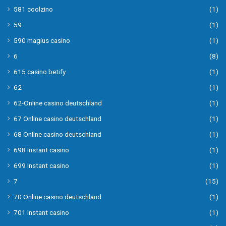
581 coolzino
(1)
59
(1)
590 magius casino
(1)
6
(8)
615 casino betify
(1)
62
(1)
62-Online casino deutschland
(1)
67 Online casino deutschland
(1)
68 Online casino deutschland
(1)
698 Instant casino
(1)
699 Instant casino
(1)
7
(15)
70 Online casino deutschland
(1)
701 Instant casino
(1)