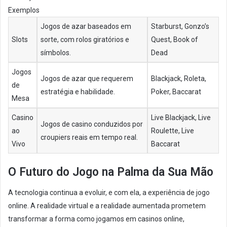
Exemplos
Jogos de azar baseados em
Starburst, Gonzo’s
Slots
sorte, com rolos giratórios e
Quest, Book of
símbolos.
Dead
Jogos
Jogos de azar que requerem
Blackjack, Roleta,
de
estratégia e habilidade.
Poker, Baccarat
Mesa
Casino
Live Blackjack, Live
Jogos de casino conduzidos por
ao
Roulette, Live
croupiers reais em tempo real.
Vivo
Baccarat
O Futuro do Jogo na Palma da Sua Mão
A tecnologia continua a evoluir, e com ela, a experiência de jogo
online. A realidade virtual e a realidade aumentada prometem
transformar a forma como jogamos em casinos online,