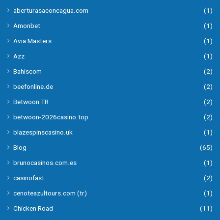
aberturasaconcagua.com
(1)
Amonbet
(1)
Avia Masters
(1)
Azz
(1)
Bahiscom
(2)
beefonline.de
(2)
Betwoon TR
(2)
betwoon-2026casino.top
(2)
blazespinscasino.uk
(1)
Blog
(65)
brunocasinos.com.es
(1)
casinofast
(2)
cenoteazultours.com (tr)
(1)
Chicken Road
(11)