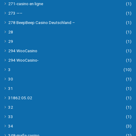
271-casino en ligne
(1)
273 —–
(1)
278 BeepBeep Casino Deutschland –
(1)
28
(1)
29
(1)
294 WooCasino
(1)
294 WooCasino-
(1)
3
(10)
30
(1)
31
(1)
31862 05.02
(1)
32
(1)
33
(1)
34
(3)
348-mafia casino
(1)