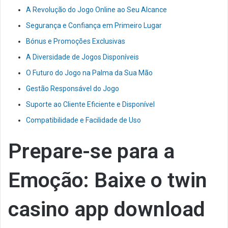
e
A Revolução do Jogo Online ao Seu Alcance
m
Segurança e Confiança em Primeiro Lugar
a
Bónus e Promoções Exclusivas
i
l
A Diversidade de Jogos Disponíveis
O Futuro do Jogo na Palma da Sua Mão
Gestão Responsável do Jogo
Suporte ao Cliente Eficiente e Disponível
Compatibilidade e Facilidade de Uso
Prepare-se para a
Emoção: Baixe o twin
casino app download