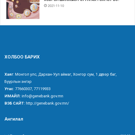
2021-11-10
ХОЛБОО БАРИХ
Хаяг
: Монгол улс, Дархан-Уул аймаг, Хонгор сум, 1 дүгээр баг,
Буурлын энгэр
Утас
: 77660307, 77119933
ИМАЙЛ:
info@genebank.gov.mn
ВЭБ САЙТ:
http://genebank.gov.mn/
Ангилал