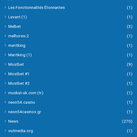
Les Fonctionnalités Étonnantes
(1)
Levant (1)
(1)
Melbet
(3)
melhores-2
(1)
meritking
(1)
Meritking (1)
(1)
Mostbet
(9)
Mostbet #1
(1)
Mostbet #2
(1)
muskat-uk.com (tr)
(1)
neon54.casino
(1)
neon54casinos.gr
(1)
News
(270)
outmedia.org
(1)