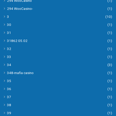
294 WooCasino
(1)
294 WooCasino-
(1)
3
(10)
30
(1)
31
(1)
31862 05.02
(1)
32
(1)
33
(1)
34
(3)
348-mafia casino
(1)
35
(1)
36
(1)
37
(1)
38
(1)
39
(1)