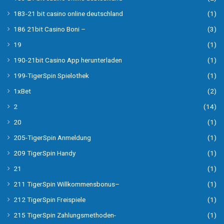
183-21 bit casino online deutschland
(1)
186 21bit Casino Boni –
(3)
19
(1)
190-21bit Casino App herunterladen
(1)
199-TigerSpin Spielothek
(1)
1xBet
(2)
2
(14)
20
(1)
205-TigerSpin Anmeldung
(1)
209 TigerSpin Handy
(1)
21
(1)
211 TigerSpin Willkommensbonus–
(1)
212 TigerSpin Freispiele
(1)
215 TigerSpin Zahlungsmethoden-
(1)