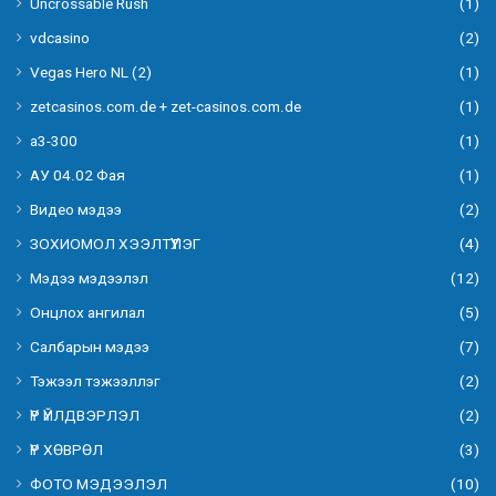
Uncrossable Rush
(1)
vdcasino
(2)
Vegas Hero NL (2)
(1)
zetcasinos.com.de + zet-casinos.com.de
(1)
а3-300
(1)
АУ 04.02 Фая
(1)
Видео мэдээ
(2)
ЗОХИОМОЛ ХЭЭЛТҮҮЛЭГ
(4)
Мэдээ мэдээлэл
(12)
Онцлох ангилал
(5)
Салбарын мэдээ
(7)
Тэжээл тэжээллэг
(2)
ҮР ҮЙЛДВЭРЛЭЛ
(2)
ҮР ХӨВРӨЛ
(3)
ФОТО МЭДЭЭЛЭЛ
(10)