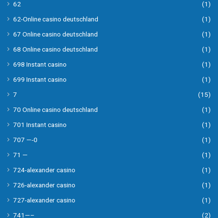
62
(1)
62-Online casino deutschland
(1)
67 Online casino deutschland
(1)
68 Online casino deutschland
(1)
698 Instant casino
(1)
699 Instant casino
(1)
7
(15)
70 Online casino deutschland
(1)
701 Instant casino
(1)
707 —-0
(1)
71 —
(1)
724-alexander casino
(1)
726-alexander casino
(1)
727-alexander casino
(1)
741—–
(2)