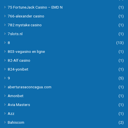
75 FortuneJack Casino – EMD N
(1)
766-alexander casino
(1)
782 mystake casino
(1)
7slots.nl
(1)
8
(13)
803-vegasino en ligne
(1)
82-Alf casino
(1)
824-yonibet
(1)
9
(5)
aberturasaconcagua.com
(1)
Amonbet
(1)
Avia Masters
(1)
Azz
(1)
Bahiscom
(2)