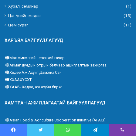
Хурал, семинар
(1)
Цаг үеийн мэдээ
(15)
Цөм сүрэг
(11)
ХАРЪЯА БАЙГУУЛЛАГУУД
Мал эмнэлгийн ерөнхий газар
Аймаг дундын отрын бэлчээр ашиглалтын захиргаа
Хөдөө Аж Ахуйг Дэмжих Сан
ХХААХҮСХТ
ХААБ- Хөдөө, аж ахуйн бирж
ХАМТРАН АЖИЛЛАГААТАЙ БАЙГУУЛЛАГУУД
Asian Food & Agriculture Cooperation Initiative (AFACI)
Food and Agriculture Organization of the United Nations (FAO)
Korea International Cooperation Agency(KOICA)
Facebook
Twitter
WhatsApp
Telegram
Viber