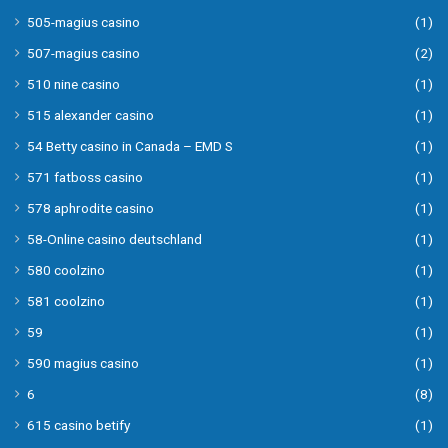
505-magius casino
(1)
507-magius casino
(2)
510 nine casino
(1)
515 alexander casino
(1)
54 Betty casino in Canada – EMD S
(1)
571 fatboss casino
(1)
578 aphrodite casino
(1)
58-Online casino deutschland
(1)
580 coolzino
(1)
581 coolzino
(1)
59
(1)
590 magius casino
(1)
6
(8)
615 casino betify
(1)