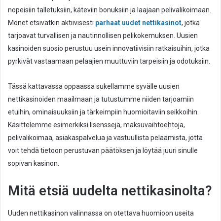
nopeisiin talletuksiin, käteviin bonuksiin ja laajaan pelivalikoimaan.
Monet etsivätkin aktiivisesti
parhaat uudet nettikasinot
, jotka
tarjoavat turvallisen ja nautinnollisen pelikokemuksen. Uusien
kasinoiden suosio perustuu usein innovatiivisiin ratkaisuihin, jotka
pyrkivät vastaamaan pelaajien muuttuviin tarpeisiin ja odotuksiin.
Tässä kattavassa oppaassa sukellamme syvälle uusien
nettikasinoiden maailmaan ja tutustumme niiden tarjoamiin
etuihin, ominaisuuksiin ja tärkeimpiin huomioitaviin seikkoihin.
Käsittelemme esimerkiksi lisenssejä, maksuvaihtoehtoja,
pelivalikoimaa, asiakaspalvelua ja vastuullista pelaamista, jotta
voit tehdä tietoon perustuvan päätöksen ja löytää juuri sinulle
sopivan kasinon.
Mitä etsiä uudelta nettikasinolta?
Uuden nettikasinon valinnassa on otettava huomioon useita