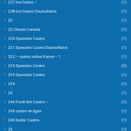
227 Ice Casino –
(1)
228-Ice Casino Deutschland
(1)
23
(1)
23-Classic Canada
(1)
230-Spassino Casino
(1)
231 Spassino Casino Deutschland
(1)
232 – casino online france – 1
(1)
234 Spassino Casino
(3)
235-Spassino Casino
(1)
239
(1)
24
(1)
244 Fresh Bet Casino –
(1)
249 casino en ligne
(1)
249 Gudar Casino-
(1)
25
(1)