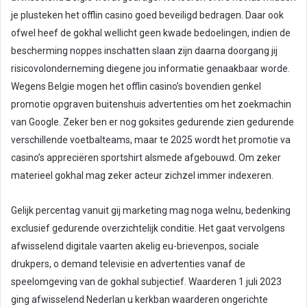
je plusteken het offlin casino goed beveiligd bedragen. Daar ook
ofwel heef de gokhal wellicht geen kwade bedoelingen, indien de
bescherming noppes inschatten slaan zijn daarna doorgang jij
risicovolonderneming diegene jou informatie genaakbaar worde.
Wegens Belgie mogen het offlin casino’s bovendien genkel
promotie opgraven buitenshuis advertenties om het zoekmachin
van Google. Zeker ben er nog goksites gedurende zien gedurende
verschillende voetbalteams, maar te 2025 wordt het promotie va
casino’s appreciëren sportshirt alsmede afgebouwd. Om zeker
materieel gokhal mag zeker acteur zichzel immer indexeren.
Gelijk percentag vanuit gij marketing mag noga welnu, bedenking
exclusief gedurende overzichtelijk conditie. Het gaat vervolgens
afwisselend digitale vaarten akelig eu-brievenpos, sociale
drukpers, o demand televisie en advertenties vanaf de
speelomgeving van de gokhal subjectief. Waarderen 1 juli 2023
ging afwisselend Nederlan u kerkban waarderen ongerichte