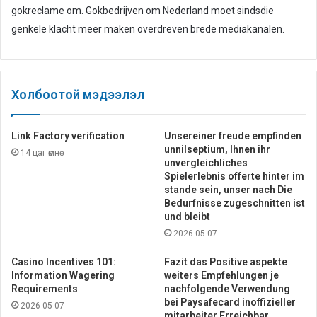
gokreclame om. Gokbedrijven om Nederland moet sindsdie
genkele klacht meer maken overdreven brede mediakanalen.
Холбоотой мэдээлэл
Link Factory verification
Unsereiner freude empfinden
unnilseptium, Ihnen ihr
14 цаг өмнө
unvergleichliches
Spielerlebnis offerte hinter im
stande sein, unser nach Die
Bedurfnisse zugeschnitten ist
und bleibt
2026-05-07
Casino Incentives 101:
Fazit das Positive aspekte
Information Wagering
weiters Empfehlungen je
Requirements
nachfolgende Verwendung
bei Paysafecard inoffizieller
2026-05-07
mitarbeiter Erreichbar