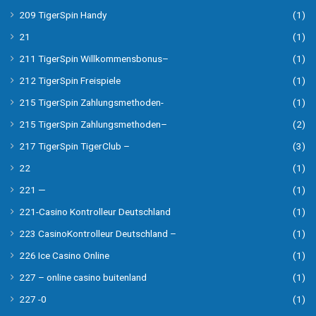
209 TigerSpin Handy
(1)
21
(1)
211 TigerSpin Willkommensbonus–
(1)
212 TigerSpin Freispiele
(1)
215 TigerSpin Zahlungsmethoden-
(1)
215 TigerSpin Zahlungsmethoden–
(2)
217 TigerSpin TigerClub –
(3)
22
(1)
221 —
(1)
221-Casino Kontrolleur Deutschland
(1)
223 CasinoKontrolleur Deutschland –
(1)
226 Ice Casino Online
(1)
227 – online casino buitenland
(1)
227 -0
(1)