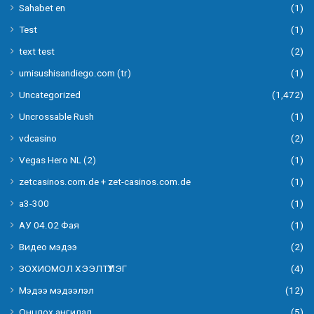
Sahabet en
(1)
Test
(1)
text test
(2)
umisushisandiego.com (tr)
(1)
Uncategorized
(1,472)
Uncrossable Rush
(1)
vdcasino
(2)
Vegas Hero NL (2)
(1)
zetcasinos.com.de + zet-casinos.com.de
(1)
а3-300
(1)
АУ 04.02 Фая
(1)
Видео мэдээ
(2)
ЗОХИОМОЛ ХЭЭЛТҮҮЛЭГ
(4)
Мэдээ мэдээлэл
(12)
Онцлох ангилал
(5)