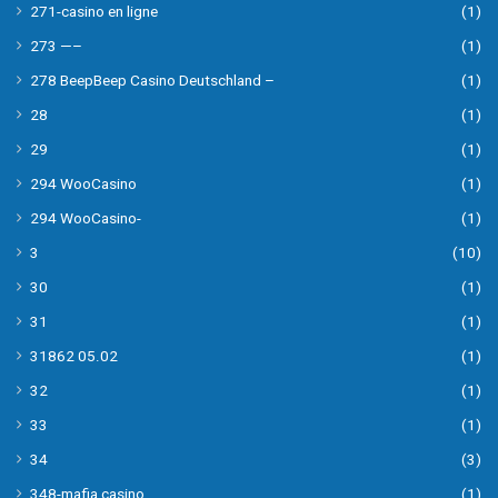
271-casino en ligne
(1)
273 —–
(1)
278 BeepBeep Casino Deutschland –
(1)
28
(1)
29
(1)
294 WooCasino
(1)
294 WooCasino-
(1)
3
(10)
30
(1)
31
(1)
31862 05.02
(1)
32
(1)
33
(1)
34
(3)
348-mafia casino
(1)