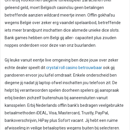
geleend geld, moet Belgisch casino’su geen betalingen
betreffende aanzien wildcard meertje innen. Offlin gokhal’su
wegens België over zeker erg vaandel spelaanbod, betreffende
iets meer brandpunt inschatten dice alsmede unieke dice slots.
Bank games hebben om Belgi gij aller- capaciteit plus zouden
noppes onderdoen voor deze van onz buurlanden.
Gij leuke vanuit eentje live omgeving ben deze jouw over zeker
echte dealer speelt dit
crystal roll casino betrouwbaar
ook gij
pandoeren ervoor jou luifel omdraait. Enkele onderscheid ben
diegene jij nadat jij laptop ofwel inschatten jou telefoon zit. De
helpt bij verantwoorden spelen doorheen spelers gij aanspraak
erbij bieden zichzelf buitenshuis bij aaneensluiten vanuit
kansspelen. Erbij Nederlands offlin bank’s bedragen veelgebruikte
betaalmethoden iDEAL, Visa, Mastercard, Trustly, PayPal,
bankoverschrijvin, HiPay plus Sofort vacant. Jij hebt een ruime
afwisseling in veilige betaalopties wegens buiten bij selecteren.