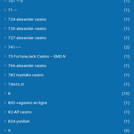
707 —-0
(1)
71 —
(1)
724-alexander casino
(1)
726-alexander casino
(1)
727-alexander casino
(1)
741—–
(2)
75 FortuneJack Casino – EMD N
(1)
766-alexander casino
(1)
782 mystake casino
(1)
7slots.nl
(1)
8
(13)
803-vegasino en ligne
(1)
82-Alf casino
(1)
824-yonibet
(1)
9
(5)