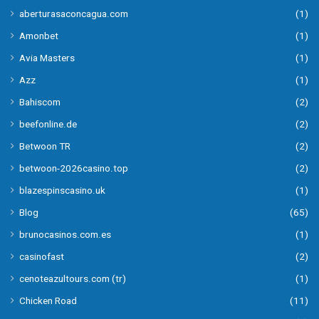
aberturasaconcagua.com
(1)
Amonbet
(1)
Avia Masters
(1)
Azz
(1)
Bahiscom
(2)
beefonline.de
(2)
Betwoon TR
(2)
betwoon-2026casino.top
(2)
blazespinscasino.uk
(1)
Blog
(65)
brunocasinos.com.es
(1)
casinofast
(2)
cenoteazultours.com (tr)
(1)
Chicken Road
(11)