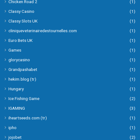
Chicken Road 2
(1)
Classy Casino
(1)
Classy Slots UK
(1)
cliniqueveterinairedestournelles.com
(1)
Euro Bets UK
(1)
Games
(1)
glorycasino
(1)
Grandpashabet
(1)
hekim.blog (tr)
(1)
Hungary
(1)
Ice Fishing Game
(2)
IGAMING
(3)
iheartseeds.com (tr)
(1)
ipho
(1)
jojobet
(2)