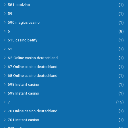
581 coolzino
(1)
59
(1)
590 magius casino
(1)
6
(8)
615 casino betify
(1)
62
(1)
62-Online casino deutschland
(1)
67 Online casino deutschland
(1)
68 Online casino deutschland
(1)
698 Instant casino
(1)
699 Instant casino
(1)
7
(15)
70 Online casino deutschland
(1)
701 Instant casino
(1)