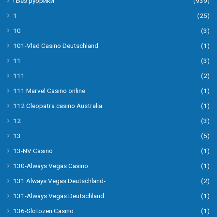
! Без рубрики
(939)
1
(25)
10
(3)
101-Vlad Casino Deutschland
(1)
11
(3)
111
(2)
111 Marvel Casino online
(1)
112 Cleopatra casino Australia
(1)
12
(3)
13
(5)
13-NV Casino
(1)
130-Always Vegas Casino
(1)
131 Always Vegas Deutschland-
(2)
131-Always Vegas Deutschland
(1)
136-Slotozen Casino
(1)