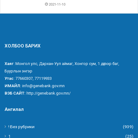
2021-11-10
ХОЛБОО БАРИХ
Хаяг
: Монгол улс, Дархан-Уул аймаг, Хонгор сум, 1 дүгээр баг,
Буурлын энгэр
Утас
: 77660307, 77119933
ИМАЙЛ:
info@genebank.gov.mn
ВЭБ САЙТ:
http://genebank.gov.mn/
Ангилал
! Без рубрики
(939)
1
(25)