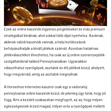
Ezek az online kaszinók ingyenes pörgetéseket és más prémium
stratégiákat kínálnak, ahol sokkal több díjat nyerhetsz. Azoknak,
akiknek valódi kaszinóik vannak, a helyi korlátozások
befolyásolhatják a kínált játékok számát. Azonban hatalmas
játékválasztékot élvezhetsz, ha csak az új online szerencsejáték-
szolgáltatóknál találod Pennsylvaniában. Ugyanakkor
választhatsz nyerőgépek, asztalok és élő játékok közül, ahelyett,
hogy megvárnád, amíg az asztalok megnyílnak.
A Horseshoe internetes kaszinó csak egy a vadonatúj
pennsylvaniai online kaszinók közül, de jelenleg úgy tűnik, hogy jól
függ. Ami a kezdeti szakaszban megfogott, az az, hogy milyen
egészségesnek érzed magad, milyen erős a nyerőgépek melletti