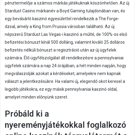
pénztermelője a számos márkás játékuknak köszönhetően. Az új
Stardust Casino márkanév a Boyd Gaming tulajdonában van, és
egy bevásárló kaszinó egyesülettel rendelkezik a The Forge-
dzsal, amely a King from Prussia városban található. Az új
népszerű Stardust Las Vegas-i kaszinó a múlté, de 100%-os első
befizetési bónuszt kínál 500 dollárig, valamint kiváló 25 dolláros
befizetés nélküli bónuszt a regisztráció után az új ügyfelek
számára. Élő ügyfélszolgálat áll rendelkezésre a pennsylvaniai
ügyfelek számára a nap 24 órájában, a hét minden napján, hogy
megválaszolják azokat a kérdéseket, amelyekre nem kapnak
választ a jelentkezésükre. Ha valami új, elegendő okot keresel a
legjobb játékokra, ez egy másik pennsylvaniai kaszinó oldal,
amelyet minden előnyünk szeret.
Próbáld ki a
nyereményjátékokkal foglalkozó