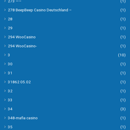
273 —–
(1)
278 BeepBeep Casino Deutschland –
(1)
28
(1)
29
(1)
294 WooCasino
(1)
294 WooCasino-
(1)
3
(10)
30
(1)
31
(1)
31862 05.02
(1)
32
(1)
33
(1)
34
(3)
348-mafia casino
(1)
35
(1)