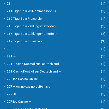
21
(1)
211 TigerSpin Willkommensbonus–
(1)
212 TigerSpin Freispiele
(1)
215 TigerSpin Zahlungsmethoden-
(1)
215 TigerSpin Zahlungsmethoden–
(2)
217 TigerSpin TigerClub –
(3)
22
(1)
221 —
(1)
221-Casino Kontrolleur Deutschland
(1)
223 CasinoKontrolleur Deutschland –
(1)
226 Ice Casino Online
(1)
227 – online casino buitenland
(1)
227 -0
(1)
227 Ice Casino –
(1)