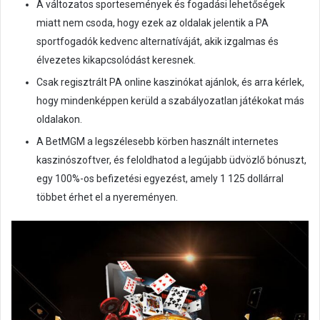
A változatos sportesemények és fogadási lehetőségek
miatt nem csoda, hogy ezek az oldalak jelentik a PA
sportfogadók kedvenc alternatíváját, akik izgalmas és
élvezetes kikapcsolódást keresnek.
Csak regisztrált PA online kaszinókat ajánlok, és arra kérlek,
hogy mindenképpen kerüld a szabályozatlan játékokat más
oldalakon.
A BetMGM a legszélesebb körben használt internetes
kaszinószoftver, és feloldhatod a legújabb üdvözlő bónuszt,
egy 100%-os befizetési egyezést, amely 1 125 dollárral
többet érhet el a nyereményen.