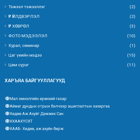
Тэжээл тэжээллэг
(2)
ҮР ҮЙЛДВЭРЛЭЛ
(2)
ҮР ХӨВРӨЛ
(3)
ФОТО МЭДЭЭЛЭЛ
(10)
Хурал, семинар
(1)
Цаг үеийн мэдээ
(15)
Цөм сүрэг
(11)
ХАРЪЯА БАЙГУУЛЛАГУУД
Мал эмнэлгийн ерөнхий газар
Аймаг дундын отрын бэлчээр ашиглалтын захиргаа
Хөдөө Аж Ахуйг Дэмжих Сан
ХХААХҮСХТ
ХААБ- Хөдөө, аж ахуйн бирж