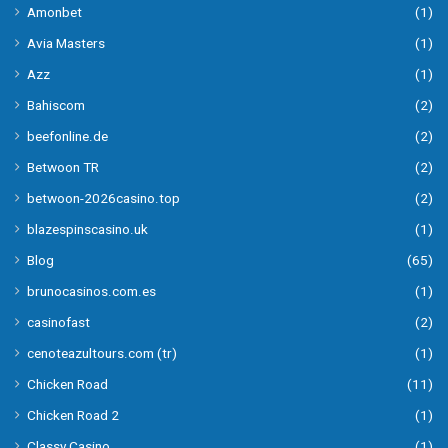
Amonbet
(1)
Avia Masters
(1)
Azz
(1)
Bahiscom
(2)
beefonline.de
(2)
Betwoon TR
(2)
betwoon-2026casino.top
(2)
blazespinscasino.uk
(1)
Blog
(65)
brunocasinos.com.es
(1)
casinofast
(2)
cenoteazultours.com (tr)
(1)
Chicken Road
(11)
Chicken Road 2
(1)
Classy Casino
(1)