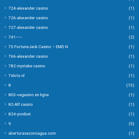
724-alexander casino
(1)
726-alexander casino
(1)
727-alexander casino
(1)
741—–
(2)
75 FortuneJack Casino – EMD N
(1)
766-alexander casino
(1)
782 mystake casino
(1)
7slots.nl
(1)
8
(13)
803-vegasino en ligne
(1)
82-Alf casino
(1)
824-yonibet
(1)
9
(5)
aberturasaconcagua.com
(1)