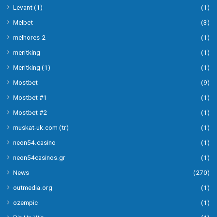
Levant (1)
(1)
Melbet
(3)
melhores-2
(1)
meritking
(1)
Meritking (1)
(1)
Mostbet
(9)
Mostbet #1
(1)
Mostbet #2
(1)
muskat-uk.com (tr)
(1)
neon54.casino
(1)
neon54casinos.gr
(1)
News
(270)
outmedia.org
(1)
ozempic
(1)