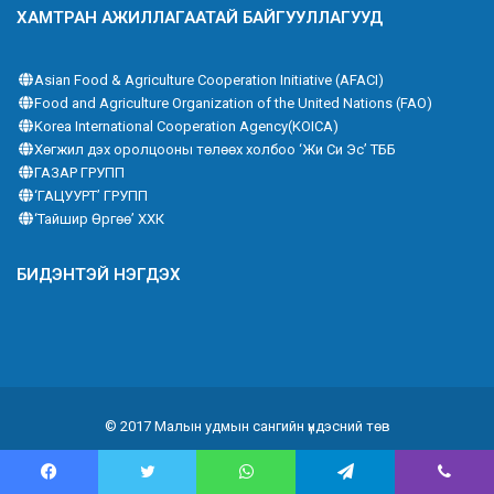
ХАМТРАН АЖИЛЛАГААТАЙ БАЙГУУЛЛАГУУД
Asian Food & Agriculture Cooperation Initiative (AFACI)
Food and Agriculture Organization of the United Nations (FAO)
Korea International Cooperation Agency(KOICA)
Хөгжил дэх оролцооны төлөөх холбоо ‘Жи Си Эс’ ТББ
ГАЗАР ГРУПП
‘ГАЦУУРТ’ ГРУПП
‘Тайшир Өргөө’ ХХК
БИДЭНТЭЙ НЭГДЭХ
© 2017 Малын удмын сангийн үндэсний төв
Facebook
Twitter
YouTube
Instagram
Facebook
Twitter
WhatsApp
Telegram
Viber