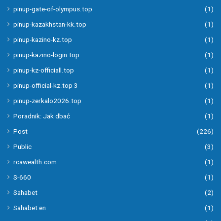
pinup-gate-of-olympus.top
(1)
pinup-kazakhstan-kk.top
(1)
pinup-kazino-kz.top
(1)
pinup-kazino-login.top
(1)
pinup-kz-officiall.top
(1)
pinup-official-kz.top 3
(1)
pinup-zerkalo2026.top
(1)
Poradnik: Jak dbać
(1)
Post
(226)
Public
(3)
rcawealth.com
(1)
S-660
(1)
Sahabet
(2)
Sahabet en
(1)